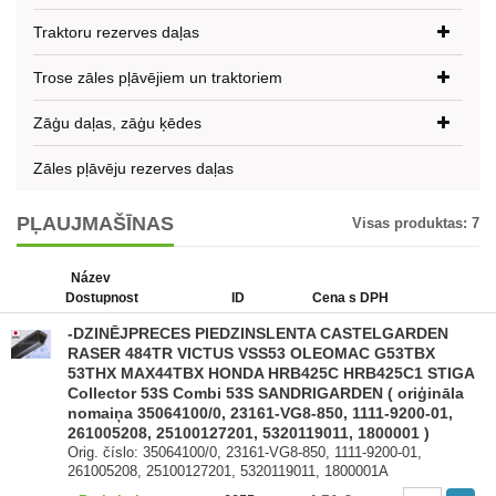
Traktoru rezerves daļas
Trose zāles pļāvējiem un traktoriem
Zāģu daļas, zāģu ķēdes
Zāles pļāvēju rezerves daļas
PĻAUJMAŠĪNAS
Visas produktas:
7
Název
Dostupnost
ID
Cena s DPH
-DZINĒJPRECES PIEDZINSLENTA CASTELGARDEN
RASER 484TR VICTUS VSS53 OLEOMAC G53TBX
53THX MAX44TBX HONDA HRB425C HRB425C1 STIGA
Collector 53S Combi 53S SANDRIGARDEN ( oriģināla
nomaiņa 35064100/0, 23161-VG8-850, 1111-9200-01,
261005208, 25100127201, 5320119011, 1800001 )
Orig. číslo: 35064100/0, 23161-VG8-850, 1111-9200-01,
261005208, 25100127201, 5320119011, 1800001A