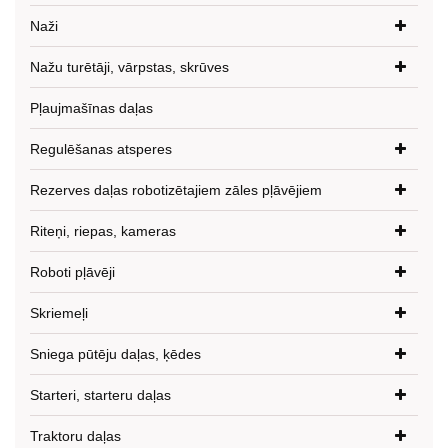
Naži
Nažu turētāji, vārpstas, skrūves
Pļaujmašīnas daļas
Regulēšanas atsperes
Rezerves daļas robotizētajiem zāles pļāvējiem
Riteņi, riepas, kameras
Roboti pļāvēji
Skriemeļi
Sniega pūtēju daļas, ķēdes
Starteri, starteru daļas
Traktoru daļas