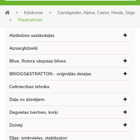
>
Ķīļsiksnas
>
Castelgarden, Alpina, Castor, Honda, Stiga
>
Pļaujmašīnas
Aizdedzes sastāvdaļas
Aizsarglīdzekļi
Blīve, Rotora vārpstas blīves
BRIGGS&STRATTON - oriģinālās detaļas
Celtniecības tehnika
Daļa no dzinējiem
Degvielas tvertnes, korķi
Dzinēji
Eļļas, smērvielas, stabilizatori