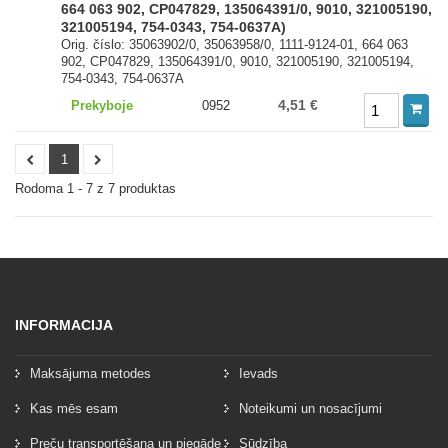
664 063 902, CP047829, 135064391/0, 9010, 321005190,
321005194, 754-0343, 754-0637A)
Orig. číslo: 35063902/0, 35063958/0, 1111-9124-01, 664 063
902, CP047829, 135064391/0, 9010, 321005190, 321005194,
754-0343, 754-0637A
4,51 €
Prekyboje
0952
1
Rodoma 1 - 7 z 7 produktas
INFORMACIJA
Maksājuma metodes
Ievads
Kas mēs esam
Noteikumi un nosacījumi
Preču transportēšana un piegāde
Sūdzība