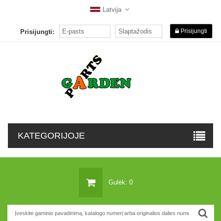
Latvija
Prisijungti
Prisijungti:
KATEGORIJOJE
Gulėk: 0