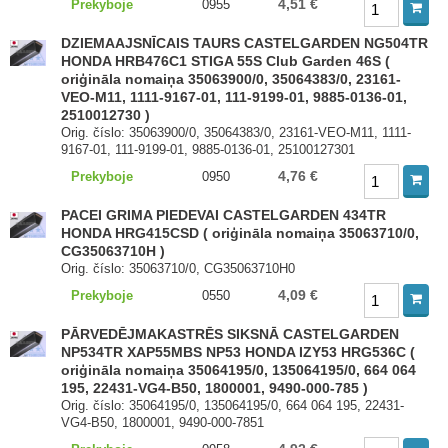
4,51 €
Prekyboje
0955
DZIEMAAJSNĪCAIS TAURS CASTELGARDEN NG504TR
HONDA HRB476C1 STIGA 55S Club Garden 46S (
oriģināla nomaiņa 35063900/0, 35064383/0, 23161-
VEO-M11, 1111-9167-01, 111-9199-01, 9885-0136-01,
2510012730 )
Orig. číslo: 35063900/0, 35064383/0, 23161-VEO-M11, 1111-
9167-01, 111-9199-01, 9885-0136-01, 25100127301
4,76 €
Prekyboje
0950
PACEI GRIMA PIEDEVAI CASTELGARDEN 434TR
HONDA HRG415CSD ( oriģināla nomaiņa 35063710/0,
CG35063710H )
Orig. číslo: 35063710/0, CG35063710H0
4,09 €
Prekyboje
0550
PĀRVEDĒJMAKASTRĒS SIKSNĀ CASTELGARDEN
NP534TR XAP55MBS NP53 HONDA IZY53 HRG536C (
oriģināla nomaiņa 35064195/0, 135064195/0, 664 064
195, 22431-VG4-B50, 1800001, 9490-000-785 )
Orig. číslo: 35064195/0, 135064195/0, 664 064 195, 22431-
VG4-B50, 1800001, 9490-000-7851