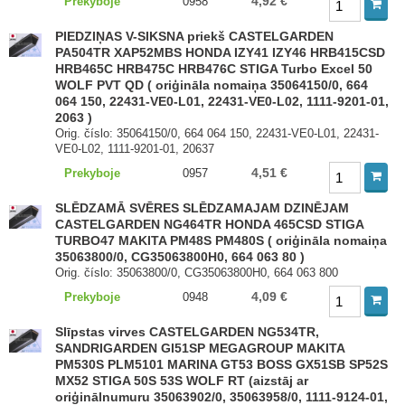
4,92 €
Prekyboje
0958
PIEDZIŅAS V-SIKSNA priekš CASTELGARDEN
PA504TR XAP52MBS HONDA IZY41 IZY46 HRB415CSD
HRB465C HRB475C HRB476C STIGA Turbo Excel 50
WOLF PVT QD ( oriģināla nomaiņa 35064150/0, 664
064 150, 22431-VE0-L01, 22431-VE0-L02, 1111-9201-01,
2063 )
Orig. číslo: 35064150/0, 664 064 150, 22431-VE0-L01, 22431-
VE0-L02, 1111-9201-01, 20637
4,51 €
Prekyboje
0957
SLĒDZAMĀ SVĒRES SLĒDZAMAJAM DZINĒJAM
CASTELGARDEN NG464TR HONDA 465CSD STIGA
TURBO47 MAKITA PM48S PM480S ( oriģināla nomaiņa
35063800/0, CG35063800H0, 664 063 80 )
Orig. číslo: 35063800/0, CG35063800H0, 664 063 800
4,09 €
Prekyboje
0948
Slīpstas virves CASTELGARDEN NG534TR,
SANDRIGARDEN GI51SP MEGAGROUP MAKITA
PM530S PLM5101 MARINA GT53 BOSS GX51SB SP52S
MX52 STIGA 50S 53S WOLF RT (aizstāj ar
oriģinālnumuru 35063902/0, 35063958/0, 1111-9124-01,