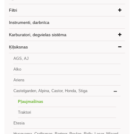
Filtri
Instrumenti, darbnīca
Karburatori, degvielas sistēma
Ķīļsiksnas
AGS, AJ
Alko
Ariens
Castelgarden, Alpina, Castor, Honda, Stiga
Pļaujmašīnas
Traktori
Etesia
Husqvarna, Craftsman, Partner, Poulan, Rally, Laser, Wizard,