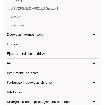
Virzuļi
UNIVERSĀLIE VIRZUĻU Gredzeni
Wacker
Zongshen
Degvielas tvertnes, korķi
Dzinēji
Eļļas, smērvielas, stabilizatori
Filtri
Instrumenti, darbnīca
Karburatori, degvielas sistēma
Ķīļsiksnas
Krūmgriežu un stīgu pļaujmašīnu elementi