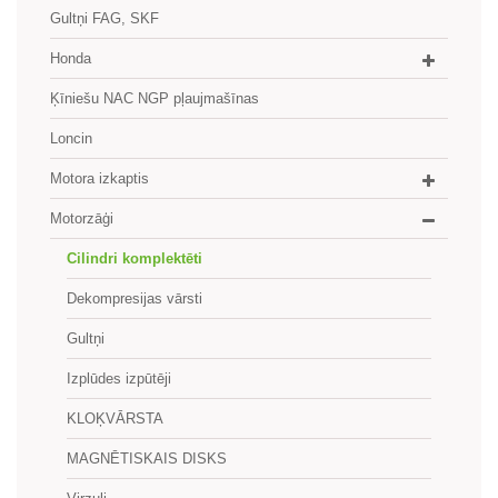
Gultņi FAG, SKF
Honda
Ķīniešu NAC NGP pļaujmašīnas
Loncin
Motora izkaptis
Motorzāģi
Cilindri komplektēti
Dekompresijas vārsti
Gultņi
Izplūdes izpūtēji
KLOĶVĀRSTA
MAGNĒTISKAIS DISKS