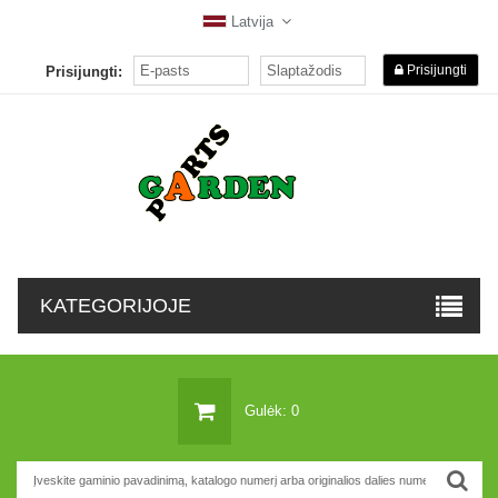
Latvija
Prisijungti
Prisijungti:
KATEGORIJOJE
Gulėk: 0