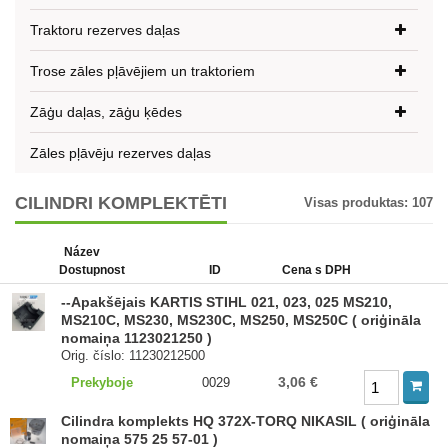
Traktoru rezerves daļas
Trose zāles pļāvējiem un traktoriem
Zāģu daļas, zāģu ķēdes
Zāles pļāvēju rezerves daļas
CILINDRI KOMPLEKTĒTI
Visas produktas:
107
Název
Dostupnost
ID
Cena s DPH
--Apakšējais KARTIS STIHL 021, 023, 025 MS210,
MS210C, MS230, MS230C, MS250, MS250C ( oriģināla
nomaiņa 1123021250 )
Orig. číslo: 11230212500
3,06 €
Prekyboje
0029
Cilindra komplekts HQ 372X-TORQ NIKASIL ( oriģināla
nomaiņa 575 25 57-01 )