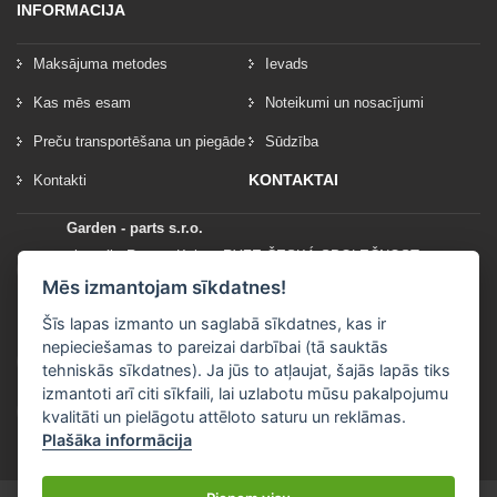
INFORMACIJA
Maksājuma metodes
Ievads
Kas mēs esam
Noteikumi un nosacījumi
Preču transportēšana un piegāde
Sūdzība
KONTAKTAI
Kontakti
Garden - parts s.r.o.
vlastník: Roman Kylar - RYZE ČESKÁ SPOLEČNOST
Mladějov na Moravě 153
Mēs izmantojam sīkdatnes!
56935 Mladějov na Moravě
Šīs lapas izmanto un saglabā sīkdatnes, kas ir
nepieciešamas to pareizai darbībai (tā sauktās
+420 777 96 96 03
tehniskās sīkdatnes). Ja jūs to atļaujat, šajās lapās tiks
izmantoti arī citi sīkfaili, lai uzlabotu mūsu pakalpojumu
info@garden-parts.cz
kvalitāti un pielāgotu attēloto saturu un reklāmas.
Plašāka informācija