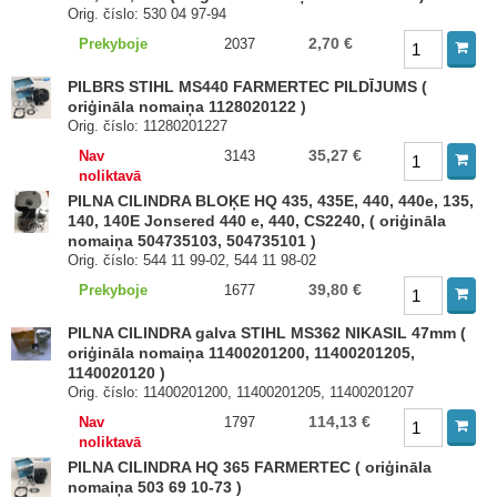
Orig. číslo: 530 04 97-94
2,70 €
Prekyboje
2037
PILBRS STIHL MS440 FARMERTEC PILDĪJUMS (
oriģināla nomaiņa 1128020122 )
Orig. číslo: 11280201227
35,27 €
Nav
3143
noliktavā
PILNA CILINDRA BLOĶE HQ 435, 435E, 440, 440e, 135,
140, 140E Jonsered 440 e, 440, CS2240, ( oriģināla
nomaiņa 504735103, 504735101 )
Orig. číslo: 544 11 99-02, 544 11 98-02
39,80 €
Prekyboje
1677
PILNA CILINDRA galva STIHL MS362 NIKASIL 47mm (
oriģināla nomaiņa 11400201200, 11400201205,
1140020120 )
Orig. číslo: 11400201200, 11400201205, 11400201207
114,13 €
Nav
1797
noliktavā
PILNA CILINDRA HQ 365 FARMERTEC ( oriģināla
nomaiņa 503 69 10-73 )