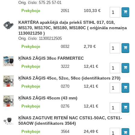
Orig. číslo: 575 25 57-01
103,33 €
Prekyboje
2051
KARTĒRA apakšējā daļa priekš STIHL 017, 018,
MS170, MS170C, MS180, MS180C ( oriģināla nomaiņa
1130021250 )
Orig. číslo: 11300212505
2,70 €
Prekyboje
0032
ĶĪNAS ZĀĢIS 38cc FARMERTEC
12,41 €
Prekyboje
3222
ĶĪNAS ZĀĢIS 45cc, 52cc, 58cc (identifikators 270)
12,41 €
Prekyboje
0270
ĶĪNAS ZĀĢIS 45ccm (43 mm)
12,41 €
Prekyboje
0276
ĶĪNAS ZAGTUVE RITENĪ NAC CST61-50AC, CST61-
50AOW (identifikators 3564)
24,49 €
Prekyboje
3564