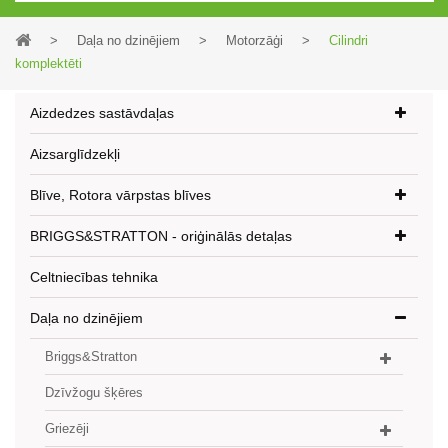
>
Daļa no dzinējiem
>
Motorzāģi
>
Cilindri
komplektēti
Aizdedzes sastāvdaļas
Aizsarglīdzekļi
Blīve, Rotora vārpstas blīves
BRIGGS&STRATTON - oriģinālās detaļas
Celtniecības tehnika
Daļa no dzinējiem
Briggs&Stratton
Dzīvžogu šķēres
Griezēji