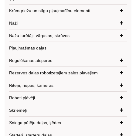
Krūmgriežu un stīgu pļaujmašīnu elementi
Naži
Nažu turētāji, vārpstas, skrūves
Pļaujmašīnas daļas
Regulēšanas atsperes
Rezerves daļas robotizētajiem zāles pļāvējiem
Riteņi, riepas, kameras
Roboti pļāvēji
Skriemeļi
Sniega pūtēju daļas, ķēdes
Starteri, starteru daļas