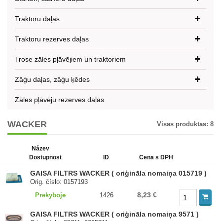
Traktoru daļas
Traktoru rezerves daļas
Trose zāles pļāvējiem un traktoriem
Zāģu daļas, zāģu ķēdes
Zāles pļāvēju rezerves daļas
WACKER
Visas produktas:
8
Název
Dostupnost
ID
Cena s DPH
GAISA FILTRS WACKER ( oriģināla nomaiņa 015719 )
Orig. číslo: 0157193
8,23 €
Prekyboje
1426
GAISA FILTRS WACKER ( oriģināla nomaiņa 9571 )