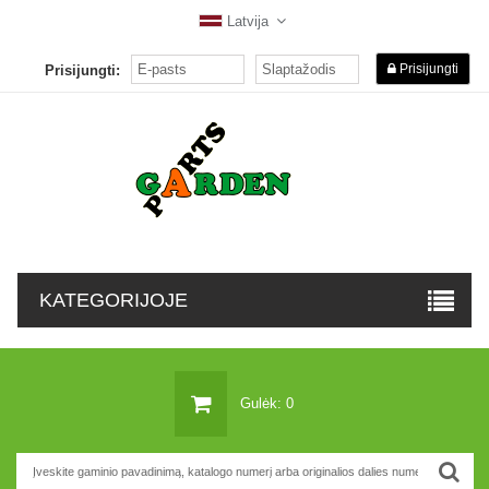
Latvija
Prisijungti
Prisijungti:
KATEGORIJOJE
Gulėk: 0