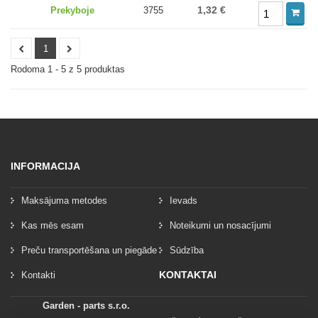
1,32 €
Prekyboje
3755
1
Rodoma 1 - 5 z 5 produktas
INFORMACIJA
Maksājuma metodes
Ievads
Kas mēs esam
Noteikumi un nosacījumi
Preču transportēšana un piegāde
Sūdzība
KONTAKTAI
Kontakti
Garden - parts s.r.o.