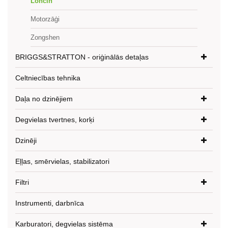
Loncin
Motorzāģi
Zongshen
BRIGGS&STRATTON - oriģinālās detaļas
Celtniecības tehnika
Daļa no dzinējiem
Degvielas tvertnes, korķi
Dzinēji
Eļļas, smērvielas, stabilizatori
Filtri
Instrumenti, darbnīca
Karburatori, degvielas sistēma