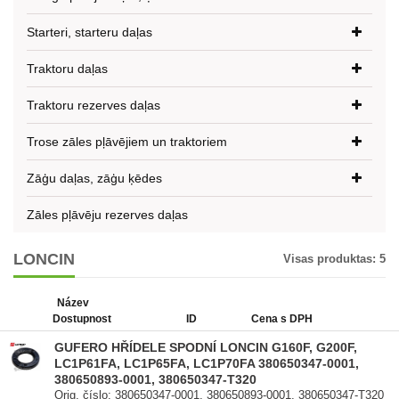
Starteri, starteru daļas
Traktoru daļas
Traktoru rezerves daļas
Trose zāles pļāvējiem un traktoriem
Zāģu daļas, zāģu ķēdes
Zāles pļāvēju rezerves daļas
LONCIN
Visas produktas:
5
Název
Dostupnost
ID
Cena s DPH
GUFERO HŘÍDELE SPODNÍ LONCIN G160F, G200F,
LC1P61FA, LC1P65FA, LC1P70FA 380650347-0001,
380650893-0001, 380650347-T320
Orig. číslo: 380650347-0001, 380650893-0001, 380650347-T320