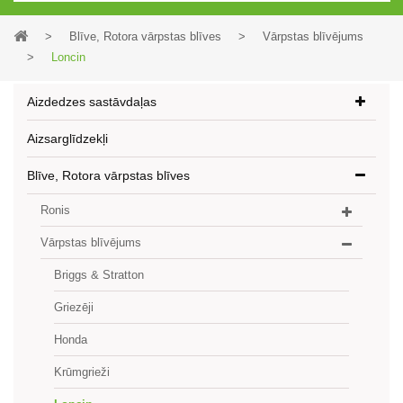
>
Blīve, Rotora vārpstas blīves
>
Vārpstas blīvējums
>
Loncin
Aizdedzes sastāvdaļas
Aizsarglīdzekļi
Blīve, Rotora vārpstas blīves
Ronis
Vārpstas blīvējums
Briggs & Stratton
Griezēji
Honda
Krūmgrieži