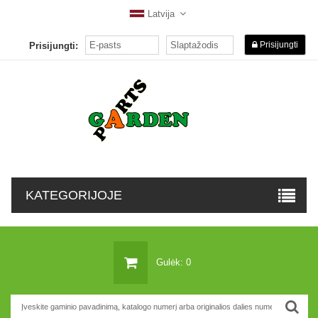
Latvija
Prisijungti
Prisijungti:
KATEGORIJOJE
Gulėk: 0