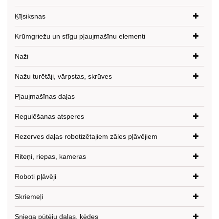
Ķīļsiksnas
Krūmgriežu un stīgu pļaujmašīnu elementi
Naži
Nažu turētāji, vārpstas, skrūves
Pļaujmašīnas daļas
Regulēšanas atsperes
Rezerves daļas robotizētajiem zāles pļāvējiem
Riteņi, riepas, kameras
Roboti pļāvēji
Skriemeļi
Sniega pūtēju daļas, ķēdes