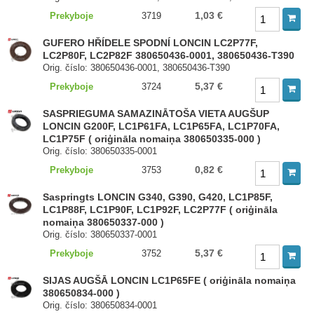
1,03 €
Prekyboje
3719
GUFERO HŘÍDELE SPODNÍ LONCIN LC2P77F,
LC2P80F, LC2P82F 380650436-0001, 380650436-T390
Orig. číslo: 380650436-0001, 380650436-T390
5,37 €
Prekyboje
3724
SASPRIEGUMA SAMAZINĀTOŠA VIETA AUGŠUP
LONCIN G200F, LC1P61FA, LC1P65FA, LC1P70FA,
LC1P75F ( oriģināla nomaiņa 380650335-000 )
Orig. číslo: 380650335-0001
0,82 €
Prekyboje
3753
Saspringts LONCIN G340, G390, G420, LC1P85F,
LC1P88F, LC1P90F, LC1P92F, LC2P77F ( oriģināla
nomaiņa 380650337-000 )
Orig. číslo: 380650337-0001
5,37 €
Prekyboje
3752
SIJAS AUGŠĀ LONCIN LC1P65FE ( oriģināla nomaiņa
380650834-000 )
Orig. číslo: 380650834-0001