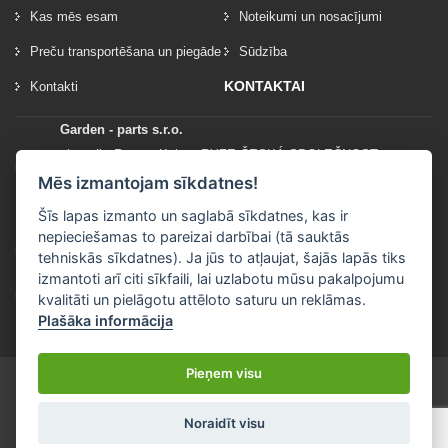
Kas mēs esam
Noteikumi un nosacījumi
Preču transportēšana un piegāde
Sūdzība
KONTAKTAI
Kontakti
Garden - parts s.r.o.
vlastník: Roman Kylar - RYZE ČESKÁ SPOLEČNOST
Mladějov na Moravě 153
Mēs izmantojam sīkdatnes!
56935 Mladějov na Moravě
Šīs lapas izmanto un saglabā sīkdatnes, kas ir
nepieciešamas to pareizai darbībai (tā sauktās
+420 777 96 96 03
tehniskās sīkdatnes). Ja jūs to atļaujat, šajās lapās tiks
izmantoti arī citi sīkfaili, lai uzlabotu mūsu pakalpojumu
info@garden-parts.cz
kvalitāti un pielāgotu attēloto saturu un reklāmas.
Plašāka informācija
Pieņem visu
Noraidīt visu