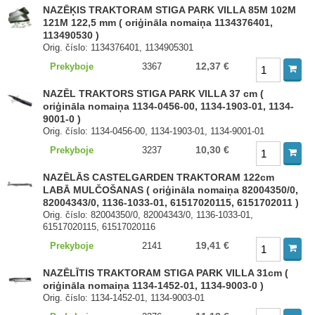
NAZĒĶIS TRAKTORAM STIGA PARK VILLA 85M 102M
121M 122,5 mm ( oriģināla nomaiņa 1134376401,
113490530 )
Orig. číslo: 1134376401, 1134905301
12,37 €
Prekyboje
3367
NAZĒL TRAKTORS STIGA PARK VILLA 37 cm (
oriģināla nomaiņa 1134-0456-00, 1134-1903-01, 1134-
9001-0 )
Orig. číslo: 1134-0456-00, 1134-1903-01, 1134-9001-01
10,30 €
Prekyboje
3237
NAZĒLĀS CASTELGARDEN TRAKTORAM 122cm
LABĀ MULČOŠANAS ( oriģināla nomaiņa 82004350/0,
82004343/0, 1136-1033-01, 61517020115, 6151702011 )
Orig. číslo: 82004350/0, 82004343/0, 1136-1033-01,
61517020115, 61517020116
19,41 €
Prekyboje
2141
NAZĒLĪTIS TRAKTORAM STIGA PARK VILLA 31cm (
oriģināla nomaiņa 1134-1452-01, 1134-9003-0 )
Orig. číslo: 1134-1452-01, 1134-9003-01