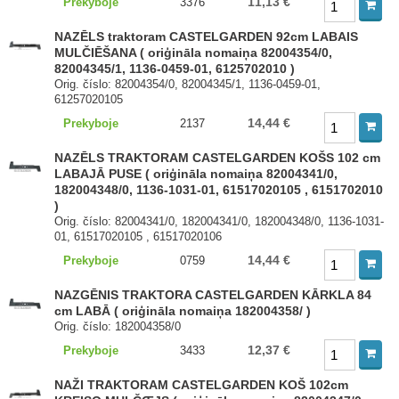
11,13 €
Prekyboje
3376
NAZĒLS traktoram CASTELGARDEN 92cm LABAIS
MULČIĒŠANA ( oriģināla nomaiņa 82004354/0,
82004345/1, 1136-0459-01, 6125702010 )
Orig. číslo: 82004354/0, 82004345/1, 1136-0459-01,
61257020105
14,44 €
Prekyboje
2137
NAZĒLS TRAKTORAM CASTELGARDEN KOŠS 102 cm
LABAJĀ PUSE ( oriģināla nomaiņa 82004341/0,
182004348/0, 1136-1031-01, 61517020105 , 6151702010
)
Orig. číslo: 82004341/0, 182004341/0, 182004348/0, 1136-1031-
01, 61517020105 , 61517020106
14,44 €
Prekyboje
0759
NAZGĒNIS TRAKTORA CASTELGARDEN KĀRKLA 84
cm LABĀ ( oriģināla nomaiņa 182004358/ )
Orig. číslo: 182004358/0
12,37 €
Prekyboje
3433
NAŽI TRAKTORAM CASTELGARDEN KOŠ 102cm