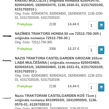
KREISO MULČŒJS ( oriģināla nomaiņa 82004347/0,
82004340/0, 182004347/0, 1136-1030-01, 61517020100,
6151702010 )
Orig. číslo: 82004347/0, 82004340/0, 182004347/0, 1136-1030-
01, 61517020100, 61517020102
14,44 €
Prekyboje
2138
NAZĪMES TRAKTORS HONDA 50 cm 72512-750-305 (
oriģināla nomaiņa 72512-750-30 )
Orig. číslo: 72512-750-305
12,37 €
Prekyboje
3356
NAZIS TRAKTORA CASTELGARDEN GROZAM 102cm
LABĀ MULČĒŠANA ( oriģināla nomaiņa 82004348/0,
82004341/0, 182004348/0, 1136-1031-01, 61517020105,
6151702010 )
Orig. číslo: 82004348/0, 82004341/0, 182004348/0, 1136-1031-
01, 61517020105, 61517020106
14,44 €
Prekyboje
2139
Nazis TRAKTORAM CASTELGARDEN KOŠ 71cm (
oriģināla nomaiņa 84109503/0, 184109500/0, 1136-
0570-01, 6126702010 )
Orig. číslo: 84109503/0, 184109500/0, 1136-0570-01,