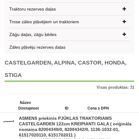
Traktoru rezerves daļas
Trose zāles pļāvējiem un traktoriem
Zāģu daļas, zāģu ķēdes
Zāles pļāvēju rezerves daļas
CASTELGARDEN, ALPINA, CASTOR, HONDA,
STIGA
Visas produktas:
31
Název
Dostupnost
ID
Cena s DPH
ASMENS priekinis PJŪKLAS TRAKTORIAMS
CASTELGARDEN 122cm KREIPIANTI GALA ( oriģināla
nomaiņa 82004349/0, 82004342/0, 1136-1032-01,
61517020110, 6151702011 )