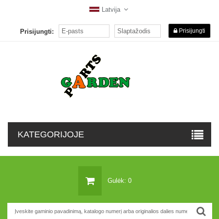
Latvija
Prisijungti
Prisijungti:
KATEGORIJOJE
Gulėk: 0