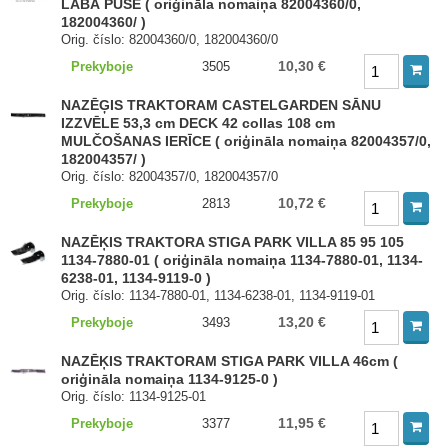
LABĀ PUSE ( oriģināla nomaiņa 82004360/0,
182004360/ )
Orig. číslo: 82004360/0, 182004360/0
10,30 €
Prekyboje
3505
NAZĒĢIS TRAKTORAM CASTELGARDEN SĀNU
IZZVĒLE 53,3 cm DECK 42 collas 108 cm
MULČOŠANAS IERĪCE ( oriģināla nomaiņa 82004357/0,
182004357/ )
Orig. číslo: 82004357/0, 182004357/0
10,72 €
Prekyboje
2813
NAZĒĶIS TRAKTORA STIGA PARK VILLA 85 95 105
1134-7880-01 ( oriģināla nomaiņa 1134-7880-01, 1134-
6238-01, 1134-9119-0 )
Orig. číslo: 1134-7880-01, 1134-6238-01, 1134-9119-01
13,20 €
Prekyboje
3493
NAZĒĶIS TRAKTORAM STIGA PARK VILLA 46cm (
oriģināla nomaiņa 1134-9125-0 )
Orig. číslo: 1134-9125-01
11,95 €
Prekyboje
3377