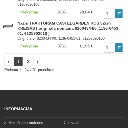
61267020100
20,64 €
Prekyboje
2135
Nazis TRAKTORAM CASTELGARDEN KOŠ 92cm
KREISAS ( oriģināla nomaiņa 82004344/0, 1136-0453-
01, 6125702010 )
Orig. číslo: 82004344/0, 1136-0453-01, 61257020100
11,95 €
Prekyboje
0756
1
2
Rodoma 1 - 24 z 31 produktas
INFORMACIJA
Maksājuma metodes
Ievads