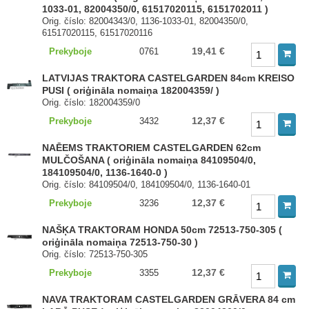
1033-01, 82004350/0, 61517020115, 6151702011 )
Orig. číslo: 82004343/0, 1136-1033-01, 82004350/0,
61517020115, 61517020116
19,41 €
Prekyboje
0761
LATVIJAS TRAKTORA CASTELGARDEN 84cm KREISO
PUSI ( oriģināla nomaiņa 182004359/ )
Orig. číslo: 182004359/0
12,37 €
Prekyboje
3432
NAĒEMS TRAKTORIEM CASTELGARDEN 62cm
MULČOŠANA ( oriģināla nomaiņa 84109504/0,
184109504/0, 1136-1640-0 )
Orig. číslo: 84109504/0, 184109504/0, 1136-1640-01
12,37 €
Prekyboje
3236
NAŠĶA TRAKTORAM HONDA 50cm 72513-750-305 (
oriģināla nomaiņa 72513-750-30 )
Orig. číslo: 72513-750-305
12,37 €
Prekyboje
3355
NAVA TRAKTORAM CASTELGARDEN GRĀVERA 84 cm