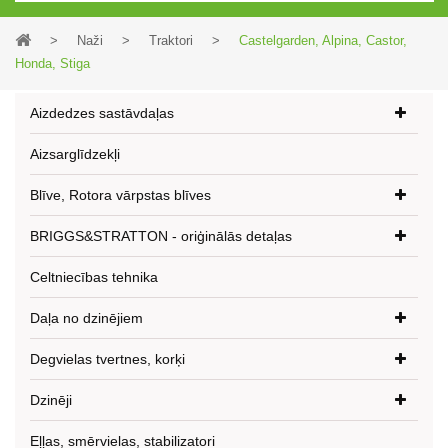
>
Naži
>
Traktori
>
Castelgarden, Alpina, Castor,
Honda, Stiga
Aizdedzes sastāvdaļas
Aizsarglīdzekļi
Blīve, Rotora vārpstas blīves
BRIGGS&STRATTON - oriģinālās detaļas
Celtniecības tehnika
Daļa no dzinējiem
Degvielas tvertnes, korķi
Dzinēji
Eļļas, smērvielas, stabilizatori