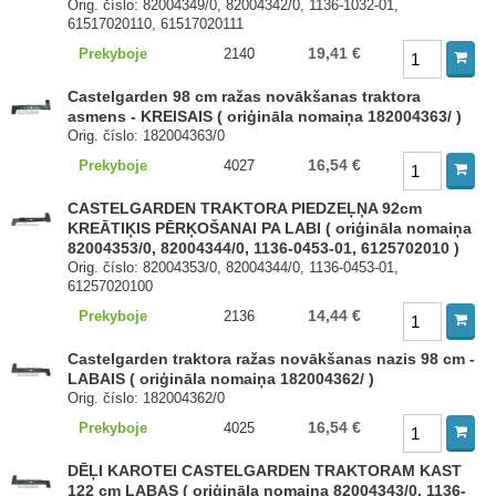
Orig. číslo: 82004349/0, 82004342/0, 1136-1032-01,
61517020110, 61517020111
19,41 €
Prekyboje
2140
Castelgarden 98 cm ražas novākšanas traktora
asmens - KREISAIS ( oriģināla nomaiņa 182004363/ )
Orig. číslo: 182004363/0
16,54 €
Prekyboje
4027
CASTELGARDEN TRAKTORA PIEDZEĻŅA 92cm
KREĀTIĶIS PĒRĶOŠANAI PA LABI ( oriģināla nomaiņa
82004353/0, 82004344/0, 1136-0453-01, 6125702010 )
Orig. číslo: 82004353/0, 82004344/0, 1136-0453-01,
61257020100
14,44 €
Prekyboje
2136
Castelgarden traktora ražas novākšanas nazis 98 cm -
LABAIS ( oriģināla nomaiņa 182004362/ )
Orig. číslo: 182004362/0
16,54 €
Prekyboje
4025
DĒĻI KAROTEI CASTELGARDEN TRAKTORAM KAST
122 cm LABAS ( oriģināla nomaiņa 82004343/0, 1136-