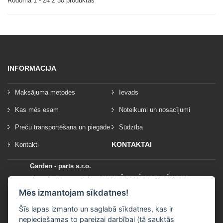
Rodoma 1 - 24 z 30 produktas
INFORMACIJA
Maksājuma metodes
Ievads
Kas mēs esam
Noteikumi un nosacījumi
Preču transportēšana un piegāde
Sūdzība
KONTAKTAI
Kontakti
Garden - parts s.r.o.
vlastník: Roman Kylar - RYZE ČESKÁ SPOLEČNOST
Mladějov na Moravě 153
Mēs izmantojam sīkdatnes!
56935 Mladějov na Moravě
Šīs lapas izmanto un saglabā sīkdatnes, kas ir
nepieciešamas to pareizai darbībai (tā sauktās