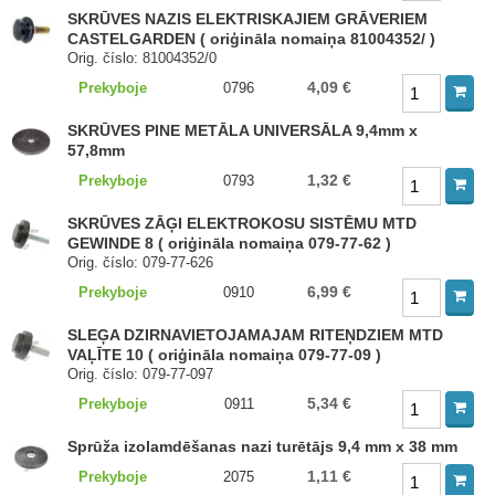
SKRŪVES NAZIS ELEKTRISKAJIEM GRĀVERIEM
CASTELGARDEN ( oriģināla nomaiņa 81004352/ )
Orig. číslo: 81004352/0
4,09 €
Prekyboje
0796
SKRŪVES PINE METĀLA UNIVERSĀLA 9,4mm x
57,8mm
1,32 €
Prekyboje
0793
SKRŪVES ZĀĢI ELEKTROKOSU SISTĒMU MTD
GEWINDE 8 ( oriģināla nomaiņa 079-77-62 )
Orig. číslo: 079-77-626
6,99 €
Prekyboje
0910
SLEĢA DZIRNAVIETOJAMAJAM RITEŅDZIEM MTD
VAĻĪTE 10 ( oriģināla nomaiņa 079-77-09 )
Orig. číslo: 079-77-097
5,34 €
Prekyboje
0911
Sprūža izolamdēšanas nazi turētājs 9,4 mm x 38 mm
1,11 €
Prekyboje
2075