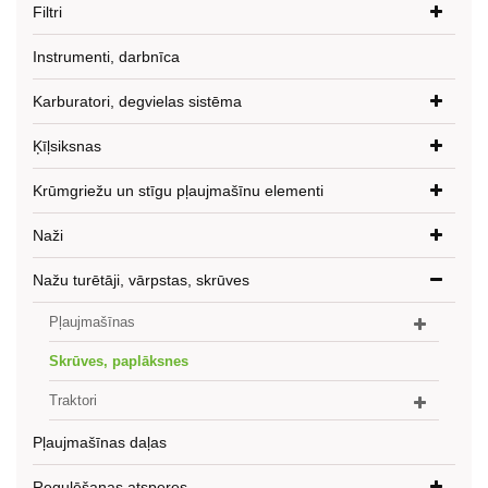
Filtri
Instrumenti, darbnīca
Karburatori, degvielas sistēma
Ķīļsiksnas
Krūmgriežu un stīgu pļaujmašīnu elementi
Naži
Nažu turētāji, vārpstas, skrūves
Pļaujmašīnas
Skrūves, paplāksnes
Traktori
Pļaujmašīnas daļas
Regulēšanas atsperes