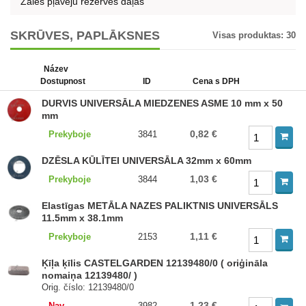
Zāles pļāvēju rezerves daļas
SKRŪVES, PAPLĀKSNES
Visas produktas:
30
Název
Dostupnost
ID
Cena s DPH
DURVIS UNIVERSĀLA MIEDZENES ASME 10 mm x 50
mm
0,82 €
Prekyboje
3841
DZĒSLA KŪLĪTEI UNIVERSĀLA 32mm x 60mm
1,03 €
Prekyboje
3844
Elastīgas METĀLA NAZES PALIKTNIS UNIVERSĀLS
11.5mm x 38.1mm
1,11 €
Prekyboje
2153
Ķīļa ķīlis CASTELGARDEN 12139480/0 ( oriģināla
nomaiņa 12139480/ )
Orig. číslo: 12139480/0
1,23 €
Nav
3982