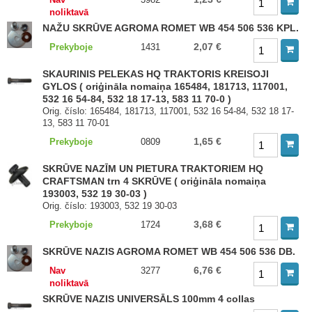
noliktavā
NAŽU SKRŪVE AGROMA ROMET WB 454 506 536 KPL.
2,07 €
Prekyboje
1431
SKAURINIS PELEKAS HQ TRAKTORIS KREISOJI
GYLOS ( oriģināla nomaiņa 165484, 181713, 117001,
532 16 54-84, 532 18 17-13, 583 11 70-0 )
Orig. číslo: 165484, 181713, 117001, 532 16 54-84, 532 18 17-
13, 583 11 70-01
1,65 €
Prekyboje
0809
SKRŪVE NAZĪM UN PIETURA TRAKTORIEM HQ
CRAFTSMAN trn 4 SKRŪVE ( oriģināla nomaiņa
193003, 532 19 30-03 )
Orig. číslo: 193003, 532 19 30-03
3,68 €
Prekyboje
1724
SKRŪVE NAZIS AGROMA ROMET WB 454 506 536 DB.
6,76 €
Nav
3277
noliktavā
SKRŪVE NAZIS UNIVERSĀLS 100mm 4 collas