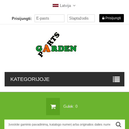
Latvija
Prisijungti
Prisijungti:
KATEGORIJOJE
Gulėk: 0