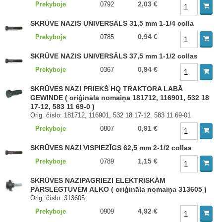
2,03 €
Prekyboje
0792
SKRŪVE NAZIS UNIVERSĀLS 31,5 mm 1-1/4 colla
0,94 €
Prekyboje
0785
SKRŪVE NAZIS UNIVERSĀLS 37,5 mm 1-1/2 collas
0,94 €
Prekyboje
0367
SKRŪVES NAZI PRIEKŠ HQ TRAKTORA LABĀ
GEWINDE ( oriģināla nomaiņa 181712, 116901, 532 18
17-12, 583 11 69-0 )
Orig. číslo: 181712, 116901, 532 18 17-12, 583 11 69-01
0,91 €
Prekyboje
0807
SKRŪVES NAZI VISPIEZĪGS 62,5 mm 2-1/2 collas
1,15 €
Prekyboje
0789
SKRŪVES NAZIPAGRIEZI ELEKTRISKĀM
PĀRSLĒGTUVĒM ALKO ( oriģināla nomaiņa 313605 )
Orig. číslo: 313605
4,92 €
Prekyboje
0909