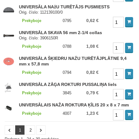
UNIVERSĀLA NAžU TURĒTĀJS PUSMIESTS
Orig. číslo: 112139100/0
0,62 €
Prekyboje
0795
UNIVERSĀLA SKAVA 56 mm 2-1/4 collas
Orig. číslo: 3906150R
1,08 €
Prekyboje
0788
UNIVERSĀLA ŠĶIEDRU NAŹU TURĒTĀJPLĀTNE 9,4
mm x 57,8 mm
0,82 €
Prekyboje
0794
UNIVERSĀLA ZĀĢA ROKTURI PUSSALIŅA liels
0,79 €
Prekyboje
3845
UNIVERSĀLAIS NAŽA ROKTURA ĶĪLIS 20 x 8 x 7 mm
1,23 €
Prekyboje
4007
1
2