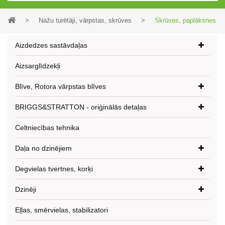
>
Nažu turētāji, vārpstas, skrūves
>
Skrūves, paplāksnes
Aizdedzes sastāvdaļas
Aizsarglīdzekļi
Blīve, Rotora vārpstas blīves
BRIGGS&STRATTON - oriģinālās detaļas
Celtniecības tehnika
Daļa no dzinējiem
Degvielas tvertnes, korķi
Dzinēji
Eļļas, smērvielas, stabilizatori