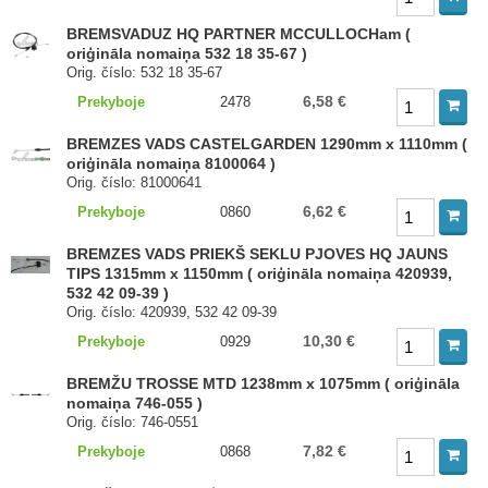
BREMSVADUZ HQ PARTNER MCCULLOCHam (
oriģināla nomaiņa 532 18 35-67 )
Orig. číslo: 532 18 35-67
6,58 €
Prekyboje
2478
BREMZES VADS CASTELGARDEN 1290mm x 1110mm (
oriģināla nomaiņa 8100064 )
Orig. číslo: 81000641
6,62 €
Prekyboje
0860
BREMZES VADS PRIEKŠ SEKLU PJOVES HQ JAUNS
TIPS 1315mm x 1150mm ( oriģināla nomaiņa 420939,
532 42 09-39 )
Orig. číslo: 420939, 532 42 09-39
10,30 €
Prekyboje
0929
BREMŽU TROSSE MTD 1238mm x 1075mm ( oriģināla
nomaiņa 746-055 )
Orig. číslo: 746-0551
7,82 €
Prekyboje
0868