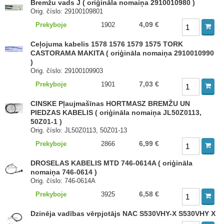
Bremžu vads J ( oriģināla nomaiņa 2910010980 )
Orig. číslo: 29100109801
4,09 €
Prekyboje
1902
Ceļojuma kabelis 1578 1576 1579 1575 TORK
CASTORAMA MAKITA ( oriģināla nomaiņa 2910010990
)
Orig. číslo: 29100109903
7,03 €
Prekyboje
1901
CINSKE Pļaujmašīnas HORTMASZ BREMŽU UN
PIEDZAS KABELIS ( oriģināla nomaiņa JL50Z0113,
50Z01-1 )
Orig. číslo: JL50Z0113, 50Z01-13
6,99 €
Prekyboje
2866
DROSELAS KABELIS MTD 746-0614A ( oriģināla
nomaiņa 746-0614 )
Orig. číslo: 746-0614A
6,58 €
Prekyboje
3925
Dzinēja vadības vērpjotājs NAC S530VHY-X S530VHY X