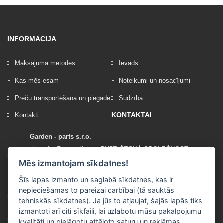
INFORMACIJA
Maksājuma metodes
Ievads
Kas mēs esam
Noteikumi un nosacījumi
Preču transportēšana un piegāde
Sūdzība
KONTAKTAI
Kontakti
Garden - parts s.r.o.
vlastník: Roman Kylar - RYZE ČESKÁ SPOLEČNOST
Mladějov na Moravě 153
Mēs izmantojam sīkdatnes!
56935 Mladějov na Moravě
Šīs lapas izmanto un saglabā sīkdatnes, kas ir
nepieciešamas to pareizai darbībai (tā sauktās
+420 777 96 96 03
tehniskās sīkdatnes). Ja jūs to atļaujat, šajās lapās tiks
izmantoti arī citi sīkfaili, lai uzlabotu mūsu pakalpojumu
info@garden-parts.cz
kvalitāti un pielāgotu attēloto saturu un reklāmas.