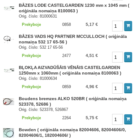
BĀZES LODE CASTELGARDEN 1230 mm x 1045 mm (
oriģināla nomaiņa 8100063 )
Orig. číslo: 81000631
5,17 €
Prekyboje
0858
BĀZES VADS HQ PARTNER MCCULLOCH ( oriģināla
nomaiņa 532 17 65-56 )
Orig. číslo: 532 17 65-56
4,51 €
Prekyboje
2477
BĻOKĻA AIZVADŪŠĀIS VĒNĀIS CASTELGARDEN
1250mm x 1060mm ( oriģināla nomaiņa 8100063 )
Orig. číslo: 81000634
4,96 €
Prekyboje
0859
Boudens bremzes ALKO 520BR ( oriģināla nomaiņa
523378, 52686 )
Orig. číslo: 523378, 526867
5,75 €
Prekyboje
2264
Bowden ( oriģināla nomaiņa 82004606, 82004606/0,
82004606/1, 182004606/ )