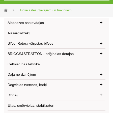
>
Trose zāles pļāvējiem un traktoriem
Aizdedzes sastāvdaļas
Aizsarglīdzekļi
Blīve, Rotora vārpstas blīves
BRIGGS&STRATTON - oriģinālās detaļas
Celtniecības tehnika
Daļa no dzinējiem
Degvielas tvertnes, korķi
Dzinēji
Eļļas, smērvielas, stabilizatori