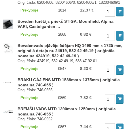
Orig. číslo: 82004606, 82004606/0, 82004606/1, 182004606/1
12,37 €
Prekyboje
1814
Bowden turētājs priekš STIGA, Mounfield, Alpina,
VARI, Castelgarden ...
0,82 €
Prekyboje
2868
Bowdenvads pļāvējslēdējam HQ 1490 mm x 1725 mm,
oriģinālā detaļa nr. 24919, 532 42 49-19 ( oriģināla
nomaiņa 424919, 532 42 49-19 )
Orig. číslo: 424919, 532 42 49-19, 588 47 92-01
8,23 €
Prekyboje
0547
BRAKU GĀJIENS MTD 1538mm x 1375mm ( oriģināla
nomaiņa 746-055 )
Orig. číslo: 746-0555
7,82 €
Prekyboje
0869
BREMŠU VADS MTD 1390mm x 1250mm ( oriģināla
nomaiņa 746-055 )
Orig. číslo: 746-0552
7,44 €
Prekyboje
0867