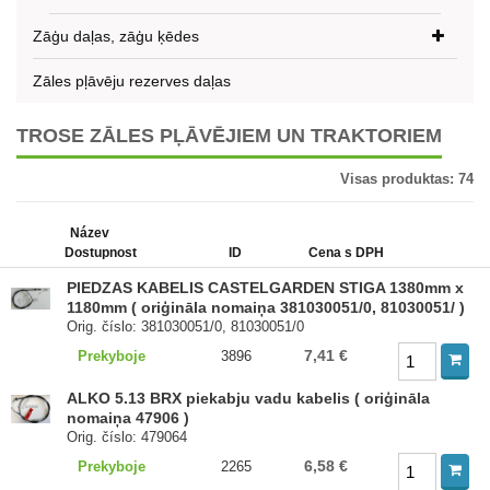
Zāģu daļas, zāģu ķēdes
Zāles pļāvēju rezerves daļas
TROSE ZĀLES PĻĀVĒJIEM UN TRAKTORIEM
Visas produktas:
74
Název
Dostupnost
ID
Cena s DPH
PIEDZAS KABELIS CASTELGARDEN STIGA 1380mm x
1180mm ( oriģināla nomaiņa 381030051/0, 81030051/ )
Orig. číslo: 381030051/0, 81030051/0
7,41 €
Prekyboje
3896
ALKO 5.13 BRX piekabju vadu kabelis ( oriģināla
nomaiņa 47906 )
Orig. číslo: 479064
6,58 €
Prekyboje
2265