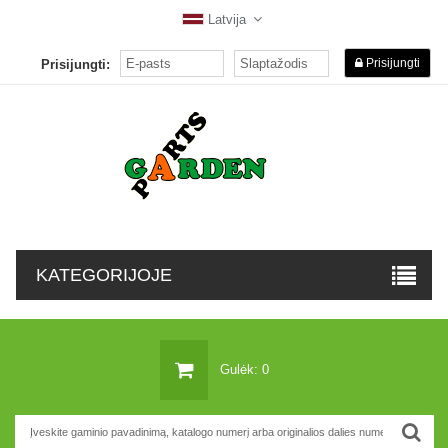
Latvija
Prisijungti
Prisijungti:
KATEGORIJOJE
Gulėk: 0