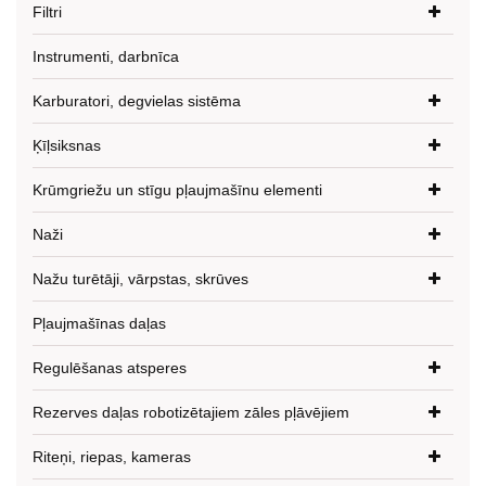
Filtri
Instrumenti, darbnīca
Karburatori, degvielas sistēma
Ķīļsiksnas
Krūmgriežu un stīgu pļaujmašīnu elementi
Naži
Nažu turētāji, vārpstas, skrūves
Pļaujmašīnas daļas
Regulēšanas atsperes
Rezerves daļas robotizētajiem zāles pļāvējiem
Riteņi, riepas, kameras