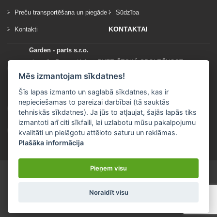
Preču transportēšana un piegāde
Sūdzība
KONTAKTAI
Kontakti
Garden - parts s.r.o.
vlastník: Roman Kylar - RYZE ČESKÁ SPOLEČNOST
Mladějov na Moravě 153
Mēs izmantojam sīkdatnes!
56935 Mladějov na Moravě
Šīs lapas izmanto un saglabā sīkdatnes, kas ir
nepieciešamas to pareizai darbībai (tā sauktās
+420 777 96 96 03
tehniskās sīkdatnes). Ja jūs to atļaujat, šajās lapās tiks
izmantoti arī citi sīkfaili, lai uzlabotu mūsu pakalpojumu
info@garden-parts.cz
kvalitāti un pielāgotu attēloto saturu un reklāmas.
Plašāka informācija
Pieņem visu
Noraidīt visu