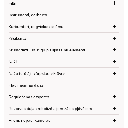
Filtri
Instrumenti, darbnīca
Karburatori, degvielas sistēma
Ķīļsiksnas
Krūmgriežu un stīgu pļaujmašīnu elementi
Naži
Nažu turētāji, vārpstas, skrūves
Pļaujmašīnas daļas
Regulēšanas atsperes
Rezerves daļas robotizētajiem zāles pļāvējiem
Riteņi, riepas, kameras