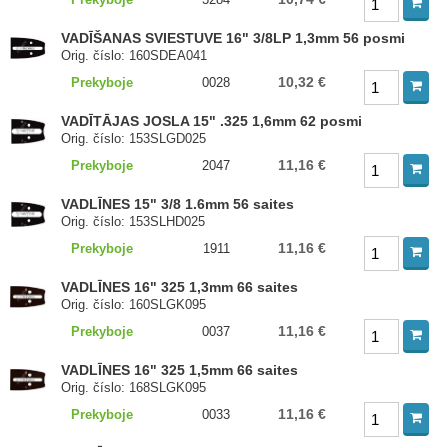
VADĪŠANAS SVIESTUVE 16" 3/8LP 1,3mm 56 posmi
Orig. číslo: 160SDEA041
10,32 €
Prekyboje
0028
VADĪTĀJAS JOSLA 15" .325 1,6mm 62 posmi
Orig. číslo: 153SLGD025
11,16 €
Prekyboje
2047
VADLĪNES 15" 3/8 1.6mm 56 saites
Orig. číslo: 153SLHD025
11,16 €
Prekyboje
1911
VADLĪNES 16" 325 1,3mm 66 saites
Orig. číslo: 160SLGK095
11,16 €
Prekyboje
0037
VADLĪNES 16" 325 1,5mm 66 saites
Orig. číslo: 168SLGK095
11,16 €
Prekyboje
0033