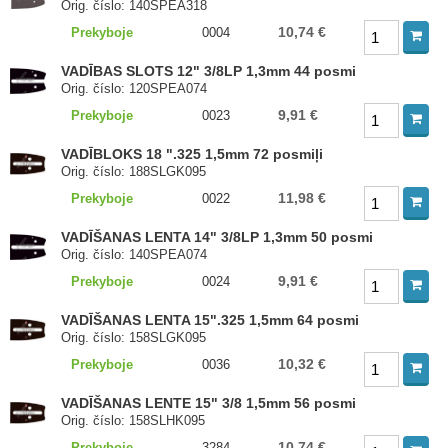
Orig. číslo: 140SPEA318
10,74 €
Prekyboje
0004
VADĪBAS SLOTS 12" 3/8LP 1,3mm 44 posmi
Orig. číslo: 120SPEA074
9,91 €
Prekyboje
0023
VADĪBLOKS 18 ".325 1,5mm 72 posmiļi
Orig. číslo: 188SLGK095
11,98 €
Prekyboje
0022
VADĪŠANAS LENTA 14" 3/8LP 1,3mm 50 posmi
Orig. číslo: 140SPEA074
9,91 €
Prekyboje
0024
VADĪŠANAS LENTA 15".325 1,5mm 64 posmi
Orig. číslo: 158SLGK095
10,32 €
Prekyboje
0036
VADĪŠANAS LENTE 15" 3/8 1,5mm 56 posmi
Orig. číslo: 158SLHK095
10,74 €
Prekyboje
3284