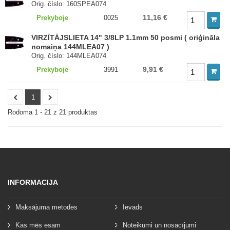
Orig. číslo: 160SPEA074
11,16 €
Prekyboje
0025
VIRZĪTĀJSLIETA 14" 3/8LP 1.1mm 50 posmi ( oriģināla
nomaiņa 144MLEA07 )
Orig. číslo: 144MLEA074
9,91 €
Prekyboje
3991
1
Rodoma 1 - 21 z 21 produktas
INFORMACIJA
Maksājuma metodes
Ievads
Kas mēs esam
Noteikumi un nosacījumi