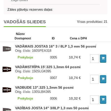
Zāles pļāvēju rezerves daļas
VADOŠĀS SLIEDES
Visas produktas:
21
Název
Dostupnost
ID
Cena s DPH
VADĀMAIS JOSTAS 16" 3 / 8LP 1,3 mm 56 posmi
Orig. číslo: 160SPEA318
10,74 €
Prekyboje
0005
VADĀMSTRĪPA 15'.325 1,3mm 64 posmi
Orig. číslo: 150SLGK095
10,74 €
Prekyboje
0007
VADBUDE 13".325 1,3mm 56 posmi
Orig. číslo: 130SLBK095
10,32 €
Prekyboje
0006
VADĪBAS JOSTA 14" 3/8LP 1,3 mm 50 posmi