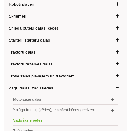
Roboti pļāvēji
Skriemeļi
Sniega pūtēju daļas, ķēdes
Starteri, starteru daļas
Traktoru daļas
Traktoru rezerves daļas
Trose zāles pļāvējiem un traktoriem
Zāģu daļas, zāģu ķēdes
Motorzāģu daļas
Sajūga trumuļi (ķēdes), maināmi ķēdes gredzeni
Vadošās sliedes
Zāģu ķēdes