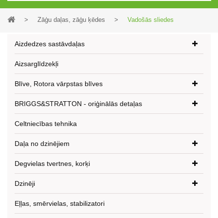
>
Zāģu daļas, zāģu ķēdes
>
Vadošās sliedes
Aizdedzes sastāvdaļas
Aizsarglīdzekļi
Blīve, Rotora vārpstas blīves
BRIGGS&STRATTON - oriģinālās detaļas
Celtniecības tehnika
Daļa no dzinējiem
Degvielas tvertnes, korķi
Dzinēji
Eļļas, smērvielas, stabilizatori