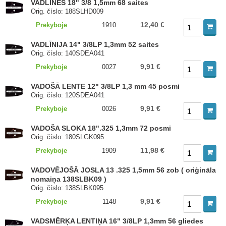
VADLĪNES 18" 3/8 1,5mm 68 saites
Orig. číslo: 188SLHD009
12,40 €
Prekyboje
1910
VADLĪNIJA 14" 3/8LP 1,3mm 52 saites
Orig. číslo: 140SDEA041
9,91 €
Prekyboje
0027
VADOŠĀ LENTE 12" 3/8LP 1,3 mm 45 posmi
Orig. číslo: 120SDEA041
9,91 €
Prekyboje
0026
VADOŠA SLOKA 18".325 1,3mm 72 posmi
Orig. číslo: 180SLGK095
11,98 €
Prekyboje
1909
VADOVĒJOŠĀ JOSLA 13 .325 1,5mm 56 zob ( oriģināla
nomaiņa 138SLBK09 )
Orig. číslo: 138SLBK095
9,91 €
Prekyboje
1148
VADSMĒRĶA LENTIŅA 16" 3/8LP 1,3mm 56 gliedes