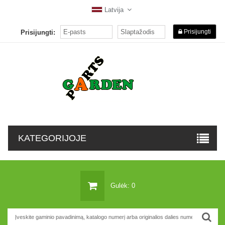
Latvija
Prisijungti
Prisijungti:
KATEGORIJOJE
Gulėk: 0