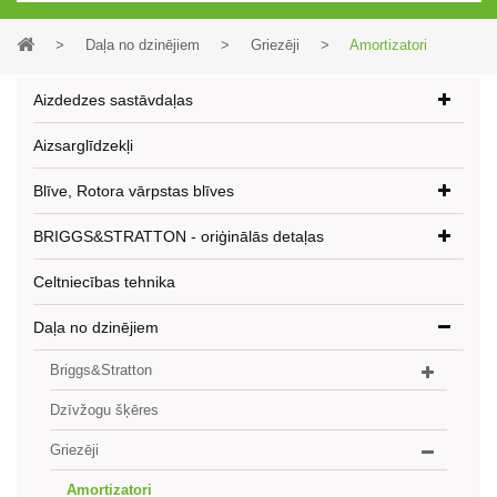
>
Daļa no dzinējiem
>
Griezēji
>
Amortizatori
Aizdedzes sastāvdaļas
Aizsarglīdzekļi
Blīve, Rotora vārpstas blīves
BRIGGS&STRATTON - oriģinālās detaļas
Celtniecības tehnika
Daļa no dzinējiem
Briggs&Stratton
Dzīvžogu šķēres
Griezēji
Amortizatori