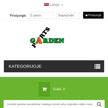
Latvija
Prisijungti
Prisijungti:
KATEGORIJOJE
Gulėk: 0