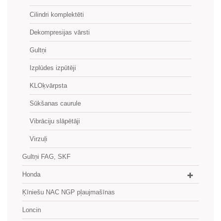
Cilindri komplektēti
Dekompresijas vārsti
Gultņi
Izplūdes izpūtēji
KLOķvārpsta
Sūkšanas caurule
Vibrāciju slāpētāji
Virzuļi
Gultņi FAG, SKF
Honda
Ķīniešu NAC NGP pļaujmašīnas
Loncin