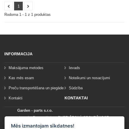
1
Rodoma 1 - 1 z 1 produktas
INFORMACIJA
Maksājuma metodes
Ievads
Kas mēs esam
Noteikumi un nosacījumi
Preču transportēšana un piegāde
Sūdzība
KONTAKTAI
Kontakti
Garden - parts s.r.o.
vlastník: Roman Kylar - RYZE ČESKÁ SPOLEČNOST
Mladějov na Moravě 153
Mēs izmantojam sīkdatnes!