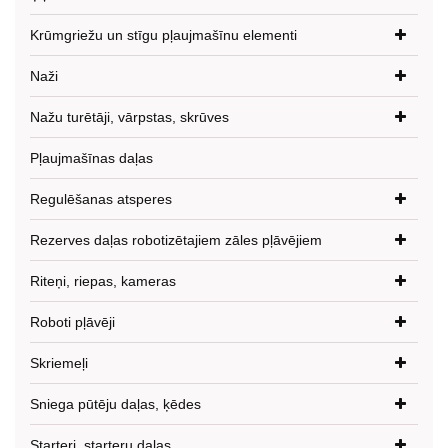
Krūmgriežu un stīgu pļaujmašīnu elementi
Naži
Nažu turētāji, vārpstas, skrūves
Pļaujmašīnas daļas
Regulēšanas atsperes
Rezerves daļas robotizētajiem zāles pļāvējiem
Riteņi, riepas, kameras
Roboti pļāvēji
Skriemeļi
Sniega pūtēju daļas, ķēdes
Starteri, starteru daļas