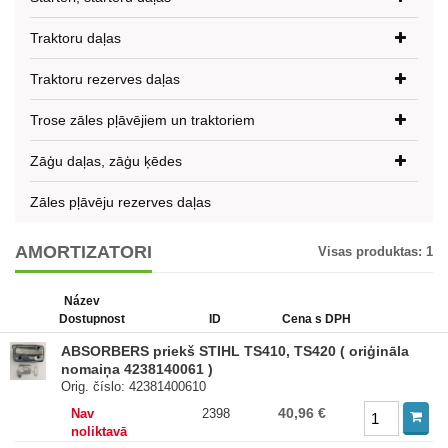
Traktoru daļas
Traktoru rezerves daļas
Trose zāles pļāvējiem un traktoriem
Zāģu daļas, zāģu ķēdes
Zāles pļāvēju rezerves daļas
AMORTIZATORI
Visas produktas:
1
Název
Dostupnost
ID
Cena s DPH
ABSORBERS priekš STIHL TS410, TS420 ( oriģināla
nomaiņa 4238140061 )
Orig. číslo: 42381400610
40,96 €
Nav
2398
noliktavā