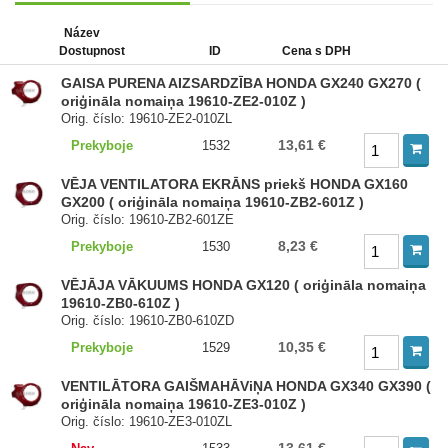
Název
Dostupnost
ID
Cena s DPH
GAISA PURENA AIZSARDZĪBA HONDA GX240 GX270 (
oriģināla nomaiņa 19610-ZE2-010Z )
Orig. číslo: 19610-ZE2-010ZL
13,61 €
Prekyboje
1532
VĒJA VENTILATORA EKRĀNS priekš HONDA GX160
GX200 ( oriģināla nomaiņa 19610-ZB2-601Z )
Orig. číslo: 19610-ZB2-601ZE
8,23 €
Prekyboje
1530
VĒJĀJA VĀKUUMS HONDA GX120 ( oriģināla nomaiņa
19610-ZB0-610Z )
Orig. číslo: 19610-ZB0-610ZD
10,35 €
Prekyboje
1529
VENTILĀTORA GAIŠMAHĀViŅA HONDA GX340 GX390 (
oriģināla nomaiņa 19610-ZE3-010Z )
Orig. číslo: 19610-ZE3-010ZL