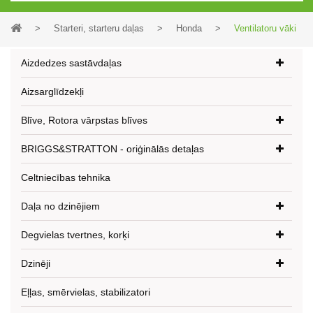
>
Starteri, starteru daļas
>
Honda
>
Ventilatoru vāki
Aizdedzes sastāvdaļas
Aizsarglīdzekļi
Blīve, Rotora vārpstas blīves
BRIGGS&STRATTON - oriģinālās detaļas
Celtniecības tehnika
Daļa no dzinējiem
Degvielas tvertnes, korķi
Dzinēji
Eļļas, smērvielas, stabilizatori