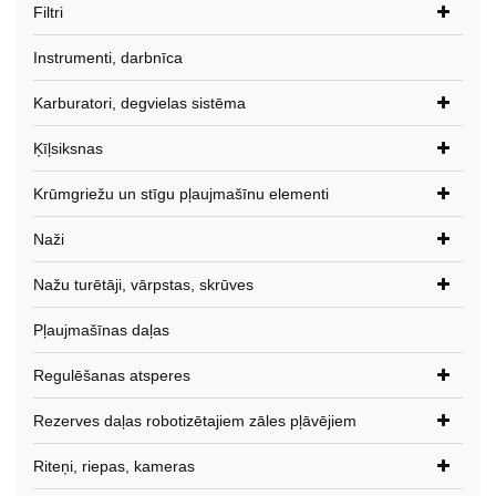
Filtri
Instrumenti, darbnīca
Karburatori, degvielas sistēma
Ķīļsiksnas
Krūmgriežu un stīgu pļaujmašīnu elementi
Naži
Nažu turētāji, vārpstas, skrūves
Pļaujmašīnas daļas
Regulēšanas atsperes
Rezerves daļas robotizētajiem zāles pļāvējiem
Riteņi, riepas, kameras