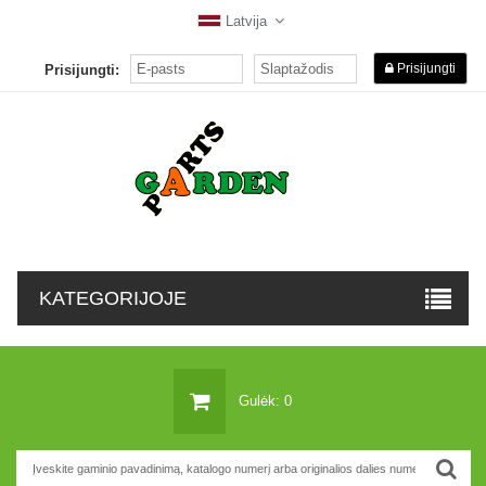
Latvija
Prisijungti
Prisijungti:
KATEGORIJOJE
Gulėk: 0