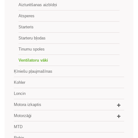
Aizturēšanas aizbīdņi
Atsperes
Starteris
Starteru bļodas
Tinumu spoles
Ventilatoru vāki
Ķīniešu pļaujmašīnas
Kohler
Loncin
Motora izkaptis
Motorzāģi
MTD
Robin