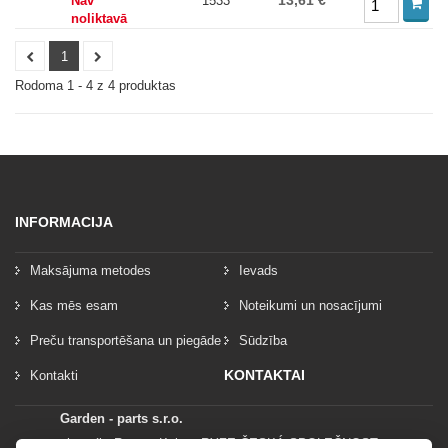
13,61 €
Nav
1533
noliktavā
1
Rodoma 1 - 4 z 4 produktas
INFORMACIJA
Maksājuma metodes
Ievads
Kas mēs esam
Noteikumi un nosacījumi
Preču transportēšana un piegāde
Sūdzība
KONTAKTAI
Kontakti
Garden - parts s.r.o.
vlastník: Roman Kylar - RYZE ČESKÁ SPOLEČNOST