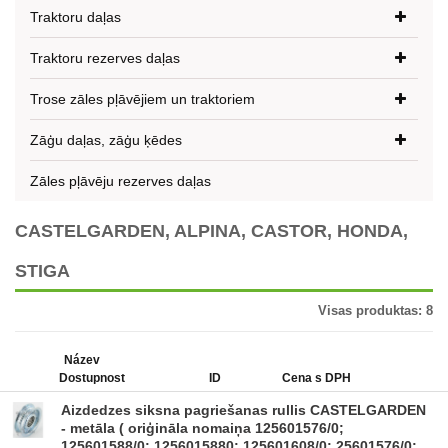
Traktoru daļas
Traktoru rezerves daļas
Trose zāles pļāvējiem un traktoriem
Zāģu daļas, zāģu ķēdes
Zāles pļāvēju rezerves daļas
CASTELGARDEN, ALPINA, CASTOR, HONDA,
STIGA
Visas produktas:
8
Název
Dostupnost
ID
Cena s DPH
Aizdedzes siksna pagriešanas rullis CASTELGARDEN
- metāla ( oriģināla nomaiņa 125601576/0;
125601588/0; 1256015880; 125601608/0; 25601576/0;