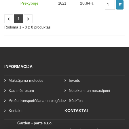
20,64 €
Prekyboje
1621
1
Rodoma 1 - 8 z 8 produktas
INFORMACIJA
Maksājuma metodes
Ievads
Kas mēs esam
Noteikumi un nosacījumi
Preču transportēšana un piegāde
Sūdzība
KONTAKTAI
Kontakti
Garden - parts s.r.o.