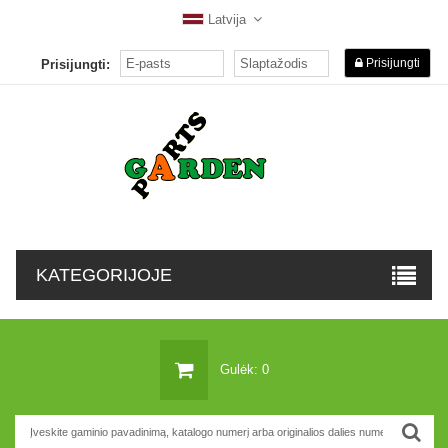
Latvija
Prisijungti
Prisijungti:
KATEGORIJOJE
Gulėk: 0