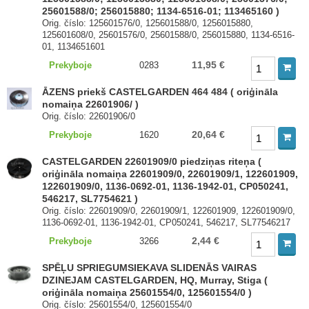
25601588/0; 256015880; 1134-6516-01; 113465160 )
Orig. číslo: 125601576/0, 125601588/0, 1256015880,
125601608/0, 25601576/0, 25601588/0, 256015880, 1134-6516-
01, 1134651601
11,95 €
Prekyboje
0283
ĀZENS priekš CASTELGARDEN 464 484 ( oriģināla
nomaiņa 22601906/ )
Orig. číslo: 22601906/0
20,64 €
Prekyboje
1620
CASTELGARDEN 22601909/0 piedziņas riteņa (
oriģināla nomaiņa 22601909/0, 22601909/1, 122601909,
122601909/0, 1136-0692-01, 1136-1942-01, CP050241,
546217, SL7754621 )
Orig. číslo: 22601909/0, 22601909/1, 122601909, 122601909/0,
1136-0692-01, 1136-1942-01, CP050241, 546217, SL77546217
2,44 €
Prekyboje
3266
SPĒĻU SPRIEGUMSIEKAVA SLIDENĀS VAIRAS
DZINEJAM CASTELGARDEN, HQ, Murray, Stiga (
oriģināla nomaiņa 25601554/0, 125601554/0 )
Orig. číslo: 25601554/0, 125601554/0