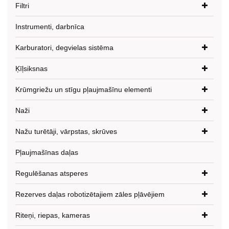
Filtri
Instrumenti, darbnīca
Karburatori, degvielas sistēma
Ķīļsiksnas
Krūmgriežu un stīgu pļaujmašīnu elementi
Naži
Nažu turētāji, vārpstas, skrūves
Pļaujmašīnas daļas
Regulēšanas atsperes
Rezerves daļas robotizētajiem zāles pļāvējiem
Riteņi, riepas, kameras