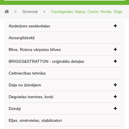
>
Skriemeļi
>
Castelgarden, Alpina, Castor, Honda, Stiga
Aizdedzes sastāvdaļas
Aizsarglīdzekļi
Blīve, Rotora vārpstas blīves
BRIGGS&STRATTON - oriģinālās detaļas
Celtniecības tehnika
Daļa no dzinējiem
Degvielas tvertnes, korķi
Dzinēji
Eļļas, smērvielas, stabilizatori