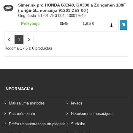
Simerink pro HONDA GX340, GX390 a Zongshen 188F
( oriģināla nomaiņa 91201-ZE3-00 )
Orig. číslo: 91201-ZE3-004, 100017649
1,65 €
Prekyboje
0545
1
Rodoma 1 - 6 z 6 produktas
INFORMACIJA
Maksājuma metodes
Ievads
Kas mēs esam
Noteikumi un nosacījumi
Preču transportēšana un piegāde
Sūdzība