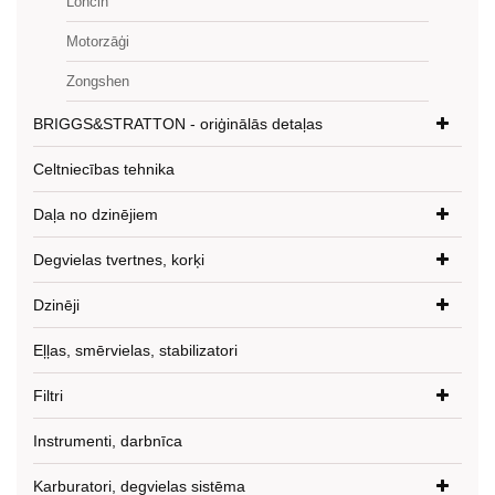
Loncin
Motorzāģi
Zongshen
BRIGGS&STRATTON - oriģinālās detaļas
Celtniecības tehnika
Daļa no dzinējiem
Degvielas tvertnes, korķi
Dzinēji
Eļļas, smērvielas, stabilizatori
Filtri
Instrumenti, darbnīca
Karburatori, degvielas sistēma