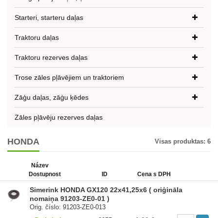
Starteri, starteru daļas
Traktoru daļas
Traktoru rezerves daļas
Trose zāles pļāvējiem un traktoriem
Zāģu daļas, zāģu ķēdes
Zāles pļāvēju rezerves daļas
HONDA
Visas produktas:
6
Název
Dostupnost
ID
Cena s DPH
Simerink HONDA GX120 22x41,25x6 ( oriģināla
nomaiņa 91203-ZE0-01 )
Orig. číslo: 91203-ZE0-013