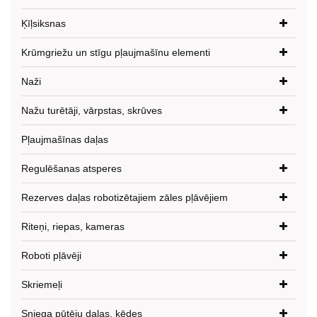
Ķīļsiksnas
Krūmgriežu un stīgu pļaujmašīnu elementi
Naži
Nažu turētāji, vārpstas, skrūves
Pļaujmašīnas daļas
Regulēšanas atsperes
Rezerves daļas robotizētajiem zāles pļāvējiem
Riteņi, riepas, kameras
Roboti pļāvēji
Skriemeļi
Sniega pūtēju daļas, ķēdes