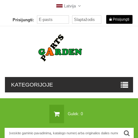
Latvija
Prisijungti
Prisijungti:
KATEGORIJOJE
Gulėk: 0