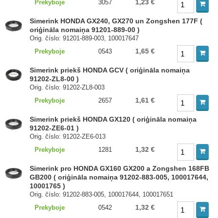
1,23 €
Prekyboje
3057
Simerink HONDA GX240, GX270 un Zongshen 177F (
oriģināla nomaiņa 91201-889-00 )
Orig. číslo: 91201-889-003, 100017647
1,65 €
Prekyboje
0543
Simerink priekš HONDA GCV ( oriģināla nomaiņa
91202-ZL8-00 )
Orig. číslo: 91202-ZL8-003
1,61 €
Prekyboje
2657
Simerink priekš HONDA GX120 ( oriģināla nomaiņa
91202-ZE6-01 )
Orig. číslo: 91202-ZE6-013
1,32 €
Prekyboje
1281
Simerink pro HONDA GX160 GX200 a Zongshen 168FB
GB200 ( oriģināla nomaiņa 91202-883-005, 100017644,
10001765 )
Orig. číslo: 91202-883-005, 100017644, 100017651
1,32 €
Prekyboje
0542