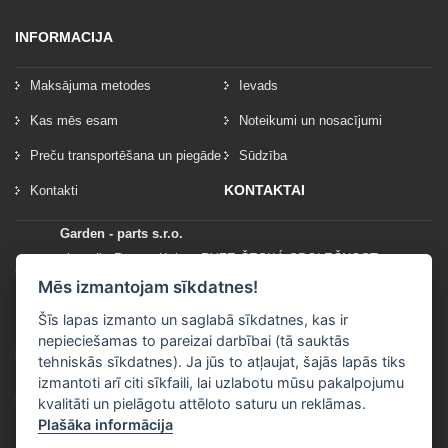
INFORMACIJA
Maksājuma metodes
Ievads
Kas mēs esam
Noteikumi un nosacījumi
Preču transportēšana un piegāde
Sūdzība
KONTAKTAI
Kontakti
Garden - parts s.r.o.
vlastník: Roman Kylar - RYZE ČESKÁ SPOLEČNOST
Mladějov na Moravě 153
Mēs izmantojam sīkdatnes!
56935 Mladějov na Moravě
Šīs lapas izmanto un saglabā sīkdatnes, kas ir
nepieciešamas to pareizai darbībai (tā sauktās
+420 777 96 96 03
tehniskās sīkdatnes). Ja jūs to atļaujat, šajās lapās tiks
izmantoti arī citi sīkfaili, lai uzlabotu mūsu pakalpojumu
info@garden-parts.cz
kvalitāti un pielāgotu attēloto saturu un reklāmas.
Plašāka informācija