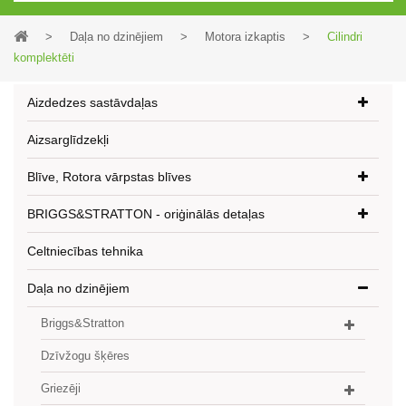
>
Daļa no dzinējiem
>
Motora izkaptis
>
Cilindri
komplektēti
Aizdedzes sastāvdaļas
Aizsarglīdzekļi
Blīve, Rotora vārpstas blīves
BRIGGS&STRATTON - oriģinālās detaļas
Celtniecības tehnika
Daļa no dzinējiem
Briggs&Stratton
Dzīvžogu šķēres
Griezēji