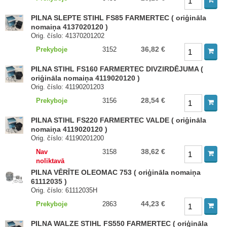
PILNA SLEPTE STIHL FS85 FARMERTEC ( oriģināla
nomaiņa 4137020120 )
Orig. číslo: 41370201202
36,82 €
Prekyboje
3152
PILNA STIHL FS160 FARMERTEC DIVZIRDĒJUMA (
oriģināla nomaiņa 4119020120 )
Orig. číslo: 41190201203
28,54 €
Prekyboje
3156
PILNA STIHL FS220 FARMERTEC VALDE ( oriģināla
nomaiņa 4119020120 )
Orig. číslo: 41190201200
38,62 €
Nav
3158
noliktavā
PILNA VĒRĪTE OLEOMAC 753 ( oriģināla nomaiņa
61112035 )
Orig. číslo: 61112035H
44,23 €
Prekyboje
2863
PILNA WALZE STIHL FS550 FARMERTEC ( oriģināla