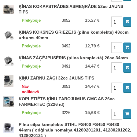
ĶĪNAS KOKAPSTRĀDES ASMEŅRĀDE 52cc JAUNS
TIPS
15,27 €
Prekyboje
3052
ĶĪNAS KOKSNES GRIEZĒJS (pilns komplekts) 43ccm,
urbums 40mm
12,79 €
Prekyboje
0492
ĶĪNAS ZĀĢĒJPUSĒRIS (pilna komplektā) 26cc 34mm
14,47 €
Prekyboje
0491
ĶĪŅU ZARNU ZĀĢI 32cc JAUNS TIPS
14,47 €
Nav
3051
noliktavā
KOPLETIĒTS ĶĪNU ZAROJUMUS GMC AS 26cc
FARMERTEC (3226 id)
15,68 €
Prekyboje
3226
Pilna cilpa komplekts STIHL FS400 FS450 FS480
44mm ( oriģināla nomaiņa 41280201201, 41280201202,
4128020121 )