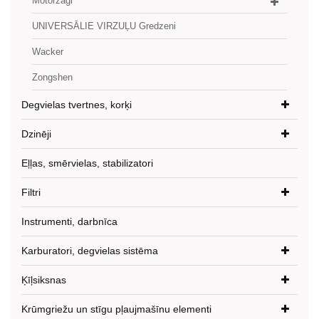
Motorzāģi
UNIVERSĀLIE VIRZUĻU Gredzeni
Wacker
Zongshen
Degvielas tvertnes, korķi
Dzinēji
Eļļas, smērvielas, stabilizatori
Filtri
Instrumenti, darbnīca
Karburatori, degvielas sistēma
Ķīļsiksnas
Krūmgriežu un stīgu pļaujmašīnu elementi