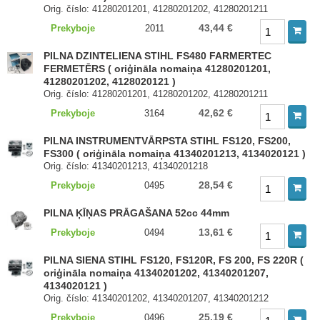
Orig. číslo: 41280201201, 41280201202, 41280201211
43,44 €
Prekyboje
2011
PILNA DZINTELIENA STIHL FS480 FARMERTEC
FERMETĒRS ( oriģināla nomaiņa 41280201201,
41280201202, 4128020121 )
Orig. číslo: 41280201201, 41280201202, 41280201211
42,62 €
Prekyboje
3164
PILNA INSTRUMENTVĀRPSTA STIHL FS120, FS200,
FS300 ( oriģināla nomaiņa 41340201213, 4134020121 )
Orig. číslo: 41340201213, 41340201218
28,54 €
Prekyboje
0495
PILNA ĶĪŅAS PRĀGAŠANA 52cc 44mm
13,61 €
Prekyboje
0494
PILNA SIENA STIHL FS120, FS120R, FS 200, FS 220R (
oriģināla nomaiņa 41340201202, 41340201207,
4134020121 )
Orig. číslo: 41340201202, 41340201207, 41340201212
25,19 €
Prekyboje
0496