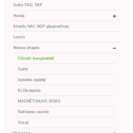
Gultņi FAG, SKF
Honda
Ķīniešu NAC NGP pļaujmašīnas
Loncin
Motora izkaptis
Cilindri komplektēti
Gultņi
Izplūdes izpūtēji
KLOķvārpsta
MAGNĒTISKAIS DISKS
Sūkšanas caurule
Virzuļi