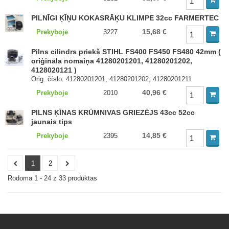
PILNĪGI ĶĪŅU KOKASRĀĶU KLIMPE 32cc FARMERTEC
15,68 €
Prekyboje
3227
Pilns cilindrs priekš STIHL FS400 FS450 FS480 42mm (
oriģināla nomaiņa 41280201201, 41280201202,
4128020121 )
Orig. číslo: 41280201201, 41280201202, 41280201211
40,96 €
Prekyboje
2010
PILNS ĶĪNAS KRŪMNIVAS GRIEZĒJS 43cc 52cc
jaunais tips
14,85 €
Prekyboje
2395
1
2
Rodoma 1 - 24 z 33 produktas