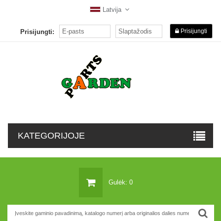
Latvija
Prisijungti
Prisijungti:
KATEGORIJOJE
Gulėk: 0