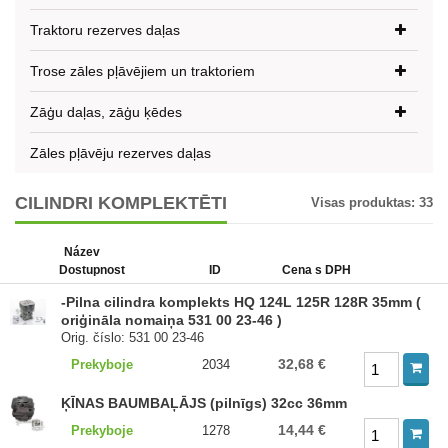
Traktoru rezerves daļas
Trose zāles pļāvējiem un traktoriem
Zāģu daļas, zāģu ķēdes
Zāles pļāvēju rezerves daļas
CILINDRI KOMPLEKTĒTI
Visas produktas:
33
Název
Dostupnost
ID
Cena s DPH
-Pilna cilindra komplekts HQ 124L 125R 128R 35mm (
oriģināla nomaiņa 531 00 23-46 )
Orig. číslo: 531 00 23-46
32,68 €
Prekyboje
2034
ĶĪNAS BAUMBAĻĀJS (pilnīgs) 32cc 36mm
14,44 €
Prekyboje
1278