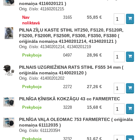
nomaiņa 4116020121 )
Orig. číslo: 41160201215
55,85 €
Nav
3165
noliktavā
PILNA ZĪĻU KASTE STIHL HT250, FS120, FS120R,
FS200, FS200R, FS250R, FS300, FS350, FS380 (
oriģināla nomaiņa 41340201214, 4134020121 )
Orig. číslo: 41340201214, 41340201219
28,96 €
Prekyboje
0497
PILNAIS UZGRIEŽIENA RATS STIHL FS55 34 mm (
oriģināla nomaiņa 4140020120 )
Orig. číslo: 41400201202
27,26 €
Prekyboje
2272
PILNĪGA ĶĪNISKĀ KOKZĀĢU 43 cc FARMERTEC
15,68 €
Prekyboje
3228
PILNĪGA VAĻA OLEOMAC 753 FARMERTEC ( oriģināla
nomaiņa 61112035 )
Orig. číslo: 61112035H
51,67 €
Prekyboje
3232