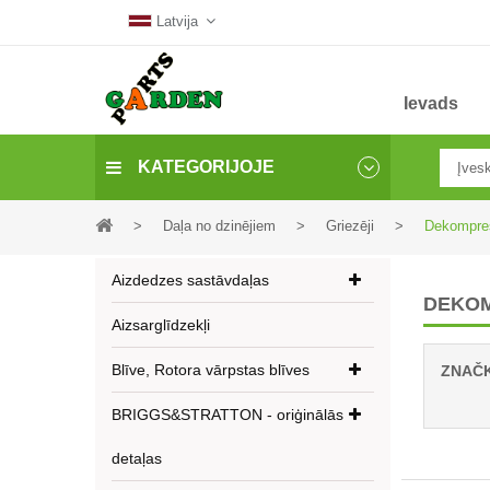
Latvija
Ievads
KATEGORIJOJE
>
Daļa no dzinējiem
>
Griezēji
>
Dekompres
Aizdedzes sastāvdaļas
DEKOM
Aizsarglīdzekļi
Blīve, Rotora vārpstas blīves
ZNAČ
BRIGGS&STRATTON - oriģinālās
detaļas