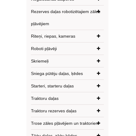
Rezerves daļas robotizētajiem zāles
pļāvējiem
Riteņi, riepas, kameras
Roboti pļāvēji
Skriemeļi
Sniega pūtēju daļas, ķēdes
Starteri, starteru daļas
Traktoru daļas
Traktoru rezerves daļas
Trose zāles pļāvējiem un traktoriem
Zāģu daļas, zāģu ķēdes