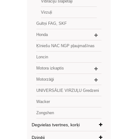
Vibrāciju slāpētāji
Virzuļi
Gultņi FAG, SKF
Honda
Ķīniešu NAC NGP pļaujmašīnas
Loncin
Motora izkaptis
Motorzāģi
UNIVERSĀLIE VIRZUĻU Gredzeni
Wacker
Zongshen
Degvielas tvertnes, korķi
Dzinēji