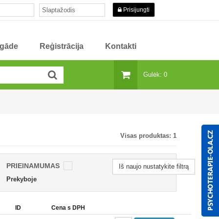
Prisijungti
egāde
Reģistrācija
Kontakti
Gulėk: 0
Visas produktas:
1
PRIEINAMUMAS
Iš naujo nustatykite filtrą
Prekyboje
ID
Cena s DPH