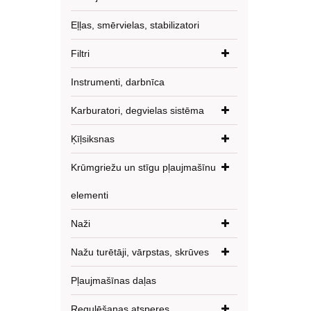
Eļļas, smērvielas, stabilizatori
Filtri
Instrumenti, darbnīca
Karburatori, degvielas sistēma
Ķīļsiksnas
Krūmgriežu un stīgu pļaujmašīnu
elementi
Naži
Nažu turētāji, vārpstas, skrūves
Pļaujmašīnas daļas
Regulēšanas atsperes