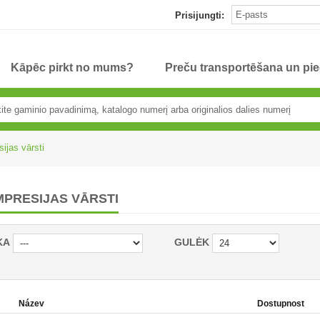
Prisijungti:
Kāpēc pirkt no mums?
Preču transportēšana un pi
ijas vārsti
PRESIJAS VĀRSTI
KA
GULĖK
Název
Dostupnost