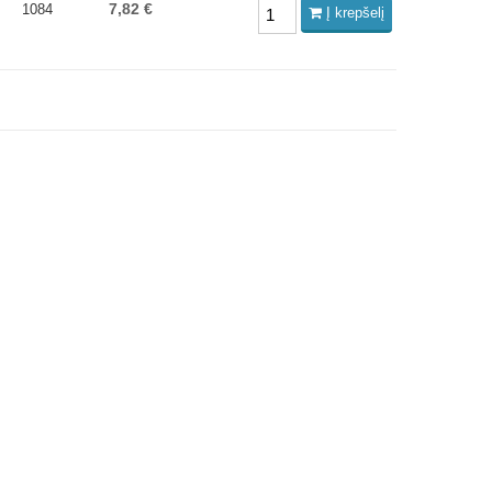
7,82 €
1084
Į krepšelį