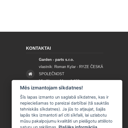
KONTAKTAI
Garden - parts s.r.o.
vlastník: Roman Kylar - RYZE ČESKÁ
SPOLEČNOST
Mladějov na Moravě 153
Mēs izmantojam sīkdatnes!
56935 Mladějov na Moravě
Šīs lapas izmanto un saglabā sīkdatnes, kas ir
+420 777 96 96 03
nepieciešamas to pareizai darbībai (tā sauktās
tehniskās sīkdatnes). Ja jūs to atļaujat, šajās
info@garden-parts.cz
lapās tiks izmantoti arī citi sīkfaili, lai uzlabotu
mūsu pakalpojumu kvalitāti un pielāgotu attēloto
saturu un reklāmas.
Plašāka informācija