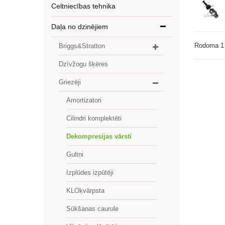
Celtniecības tehnika
Daļa no dzinējiem
Rodoma 1 
Briggs&Stratton
Dzīvžogu šķēres
Griezēji
Amortizatori
Cilindri komplektēti
Dekompresijas vārsti
Gultņi
Izplūdes izpūtēji
KLOķvārpsta
Sūkšanas caurule