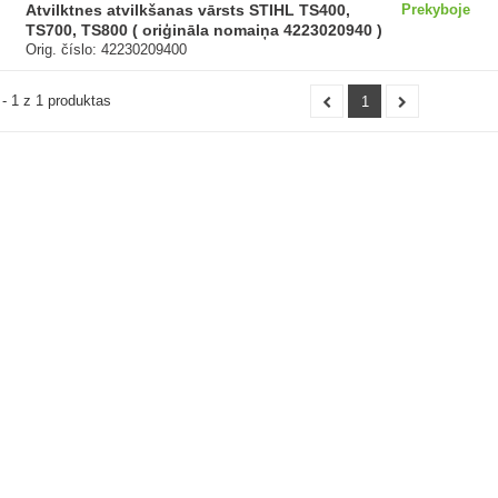
Atvilktnes atvilkšanas vārsts STIHL TS400,
Prekyboje
TS700, TS800 ( oriģināla nomaiņa 4223020940 )
Orig. číslo: 42230209400
- 1 z 1 produktas
1