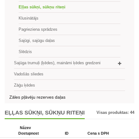
Eļļas sūkņi, sūkņu riteņi
Klusinātājs
Pagrieziena sprādzes
Sajūgi, sajūgu daļas
Slēdzis
Sajūga trumuļi (ķēdes), maināmi ķēdes gredzeni
Vadošās sliedes
Zāģu ķēdes
Zāles pļāvēju rezerves daļas
EĻĻAS SŪKŅI, SŪKŅU RITEŅI
Visas produktas:
44
Název
Dostupnost
ID
Cena s DPH