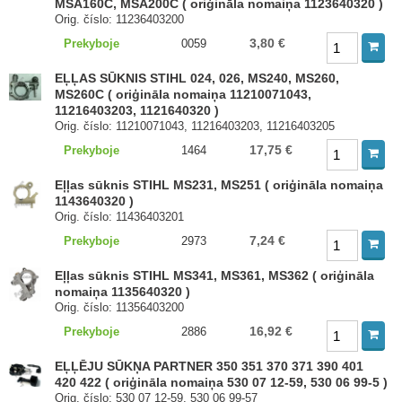
MSA160C, MSA200C ( oriģināla nomaiņa 1123640320 )
Orig. číslo: 11236403200
3,80 €
Prekyboje
0059
EĻĻAS SŪKNIS STIHL 024, 026, MS240, MS260,
MS260C ( oriģināla nomaiņa 11210071043,
11216403203, 1121640320 )
Orig. číslo: 11210071043, 11216403203, 11216403205
17,75 €
Prekyboje
1464
Eļļas sūknis STIHL MS231, MS251 ( oriģināla nomaiņa
1143640320 )
Orig. číslo: 11436403201
7,24 €
Prekyboje
2973
Eļļas sūknis STIHL MS341, MS361, MS362 ( oriģināla
nomaiņa 1135640320 )
Orig. číslo: 11356403200
16,92 €
Prekyboje
2886
EĻĻĒJU SŪKŅA PARTNER 350 351 370 371 390 401
420 422 ( oriģināla nomaiņa 530 07 12-59, 530 06 99-5 )
Orig. číslo: 530 07 12-59, 530 06 99-57