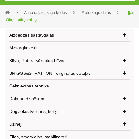
>
Zāģu daļas, zāģu ķēdes
>
Motorzāģu daļas
>
Eļļas
sūkņi, sūkņu riteņi
Aizdedzes sastāvdaļas
Aizsarglīdzekļi
Blīve, Rotora vārpstas blīves
BRIGGS&STRATTON - oriģinālās detaļas
Celtniecības tehnika
Daļa no dzinējiem
Degvielas tvertnes, korķi
Dzinēji
Eļļas, smērvielas, stabilizatori