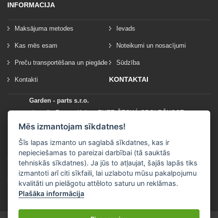
INFORMACIJA
Maksājuma metodes
Ievads
Kas mēs esam
Noteikumi un nosacījumi
Preču transportēšana un piegāde
Sūdzība
KONTAKTAI
Kontakti
Garden - parts s.r.o.
vlastník: Roman Kylar - RYZE ČESKÁ SPOLEČNOST
Mladějov na Moravě 153
Mēs izmantojam sīkdatnes!
56935 Mladějov na Moravě
Šīs lapas izmanto un saglabā sīkdatnes, kas ir
nepieciešamas to pareizai darbībai (tā sauktās
+420 777 96 96 03
tehniskās sīkdatnes). Ja jūs to atļaujat, šajās lapās tiks
izmantoti arī citi sīkfaili, lai uzlabotu mūsu pakalpojumu
info@garden-parts.cz
kvalitāti un pielāgotu attēloto saturu un reklāmas.
Plašāka informācija