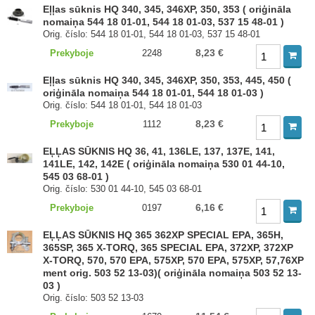
Eļļas sūknis HQ 340, 345, 346XP, 350, 353 ( oriģināla
nomaiņa 544 18 01-01, 544 18 01-03, 537 15 48-01 )
Orig. číslo: 544 18 01-01, 544 18 01-03, 537 15 48-01
8,23 €
Prekyboje
2248
Eļļas sūknis HQ 340, 345, 346XP, 350, 353, 445, 450 (
oriģināla nomaiņa 544 18 01-01, 544 18 01-03 )
Orig. číslo: 544 18 01-01, 544 18 01-03
8,23 €
Prekyboje
1112
EĻĻAS SŪKNIS HQ 36, 41, 136LE, 137, 137E, 141,
141LE, 142, 142E ( oriģināla nomaiņa 530 01 44-10,
545 03 68-01 )
Orig. číslo: 530 01 44-10, 545 03 68-01
6,16 €
Prekyboje
0197
EĻĻAS SŪKNIS HQ 365 362XP SPECIAL EPA, 365H,
365SP, 365 X-TORQ, 365 SPECIAL EPA, 372XP, 372XP
X-TORQ, 570, 570 EPA, 575XP, 570 EPA, 575XP, 57,76XP
ment orig. 503 52 13-03)( oriģināla nomaiņa 503 52 13-
03 )
Orig. číslo: 503 52 13-03