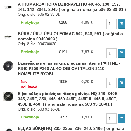
ĀTRUMĀRBA ROKA DZIRNAVEI HQ 40, 45, 136, 137,
141, 142, 2041, 2045 ( oriģināla nomaiņa 506 02 39-01 )
Orig. číslo: 506 02 39-01
4,09 €
Prekyboje
0188
BŪRA JŪRUI ŪSŲ OLEOMAC 942, 946, 951 ( oriģināla
nomaiņa 09460003 )
Orig. číslo: 094600030
7,87 €
Prekyboje
0191
Dzesēšanas eļļas sūkņa piedziņas ritenis PARTNER
P340 P350 P360 ALKO OBI CMI TALON 3110
HOMELITE RYOBI
0,70 €
Nav
1906
noliktavā
Eļļas sūkņa piedziņas riteņa galviņa HQ 340, 340E,
345, 345E, 350, 445, 450 445E, 445E II, 445 II, 450E,
450E II, 450 II ( oriģināla nomaiņa 503 93 18-01 )
Orig. číslo: 503 93 18-01
1,57 €
Prekyboje
2057
EĻĻAS SŪKŅI HQ 235, 235e, 236, 240, 240e ( oriģināla