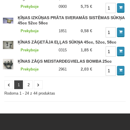
5,75 €
Prekyboje
0900
ĶĪŅAS IZKŪŅAS PRĀTA SVERAMĀS SISTĒMAS SŪKŅA
45cc 52cc 58cc
0,58 €
Prekyboje
1851
ĶĪNAS ZĀĢETĀJA EĻĻAS SŪKŅA 45cc, 52cc, 58cc
1,85 €
Prekyboje
0315
ĶĪNAS ZĀĢS MEISTARDEGVIELAS BOMBA 25cc
2,03 €
Prekyboje
2961
1
2
Rodoma 1 - 24 z 44 produktas