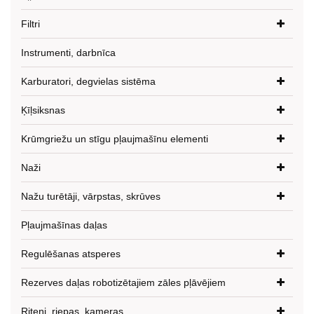
Filtri
Instrumenti, darbnīca
Karburatori, degvielas sistēma
Ķīļsiksnas
Krūmgriežu un stīgu pļaujmašīnu elementi
Naži
Nažu turētāji, vārpstas, skrūves
Pļaujmašīnas daļas
Regulēšanas atsperes
Rezerves daļas robotizētajiem zāles pļāvējiem
Riteņi, riepas, kameras