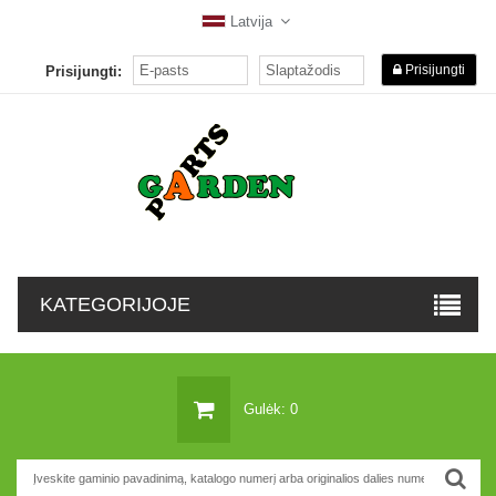
Latvija
Prisijungti
Prisijungti:
KATEGORIJOJE
Gulėk: 0