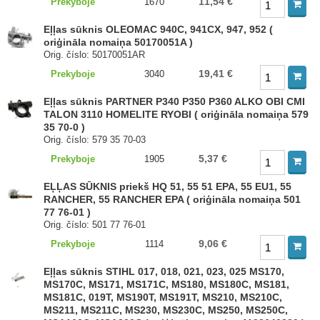
11,54 €
Prekyboje
1670
Eļļas sūknis OLEOMAC 940C, 941CX, 947, 952 (
oriģināla nomaiņa 50170051A )
Orig. číslo: 50170051AR
19,41 €
Prekyboje
3040
Eļļas sūknis PARTNER P340 P350 P360 ALKO OBI CMI
TALON 3110 HOMELITE RYOBI ( oriģināla nomaiņa 579
35 70-0 )
Orig. číslo: 579 35 70-03
5,37 €
Prekyboje
1905
EĻĻAS SŪKNIS priekš HQ 51, 55 51 EPA, 55 EU1, 55
RANCHER, 55 RANCHER EPA ( oriģināla nomaiņa 501
77 76-01 )
Orig. číslo: 501 77 76-01
9,06 €
Prekyboje
1114
Eļļas sūknis STIHL 017, 018, 021, 023, 025 MS170,
MS170C, MS171, MS171C, MS180, MS180C, MS181,
MS181C, 019T, MS190T, MS191T, MS210, MS210C,
MS211, MS211C, MS230, MS230C, MS250, MS250C,