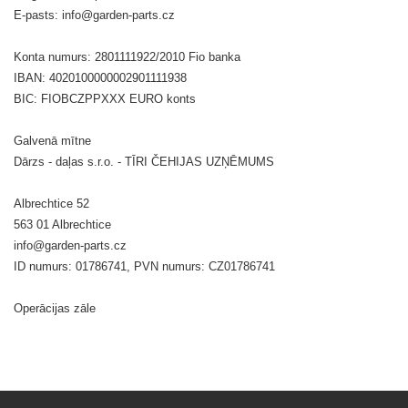
E-pasts: info@garden-parts.cz
Konta numurs: 2801111922/2010 Fio banka
IBAN: 4020100000002901111938
BIC: FIOBCZPPXXX EURO konts
Galvenā mītne
Dārzs - daļas s.r.o. - TĪRI ČEHIJAS UZŅĒMUMS
Albrechtice 52
563 01 Albrechtice
info@garden-parts.cz
ID numurs: 01786741, PVN numurs: CZ01786741
Operācijas zāle