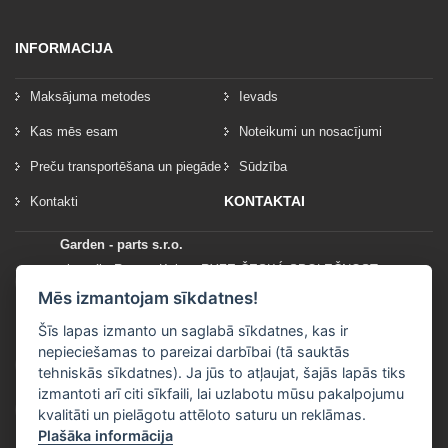
INFORMACIJA
Maksājuma metodes
Ievads
Kas mēs esam
Noteikumi un nosacījumi
Preču transportēšana un piegāde
Sūdzība
KONTAKTAI
Kontakti
Garden - parts s.r.o.
vlastník: Roman Kylar - RYZE ČESKÁ SPOLEČNOST
Mladějov na Moravě 153
Mēs izmantojam sīkdatnes!
56935 Mladějov na Moravě
Šīs lapas izmanto un saglabā sīkdatnes, kas ir
nepieciešamas to pareizai darbībai (tā sauktās
+420 777 96 96 03
tehniskās sīkdatnes). Ja jūs to atļaujat, šajās lapās tiks
izmantoti arī citi sīkfaili, lai uzlabotu mūsu pakalpojumu
info@garden-parts.cz
kvalitāti un pielāgotu attēloto saturu un reklāmas.
Plašāka informācija