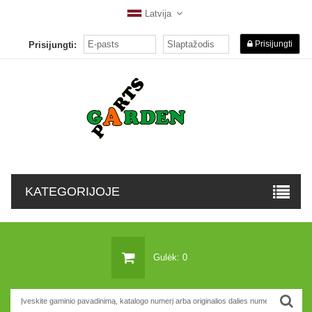
Latvija
Prisijungti
Prisijungti:
KATEGORIJOJE
Gulėk: 0