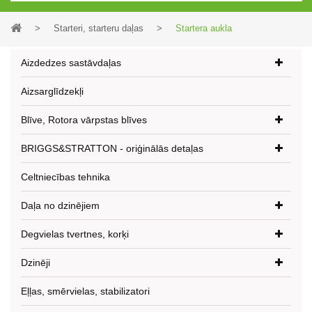
>
Starteri, starteru daļas
>
Startera aukla
Aizdedzes sastāvdaļas
Aizsarglīdzekļi
Blīve, Rotora vārpstas blīves
BRIGGS&STRATTON - oriģinālās detaļas
Celtniecības tehnika
Daļa no dzinējiem
Degvielas tvertnes, korķi
Dzinēji
Eļļas, smērvielas, stabilizatori