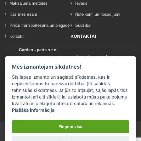
Maksājuma metodes
Ievads
Kas mēs esam
Noteikumi un nosacījumi
Preču transportēšana un piegāde
Sūdzība
KONTAKTAI
Kontakti
Garden - parts s.r.o.
vlastník: Roman Kylar - RYZE ČESKÁ SPOLEČNOST
Mladějov na Moravě 153
Mēs izmantojam sīkdatnes!
56935 Mladějov na Moravě
Šīs lapas izmanto un saglabā sīkdatnes, kas ir
nepieciešamas to pareizai darbībai (tā sauktās
+420 777 96 96 03
tehniskās sīkdatnes). Ja jūs to atļaujat, šajās lapās tiks
izmantoti arī citi sīkfaili, lai uzlabotu mūsu pakalpojumu
info@garden-parts.cz
kvalitāti un pielāgotu attēloto saturu un reklāmas.
Plašāka informācija
Pieņem visu