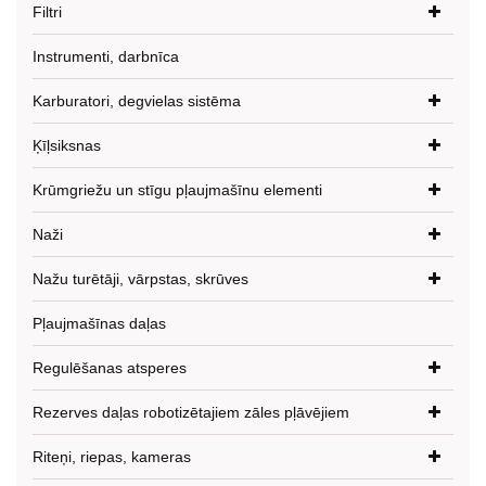
Filtri
Instrumenti, darbnīca
Karburatori, degvielas sistēma
Ķīļsiksnas
Krūmgriežu un stīgu pļaujmašīnu elementi
Naži
Nažu turētāji, vārpstas, skrūves
Pļaujmašīnas daļas
Regulēšanas atsperes
Rezerves daļas robotizētajiem zāles pļāvējiem
Riteņi, riepas, kameras