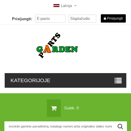
Latvija
Prisijungti
Prisijungti:
KATEGORIJOJE
Gulėk: 0