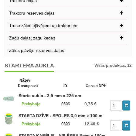
Traktoru daļas
Traktoru rezerves daļas
Trose zāles pļāvējiem un traktoriem
Zāģu daļas, zāģu ķēdes
Zāles pļāvēju rezerves daļas
STARTERA AUKLA
Visas produktas:
12
Název
Dostupnost
ID
Cena s DPH
Starta aukla - 3,5 mm x 225 cm
0,75 €
Prekyboje
0395
STARTA DZĪVE - SPOLES 3,0 mm x 100 m
12,40 €
Prekyboje
0393
STARTA KABĒLIS - APLĒSE 5,0mm x 100m