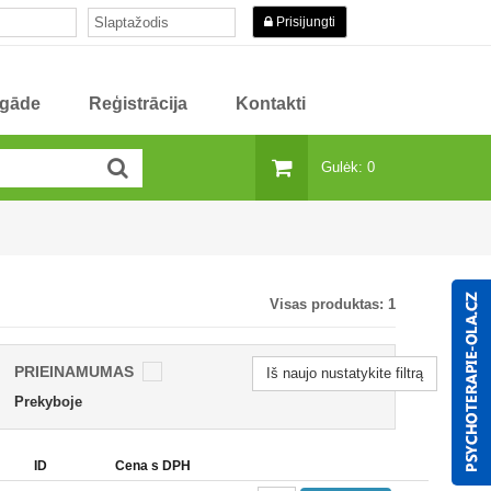
Prisijungti
egāde
Reģistrācija
Kontakti
Gulėk: 0
Visas produktas:
1
PRIEINAMUMAS
Iš naujo nustatykite filtrą
Prekyboje
ID
Cena s DPH