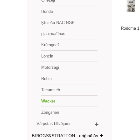
Griezēji
Honda
Ķīniešu NAC NGP
Rodoma 1 
pļaujmašīnas
Krūmgrieži
Loncin
Motorzāģi
Robin
Tecumseh
Wacker
Zongshen
Vārpstas blīvējums
BRIGGS&STRATTON - oriģinālās