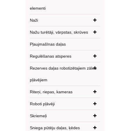
elementi
Naži
Nažu turētāji, vārpstas, skrūves
Pļaujmašīnas daļas
Regulēšanas atsperes
Rezerves daļas robotizētajiem zāles
pļāvējiem
Riteņi, riepas, kameras
Roboti pļāvēji
Skriemeļi
Sniega pūtēju daļas, ķēdes