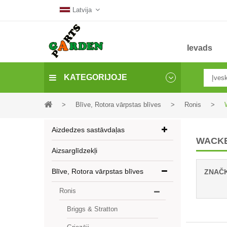
Latvija
Ievads
KATEGORIJOJE
>
Blīve, Rotora vārpstas blīves
>
Ronis
>
Aizdedzes sastāvdaļas
WACK
Aizsarglīdzekļi
Blīve, Rotora vārpstas blīves
ZNAČ
Ronis
Briggs & Stratton