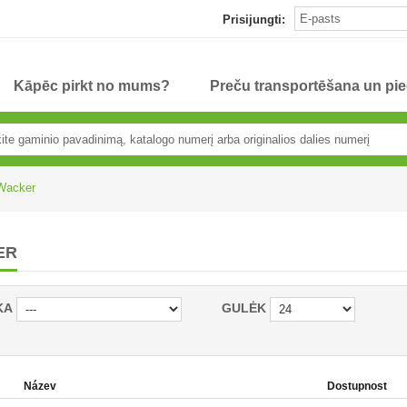
Prisijungti:
Kāpēc pirkt no mums?
Preču transportēšana un pi
Wacker
ER
KA
GULĖK
Název
Dostupnost