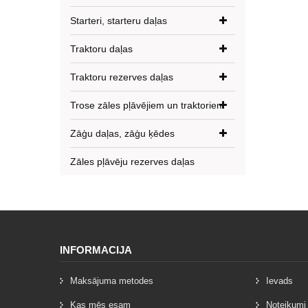
Starteri, starteru daļas
Traktoru daļas
Traktoru rezerves daļas
Trose zāles pļāvējiem un traktoriem
Zāģu daļas, zāģu ķēdes
Zāles pļāvēju rezerves daļas
INFORMACIJA
Maksājuma metodes
Ievads
Kas mēs esam
Noteikumi