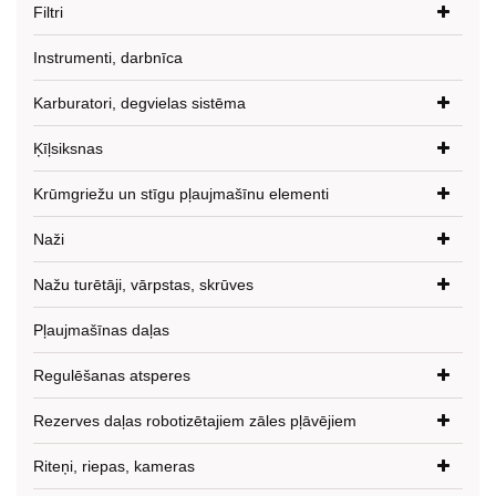
Filtri
Instrumenti, darbnīca
Karburatori, degvielas sistēma
Ķīļsiksnas
Krūmgriežu un stīgu pļaujmašīnu elementi
Naži
Nažu turētāji, vārpstas, skrūves
Pļaujmašīnas daļas
Regulēšanas atsperes
Rezerves daļas robotizētajiem zāles pļāvējiem
Riteņi, riepas, kameras