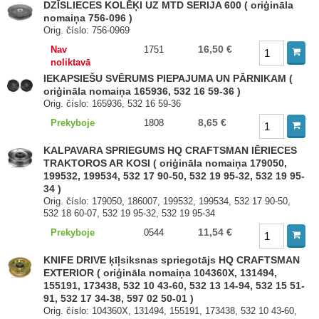
DZĪSLIECES KOLĒĶI UZ MTD SERIJA 600 ( oriģināla
nomaiņa 756-096 )
Orig. číslo: 756-0969
16,50 €
Nav
1751
noliktavā
IEKAPSIEŠU SVĒRUMS PIEPAJUMA UN PĀRNIKAM (
oriģināla nomaiņa 165936, 532 16 59-36 )
Orig. číslo: 165936, 532 16 59-36
8,65 €
Prekyboje
1808
KALPAVARA SPRIEGUMS HQ CRAFTSMAN IĒRIECES
TRAKTOROS AR KOSI ( oriģināla nomaiņa 179050,
199532, 199534, 532 17 90-50, 532 19 95-32, 532 19 95-
34 )
Orig. číslo: 179050, 186007, 199532, 199534, 532 17 90-50,
532 18 60-07, 532 19 95-32, 532 19 95-34
11,54 €
Prekyboje
0544
KNIFE DRIVE ķīļsiksnas spriegotājs HQ CRAFTSMAN
EXTERIOR ( oriģināla nomaiņa 104360X, 131494,
155191, 173438, 532 10 43-60, 532 13 14-94, 532 15 51-
91, 532 17 34-38, 597 02 50-01 )
Orig. číslo: 104360X, 131494, 155191, 173438, 532 10 43-60,