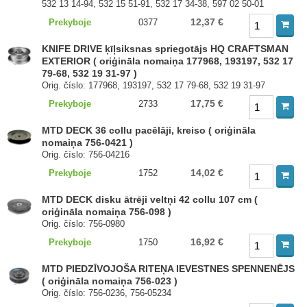
532 13 14-94, 532 15 51-91, 532 17 34-38, 597 02 50-01
12,37 €
Prekyboje
0377
KNIFE DRIVE ķīļsiksnas spriegotājs HQ CRAFTSMAN
EXTERIOR ( oriģināla nomaiņa 177968, 193197, 532 17
79-68, 532 19 31-97 )
Orig. číslo: 177968, 193197, 532 17 79-68, 532 19 31-97
17,75 €
Prekyboje
2733
MTD DECK 36 collu pacēlāji, kreiso ( oriģināla
nomaiņa 756-0421 )
Orig. číslo: 756-04216
14,02 €
Prekyboje
1752
MTD DECK disku ātrēji veltņi 42 collu 107 cm (
oriģināla nomaiņa 756-098 )
Orig. číslo: 756-0980
16,92 €
Prekyboje
1750
MTD PIEDZĪVOJOŠA RITEŅA IEVESTNES SPENNENĒJS
( oriģināla nomaiņa 756-023 )
Orig. číslo: 756-0236, 756-05234