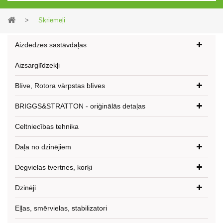
>
Skriemeļi
Aizdedzes sastāvdaļas
Aizsarglīdzekļi
Blīve, Rotora vārpstas blīves
BRIGGS&STRATTON - oriģinālās detaļas
Celtniecības tehnika
Daļa no dzinējiem
Degvielas tvertnes, korķi
Dzinēji
Eļļas, smērvielas, stabilizatori