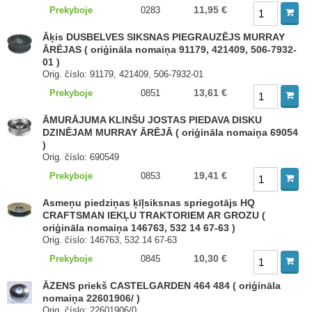
11,95 €
Prekyboje
0283
Āķis DUSBELVES SIKSNAS PIEGRAUZĒJS MURRAY
ĀRĒJAS ( oriģināla nomaiņa 91179, 421409, 506-7932-
01 )
Orig. číslo: 91179, 421409, 506-7932-01
13,61 €
Prekyboje
0851
ĀMURĀJUMA KLINŠU JOSTAS PIEDAVA DISKU
DZINĒJAM MURRAY ĀRĒJĀ ( oriģināla nomaiņa 69054
)
Orig. číslo: 690549
19,41 €
Prekyboje
0853
Asmeņu piedziņas ķīļsiksnas spriegotājs HQ
CRAFTSMAN IEKĻU TRAKTORIEM AR GROZU (
oriģināla nomaiņa 146763, 532 14 67-63 )
Orig. číslo: 146763, 532 14 67-63
10,30 €
Prekyboje
0845
ĀZENS priekš CASTELGARDEN 464 484 ( oriģināla
nomaiņa 22601906/ )
Orig. číslo: 22601906/0