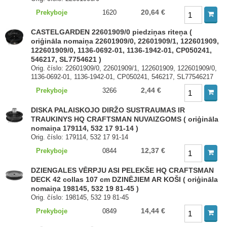
20,64 €
Prekyboje
1620
CASTELGARDEN 22601909/0 piedziņas riteņa (
oriģināla nomaiņa 22601909/0, 22601909/1, 122601909,
122601909/0, 1136-0692-01, 1136-1942-01, CP050241,
546217, SL7754621 )
Orig. číslo: 22601909/0, 22601909/1, 122601909, 122601909/0,
1136-0692-01, 1136-1942-01, CP050241, 546217, SL77546217
2,44 €
Prekyboje
3266
DISKA PALAISKOJO DIRŽO SUSTRAUMAS IR
TRAUKINYS HQ CRAFTSMAN NUVAIZGOMS ( oriģināla
nomaiņa 179114, 532 17 91-14 )
Orig. číslo: 179114, 532 17 91-14
12,37 €
Prekyboje
0844
DZIENGALES VĒRPJU ASI PELEKŠE HQ CRAFTSMAN
DECK 42 collas 107 cm DZINĒJIEM AR KOŠI ( oriģināla
nomaiņa 198145, 532 19 81-45 )
Orig. číslo: 198145, 532 19 81-45
14,44 €
Prekyboje
0849