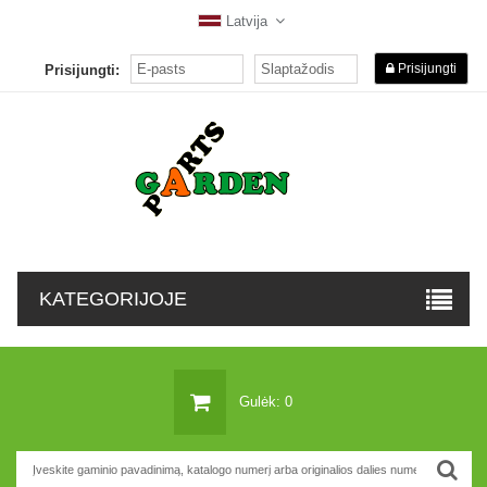
Latvija
Prisijungti
Prisijungti:
KATEGORIJOJE
Gulėk: 0