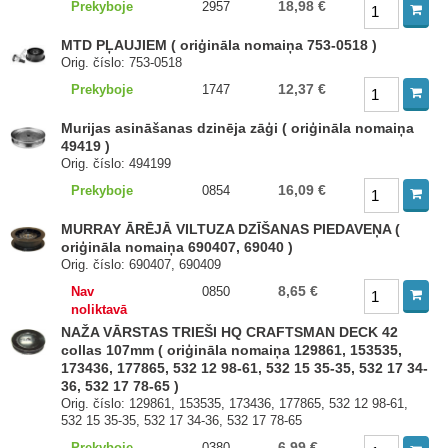
18,98 €
Prekyboje
2957
MTD PĻAUJIEM ( oriģināla nomaiņa 753-0518 )
Orig. číslo: 753-0518
12,37 €
Prekyboje
1747
Murijas asināšanas dzinēja zāģi ( oriģināla nomaiņa
49419 )
Orig. číslo: 494199
16,09 €
Prekyboje
0854
MURRAY ĀRĒJĀ VILTUZA DZĪŠANAS PIEDAVEŅA (
oriģināla nomaiņa 690407, 69040 )
Orig. číslo: 690407, 690409
8,65 €
Nav
0850
noliktavā
NAŽA VĀRSTAS TRIEŠI HQ CRAFTSMAN DECK 42
collas 107mm ( oriģināla nomaiņa 129861, 153535,
173436, 177865, 532 12 98-61, 532 15 35-35, 532 17 34-
36, 532 17 78-65 )
Orig. číslo: 129861, 153535, 173436, 177865, 532 12 98-61,
532 15 35-35, 532 17 34-36, 532 17 78-65
6,99 €
Prekyboje
0380