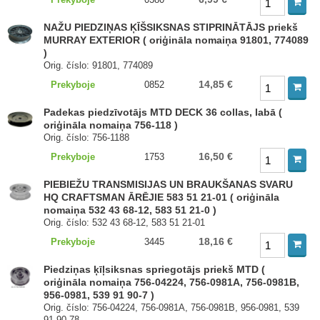
NAŽU PIEDZIŅAS ĶĪŠSIKSNAS STIPRINĀTĀJS priekš
MURRAY EXTERIOR ( oriģināla nomaiņa 91801, 774089
)
Orig. číslo: 91801, 774089
14,85 €
Prekyboje
0852
Padekas piedzīvotājs MTD DECK 36 collas, labā (
oriģināla nomaiņa 756-118 )
Orig. číslo: 756-1188
16,50 €
Prekyboje
1753
PIEBIEŽU TRANSMISIJAS UN BRAUKŠANAS SVARU
HQ CRAFTSMAN ĀRĒJIE 583 51 21-01 ( oriģināla
nomaiņa 532 43 68-12, 583 51 21-0 )
Orig. číslo: 532 43 68-12, 583 51 21-01
18,16 €
Prekyboje
3445
Piedziņas ķīļsiksnas spriegotājs priekš MTD (
oriģināla nomaiņa 756-04224, 756-0981A, 756-0981B,
956-0981, 539 91 90-7 )
Orig. číslo: 756-04224, 756-0981A, 756-0981B, 956-0981, 539
91 90-78