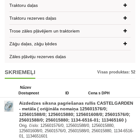
Traktoru daļas
Traktoru rezerves daļas
Trose zāles pļāvējiem un traktoriem
Zāģu daļas, zāģu ķēdes
Zāles pļāvēju rezerves daļas
SKRIEMEĻI
Visas produktas:
52
Název
Dostupnost
ID
Cena s DPH
Aizdedzes siksna pagriešanas rullis CASTELGARDEN
- metāla ( oriģināla nomaiņa 125601576/0;
125601588/0; 1256015880; 125601608/0; 25601576/0;
25601588/0; 256015880; 1134-6516-01; 113465160 )
Orig. číslo: 125601576/0, 125601588/0, 1256015880,
125601608/0, 25601576/0, 25601588/0, 256015880, 1134-6516-
01, 1134651601