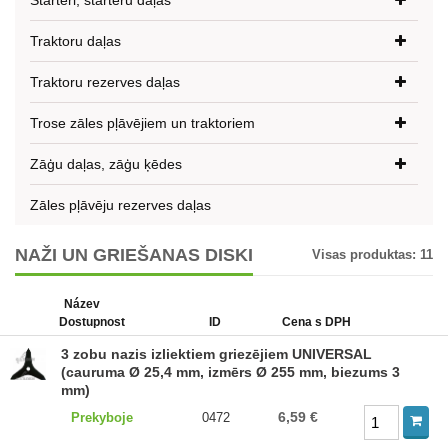
Starteri, starteru daļas
Traktoru daļas
Traktoru rezerves daļas
Trose zāles pļāvējiem un traktoriem
Zāģu daļas, zāģu ķēdes
Zāles pļāvēju rezerves daļas
NAŽI UN GRIEŠANAS DISKI
Visas produktas:
11
Název
Dostupnost
ID
Cena s DPH
3 zobu nazis izliektiem griezējiem UNIVERSAL
(cauruma Ø 25,4 mm, izmērs Ø 255 mm, biezums 3
mm)
6,59 €
Prekyboje
0472