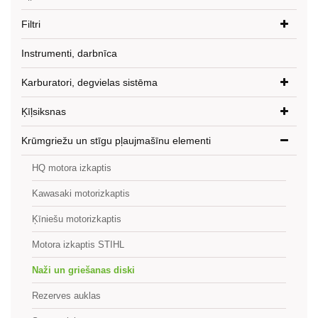
Filtri
Instrumenti, darbnīca
Karburatori, degvielas sistēma
Ķīļsiksnas
Krūmgriežu un stīgu pļaujmašīnu elementi
HQ motora izkaptis
Kawasaki motorizkaptis
Ķīniešu motorizkaptis
Motora izkaptis STIHL
Naži un griešanas diski
Rezerves auklas