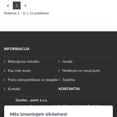
1
Rodoma 1 - 11 z 11 produktas
INFORMACIJA
Maksājuma metodes
Ievads
Kas mēs esam
Noteikumi un nosacījumi
Preču transportēšana un piegāde
Sūdzība
KONTAKTAI
Kontakti
Garden - parts s.r.o.
vlastník: Roman Kylar - RYZE ČESKÁ SPOLEČNOST
Mladějov na Moravě 153
Mēs izmantojam sīkdatnes!