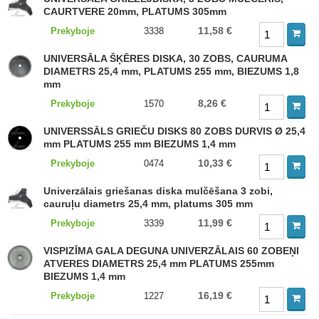
CAURTVERE 20mm, PLATUMS 305mm
11,58 €
Prekyboje
3338
UNIVERSĀLA ŠĶĒRES DISKA, 30 ZOBS, CAURUMA
DIAMETRS 25,4 mm, PLATUMS 255 mm, BIEZUMS 1,8
mm
8,26 €
Prekyboje
1570
UNIVERSSĀLS GRIEČU DISKS 80 ZOBS DURVIS Ø 25,4
mm PLATUMS 255 mm BIEZUMS 1,4 mm
10,33 €
Prekyboje
0474
Univerzālais griešanas diska mulčēšana 3 zobi,
cauruļu diametrs 25,4 mm, platums 305 mm
11,99 €
Prekyboje
3339
VISPIZĪMA GALA DEGUNA UNIVERZĀLAIS 60 ZOBEŅI
ATVERES DIAMETRS 25,4 mm PLATUMS 255mm
BIEZUMS 1,4 mm
16,19 €
Prekyboje
1227