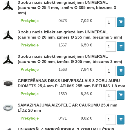
3 zobu nazis izliektiem griezējiem UNIVERSAL
(cauruma Ø 25,4 mm, izmērs Ø 305 mm, biezums 3
mm)
7,02 €
Prekyboje
0473
3 zobu nazis izliektiem griezējiem UNIVERSAL
(caurums Ø 20 mm, izmērs Ø 255 mm, biezums 3 mm)
6,59 €
Prekyboje
1567
3 zobu nazis izliektiem griezējiem UNIVERSAL
(caurums Ø 20 mm, izmērs Ø 305 mm, biezums 3 mm)
7,84 €
Prekyboje
1568
GRIEZĒŠANAS DISKS UNIVERSĀLAIS 8 ZOBU AURU
DIOMETS 25,4 mm PLATUMS 255 mm BIEZUMS 1,8 mm
8,26 €
Prekyboje
1569
SAMAZINĀJUMA AIZSPĒLE AR CAURUMU 25,4 mm
LĪDZ 20 mm
0,82 €
Prekyboje
0471
UNIVERSĀLA GRIEZĒJDISKA, 3 ZOBU MULČERIS,