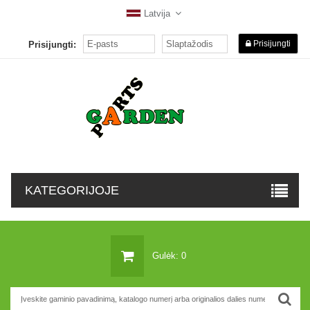
Latvija
Prisijungti
Prisijungti:
KATEGORIJOJE
Gulėk: 0