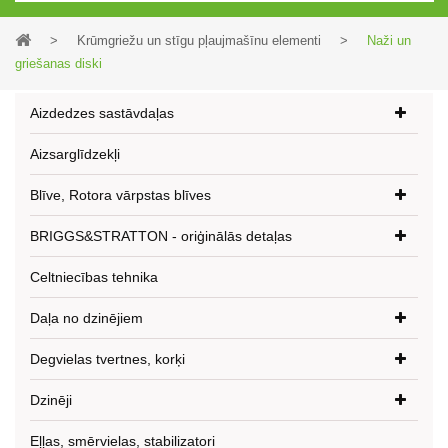
>
Krūmgriežu un stīgu pļaujmašīnu elementi
>
Naži un
griešanas diski
Aizdedzes sastāvdaļas
Aizsarglīdzekļi
Blīve, Rotora vārpstas blīves
BRIGGS&STRATTON - oriģinālās detaļas
Celtniecības tehnika
Daļa no dzinējiem
Degvielas tvertnes, korķi
Dzinēji
Eļļas, smērvielas, stabilizatori