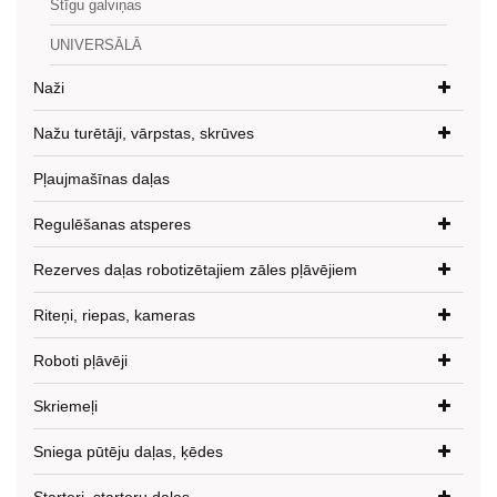
Stīgu galviņas
UNIVERSĀLĀ
Naži
Nažu turētāji, vārpstas, skrūves
Pļaujmašīnas daļas
Regulēšanas atsperes
Rezerves daļas robotizētajiem zāles pļāvējiem
Riteņi, riepas, kameras
Roboti pļāvēji
Skriemeļi
Sniega pūtēju daļas, ķēdes