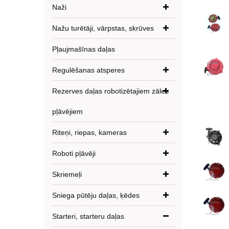
Naži
Nažu turētāji, vārpstas, skrūves
Pļaujmašīnas daļas
Regulēšanas atsperes
Rezerves daļas robotizētajiem zāles
pļāvējiem
Riteņi, riepas, kameras
Roboti pļāvēji
Skriemeļi
Sniega pūtēju daļas, ķēdes
Starteri, starteru daļas