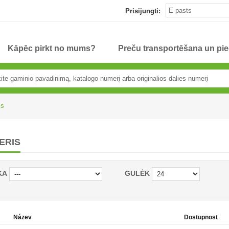
Prisijungti:
Kāpēc pirkt no mums?
Preču transportēšana un pi
is
ERIS
KA
GULĖK
Název
Dostupnost