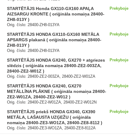
STARTĒTĀJS Honda GX110-GX160 APAĻA
Prekyboje
AIZSARGU KRONTE ( oriģināla nomaiņa 28400-
ZH8-013Y )
Orig. číslo: 28400-ZH8-013YA
STARTĒTĀJS HONDA GX110-GX160 METĀLA
Prekyboje
APSARGS plakanā ( oriģināla nomaiņa 28400-
ZH8-013Y )
Orig. číslo: 28400-ZH8-013YA
STARTĒTĀJS HONDA GX240, GX270 + atgriezes
Prekyboje
slēdzis ( oriģināla nomaiņa 28400-ZE2-003ZA,
28400-ZE2-W01Z )
Orig. číslo: 28400-ZE2-003ZA, 28400-ZE2-W01ZA
STARTĒTĀJS HONDA GX240, GX270
Prekyboje
METĀLLĪNA PLĀKNE ( oriģināla nomaiņa 28400-
ZE2-W01ZA, 28400-ZE2-W012 )
Orig. číslo: 28400-ZE2-W01ZA, 28400-ZE2-W012N
STARTĒTĀJS priekš HONDA GX340, GX390
Prekyboje
METĀLA, LAŠAUSTA UZĢEŽU ( oriģināla
nomaiņa 28400-ZE3-WO1ZA, 28400-ZE8-8112 )
Orig. číslo: 28400-ZE3-WO1ZA, 28400-ZE8-8112A