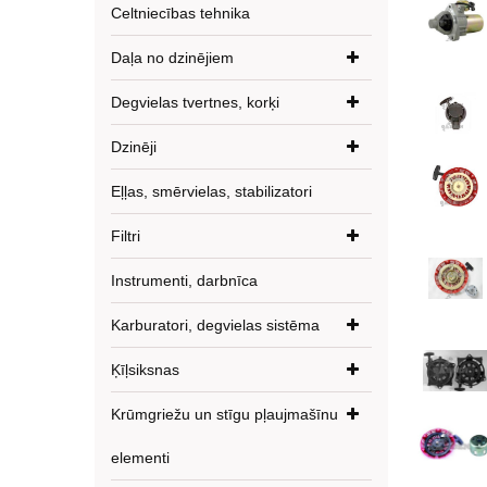
Celtniecības tehnika
Daļa no dzinējiem
Degvielas tvertnes, korķi
Dzinēji
Eļļas, smērvielas, stabilizatori
Filtri
Instrumenti, darbnīca
Karburatori, degvielas sistēma
Ķīļsiksnas
Krūmgriežu un stīgu pļaujmašīnu
elementi