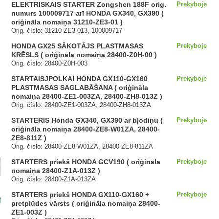
ELEKTRISKAIS STARTER Zongshen 188F orig.
Prekyboje
numurs 100009717 arī HONDA GX340, GX390 (
oriģināla nomaiņa 31210-ZE3-01 )
Orig. číslo: 31210-ZE3-013, 100009717
HONDA GX25 SĀKOTĀJS PLASTMASAS
Prekyboje
KRĒSLS ( oriģināla nomaiņa 28400-Z0H-00 )
Orig. číslo: 28400-Z0H-003
STARTAISJPOLKAI HONDA GX110-GX160
Prekyboje
PLASTMASAS SAGLABĀŠANA ( oriģināla
nomaiņa 28400-ZE1-003ZA, 28400-ZH8-013Z )
Orig. číslo: 28400-ZE1-003ZA, 28400-ZH8-013ZA
STARTERIS Honda GX340, GX390 ar bļodiņu (
Prekyboje
oriģināla nomaiņa 28400-ZE8-W01ZA, 28400-
ZE8-811Z )
Orig. číslo: 28400-ZE8-W01ZA, 28400-ZE8-811ZA
STARTERS priekš HONDA GCV190 ( oriģināla
Prekyboje
nomaiņa 28400-Z1A-013Z )
Orig. číslo: 28400-Z1A-013ZA
STARTERS priekš HONDA GX110-GX160 +
Prekyboje
pretplūdes vārsts ( oriģināla nomaiņa 28400-
ZE1-003Z )