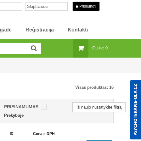
Prisijungti
egāde
Reģistrācija
Kontakti
Gulėk: 0
Visas produktas:
16
PRIEINAMUMAS
Iš naujo nustatykite filtrą
Prekyboje
ID
Cena s DPH