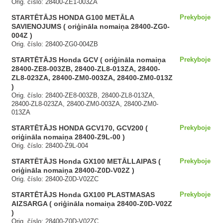
Orig. číslo: 28400-ZE1-003ZA
STARTĒTĀJS HONDA G100 METĀLA
Prekyboje
SAVIENOJUMS ( oriģināla nomaiņa 28400-ZG0-
004Z )
Orig. číslo: 28400-ZG0-004ZB
STARTĒTĀJS Honda GCV ( oriģināla nomaiņa
Prekyboje
28400-ZE8-003ZB, 28400-ZL8-013ZA, 28400-
ZL8-023ZA, 28400-ZM0-003ZA, 28400-ZM0-013Z
)
Orig. číslo: 28400-ZE8-003ZB, 28400-ZL8-013ZA,
28400-ZL8-023ZA, 28400-ZM0-003ZA, 28400-ZM0-
013ZA
STARTĒTĀJS HONDA GCV170, GCV200 (
Prekyboje
oriģināla nomaiņa 28400-Z9L-00 )
Orig. číslo: 28400-Z9L-004
STARTĒTĀJS Honda GX100 METĀLLAIPAS (
Prekyboje
oriģināla nomaiņa 28400-Z0D-V02Z )
Orig. číslo: 28400-Z0D-V02ZC
STARTĒTĀJS Honda GX100 PLASTMASAS
Prekyboje
AIZSARGA ( oriģināla nomaiņa 28400-Z0D-V02Z
)
Orig. číslo: 28400-Z0D-V02ZC