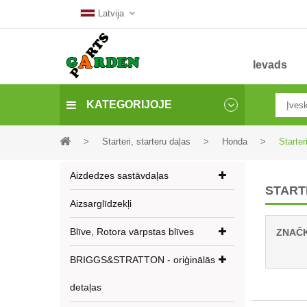
Latvija
Ievads
KATEGORIJOJE
>
Starteri, starteru daļas
>
Honda
>
Starter
Aizdedzes sastāvdaļas
START
Aizsarglīdzekļi
Blīve, Rotora vārpstas blīves
ZNAČ
BRIGGS&STRATTON - oriģinālās
detaļas