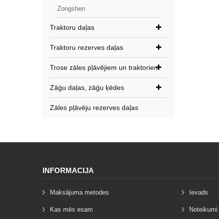
Zongshen
Traktoru daļas
Traktoru rezerves daļas
Trose zāles pļāvējiem un traktoriem
Zāģu daļas, zāģu ķēdes
Zāles pļāvēju rezerves daļas
INFORMACIJA
Maksājuma metodes
Ievads
Kas mēs esam
Noteikumi