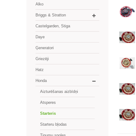
Alko
Briggs & Stratton
Castelgarden, Stiga
Daye
Ģeneratori
Griezēji
Hatz
Honda
Aizturēšanas aizbīdņi
Atsperes
Starteris
Starteru bļodas
Tinumu spoles