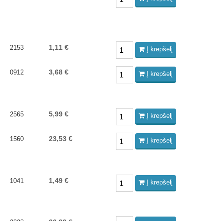
1,11 €
2153
Į krepšelį
3,68 €
0912
Į krepšelį
5,99 €
2565
Į krepšelį
23,53 €
1560
Į krepšelį
1,49 €
1041
Į krepšelį