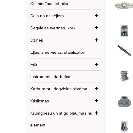
Celtniecības tehnika
Daļa no dzinējiem
Degvielas tvertnes, korķi
Dzinēji
Eļļas, smērvielas, stabilizatori
Filtri
Instrumenti, darbnīca
Karburatori, degvielas sistēma
Ķīļsiksnas
Krūmgriežu un stīgu pļaujmašīnu
elementi