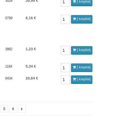
30,99 €
3028
Į krepšelį
6,16 €
0799
Į krepšelį
1,23 €
3982
Į krepšelį
5,34 €
1184
Į krepšelį
20,64 €
0434
Į krepšelį
5
6