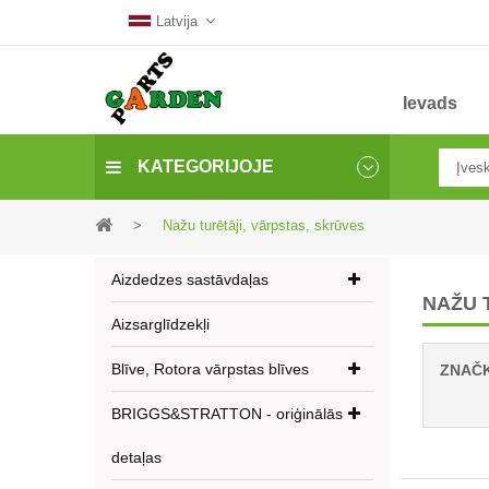
Latvija
Ievads
KATEGORIJOJE
>
Nažu turētāji, vārpstas, skrūves
Aizdedzes sastāvdaļas
NAŽU 
Aizsarglīdzekļi
Blīve, Rotora vārpstas blīves
ZNAČ
BRIGGS&STRATTON - oriģinālās
detaļas