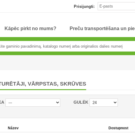
Prisijungti:
Kāpēc pirkt no mums?
Preču transportēšana un pi
TURĒTĀJI, VĀRPSTAS, SKRŪVES
KA
GULĖK
Název
Dostupnost