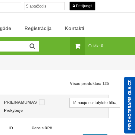
Prisijungti
egāde
Reģistrācija
Kontakti
Gulėk: 0
Visas produktas:
125
PRIEINAMUMAS
Iš naujo nustatykite filtrą
Prekyboje
ID
Cena s DPH