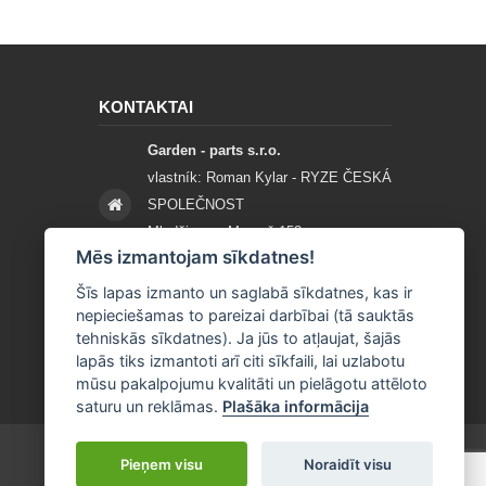
KONTAKTAI
Garden - parts s.r.o.
vlastník: Roman Kylar - RYZE ČESKÁ
SPOLEČNOST
Mladějov na Moravě 153
Mēs izmantojam sīkdatnes!
56935 Mladějov na Moravě
Šīs lapas izmanto un saglabā sīkdatnes, kas ir
+420 777 96 96 03
nepieciešamas to pareizai darbībai (tā sauktās
tehniskās sīkdatnes). Ja jūs to atļaujat, šajās
info@garden-parts.cz
lapās tiks izmantoti arī citi sīkfaili, lai uzlabotu
mūsu pakalpojumu kvalitāti un pielāgotu attēloto
saturu un reklāmas.
Plašāka informācija
Pieņem visu
Noraidīt visu