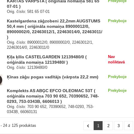
KĀRTAS VĀRPSTA ( oriģināla nomaiņa 581 65
Prekyboje
07-01 )
Orig. číslo: 581 65 07-01
Kastelgardena zāģzobeni 22,2mm AUGSTUMS
Prekyboje
50,4 mm ( oriģināla nomaiņa 89000012/0,
89000002/0, 22463012/1, 22463014/0, 22463011/
)
Orig. číslo: 89000012/0, 89000002/0, 22463012/1,
22463014/0, 22463011/0
Ķīļa ķīlis CASTELGARDEN 12139480/0 (
Nav
oriģināla nomaiņa 12139480/ )
noliktavā
Orig. číslo: 12139480/0
Ķīnas zāģu pogas vadītājs (vārpsta 22,2 mm)
Prekyboje
Komplekts AS ABĢC EFCO OLEOMAC 53T (
Prekyboje
oriģināla nomaiņa 703 90 652, 70390652, 748-
0293, 753-0343B, 6606013 )
Orig. číslo: 703 90 652, 70390652, 748-0293, 753-
0343B, 66060131
- 24 z 125 produktas
1
2
3
4