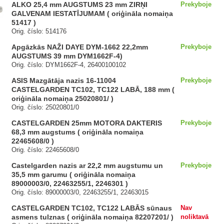
ALKO 25,4 mm AUGSTUMS 23 mm ZIRŅI
Prekyboje
GALVENAM IESTATĪJUMAM ( oriģināla nomaiņa
51417 )
Orig. číslo: 514176
Apgāzkās NAŽI DAYE DYM-1662 22,2mm
Prekyboje
AUGSTUMS 39 mm DYM1662F-4)
Orig. číslo: DYM1662F-4, 26400100102
ASIS Mazgātāja nazis 16-11004
Prekyboje
CASTELGARDEN TC102, TC122 LABĀ, 188 mm (
oriģināla nomaiņa 25020801/ )
Orig. číslo: 25020801/0
CASTELGARDEN 25mm MOTORA DAKTERIS
Prekyboje
68,3 mm augstums ( oriģināla nomaiņa
22465608/0 )
Orig. číslo: 22465608/0
Castelgarden nazis ar 22,2 mm augstumu un
Prekyboje
35,5 mm garumu ( oriģināla nomaiņa
89000003/0, 22463255/1, 2246301 )
Orig. číslo: 89000003/0, 22463255/1, 22463015
CASTELGARDEN TC102, TC122 LABĀS sūnaus
Nav
asmens tulznas ( oriģināla nomaiņa 82207201/ )
noliktavā