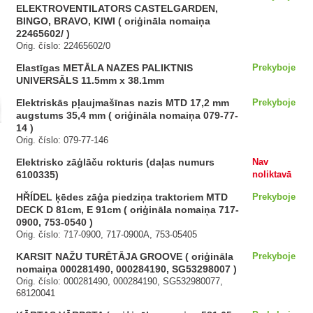
ELEKTROVENTILATORS CASTELGARDEN,
BINGO, BRAVO, KIWI ( oriģināla nomaiņa
22465602/ )
Orig. číslo: 22465602/0
Elastīgas METĀLA NAZES PALIKTNIS
Prekyboje
UNIVERSĀLS 11.5mm x 38.1mm
Elektriskās pļaujmašīnas nazis MTD 17,2 mm
Prekyboje
augstums 35,4 mm ( oriģināla nomaiņa 079-77-
14 )
Orig. číslo: 079-77-146
Elektrisko zāģlāču rokturis (daļas numurs
Nav
6100335)
noliktavā
HŘÍDEL ķēdes zāģa piedziņa traktoriem MTD
Prekyboje
DECK D 81cm, E 91cm ( oriģināla nomaiņa 717-
0900, 753-0540 )
Orig. číslo: 717-0900, 717-0900A, 753-05405
KARSIT NAŽU TURĒTĀJA GROOVE ( oriģināla
Prekyboje
nomaiņa 000281490, 000284190, SG53298007 )
Orig. číslo: 000281490, 000284190, SG532980077,
68120041