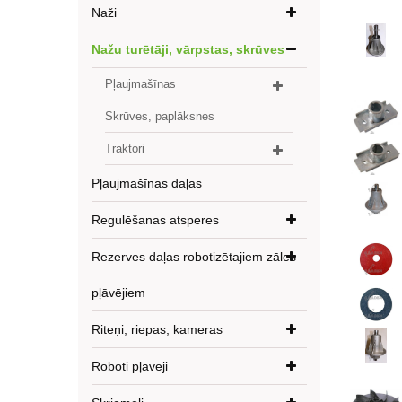
Naži
Nažu turētāji, vārpstas, skrūves
Pļaujmašīnas
Skrūves, paplāksnes
Traktori
Pļaujmašīnas daļas
Regulēšanas atsperes
Rezerves daļas robotizētajiem zāles
pļāvējiem
Riteņi, riepas, kameras
Roboti pļāvēji