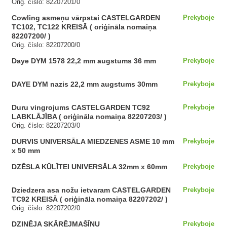
Orig. číslo: 82207201/0
Cowling asmeņu vārpstai CASTELGARDEN
Prekyboje
TC102, TC122 KREISĀ ( oriģināla nomaiņa
82207200/ )
Orig. číslo: 82207200/0
Daye DYM 1578 22,2 mm augstums 36 mm
Prekyboje
DAYE DYM nazis 22,2 mm augstums 30mm
Prekyboje
Duru vingrojums CASTELGARDEN TC92
Prekyboje
LABKLĀJĪBA ( oriģināla nomaiņa 82207203/ )
Orig. číslo: 82207203/0
DURVIS UNIVERSĀLA MIEDZENES ASME 10 mm
Prekyboje
x 50 mm
DZĒSLA KŪLĪTEI UNIVERSĀLA 32mm x 60mm
Prekyboje
Dziedzera asa nožu ietvaram CASTELGARDEN
Prekyboje
TC92 KREISĀ ( oriģināla nomaiņa 82207202/ )
Orig. číslo: 82207202/0
DZINĒJA SKĀRĒJMAŠĪNU
Prekyboje