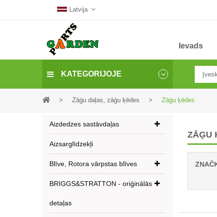
Latvija
Ievads
KATEGORIJOJE
>
Zāģu daļas, zāģu ķēdes
>
Zāģu ķēdes
Aizdedzes sastāvdaļas
ZĀĢU 
Aizsarglīdzekļi
Blīve, Rotora vārpstas blīves
ZNAČ
BRIGGS&STRATTON - oriģinālās
detaļas