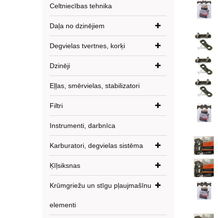
Celtniecības tehnika
Daļa no dzinējiem
Degvielas tvertnes, korķi
Dzinēji
Eļļas, smērvielas, stabilizatori
Filtri
Instrumenti, darbnīca
Karburatori, degvielas sistēma
Ķīļsiksnas
Krūmgriežu un stīgu pļaujmašīnu
elementi