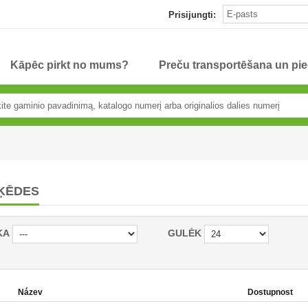
Prisijungti:
Kāpēc pirkt no mums?
Preču transportēšana un pi
ĶĒDES
KA
GULĖK
Název
Dostupnost