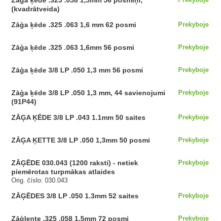
Zāģa ķēde .325 .058 1,5mm 56 posmiņi,
(kvadrātveida)
Zāģa ķēde .325 .063 1,6 mm 62 posmi
Prekyboje
Zāģa ķēde .325 .063 1,6mm 56 posmi
Prekyboje
Zāģa ķēde 3/8 LP .050 1,3 mm 56 posmi
Prekyboje
Zāģa ķēde 3/8 LP .050 1,3 mm, 44 savienojumi
Prekyboje
(91P44)
ZĀĢA ĶĒDE ​​3/8 LP .043 1.1mm 50 saites
Prekyboje
ZĀĢA ĶETTE 3/8 LP .050 1,3mm 50 posmi
Prekyboje
ZĀĢĒDE 030.043 (1200 raksti) - netiek
Prekyboje
piemērotas turpmākas atlaides
Orig. číslo: 030.043
ZĀĢĒDES 3/8 LP .050 1.3mm 52 saites
Prekyboje
Zāģlente .325 .058 1,5mm 72 posmi
Prekyboje