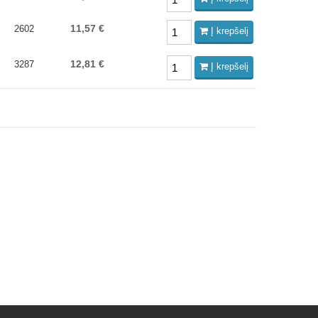
11,57 €
2602
Į krepšelį
12,81 €
3287
Į krepšelį