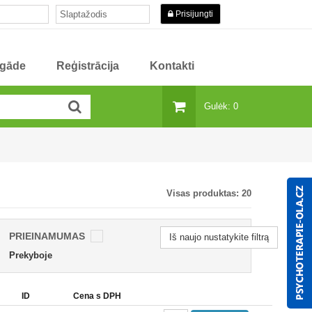
Prisijungti
egāde
Reģistrācija
Kontakti
Gulėk: 0
Visas produktas:
20
PRIEINAMUMAS
Iš naujo nustatykite filtrą
Prekyboje
ID
Cena s DPH