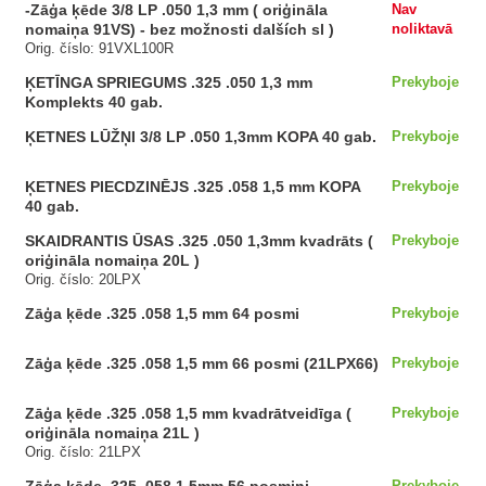
-Zāģa ķēde 3/8 LP .050 1,3 mm ( oriģināla
Nav
nomaiņa 91VS) - bez možnosti dalších sl )
noliktavā
Orig. číslo: 91VXL100R
ĶETĪNGA SPRIEGUMS .325 .050 1,3 mm
Prekyboje
Komplekts 40 gab.
ĶETNES LŪŽŅI 3/8 LP .050 1,3mm KOPA 40 gab.
Prekyboje
ĶETNES PIECDZINĒJS .325 .058 1,5 mm KOPA
Prekyboje
40 gab.
SKAIDRANTIS ŪSAS .325 .050 1,3mm kvadrāts (
Prekyboje
oriģināla nomaiņa 20L )
Orig. číslo: 20LPX
Zāģa ķēde .325 .058 1,5 mm 64 posmi
Prekyboje
Zāģa ķēde .325 .058 1,5 mm 66 posmi (21LPX66)
Prekyboje
Zāģa ķēde .325 .058 1,5 mm kvadrātveidīga (
Prekyboje
oriģināla nomaiņa 21L )
Orig. číslo: 21LPX
Prekyboje