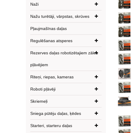
Naži
Nažu turētāji, vārpstas, skrūves
Pļaujmašīnas daļas
Regulēšanas atsperes
Rezerves daļas robotizētajiem zāles
pļāvējiem
Riteņi, riepas, kameras
Roboti pļāvēji
Skriemeļi
Sniega pūtēju daļas, ķēdes
Starteri, starteru daļas