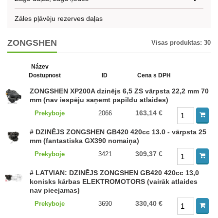
Zāles pļāvēju rezerves daļas
ZONGSHEN
Visas produktas:
30
Název
Dostupnost
ID
Cena s DPH
ZONGSHEN XP200A dzinējs 6,5 ZS vārpsta 22,2 mm 70
mm (nav iespēju saņemt papildu atlaides)
163,14 €
Prekyboje
2066
# DZINĒJS ZONGSHEN GB420 420cc 13.0 - vārpsta 25
mm (fantastiska GX390 nomaiņa)
309,37 €
Prekyboje
3421
# LATVIAN: DZINĒJS ZONGSHEN GB420 420cc 13,0
konisks kārbas ELEKTROMOTORS (vairāk atlaides
nav pieejamas)
330,40 €
Prekyboje
3690