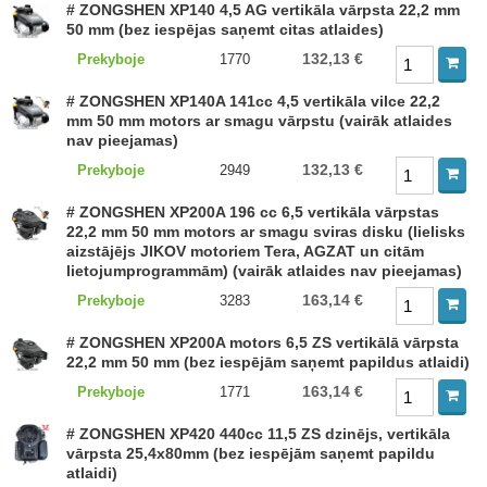
# ZONGSHEN XP140 4,5 AG vertikāla vārpsta 22,2 mm
50 mm (bez iespējas saņemt citas atlaides)
132,13 €
Prekyboje
1770
# ZONGSHEN XP140A 141cc 4,5 vertikāla vilce 22,2
mm 50 mm motors ar smagu vārpstu (vairāk atlaides
nav pieejamas)
132,13 €
Prekyboje
2949
# ZONGSHEN XP200A 196 cc 6,5 vertikāla vārpstas
22,2 mm 50 mm motors ar smagu sviras disku (lielisks
aizstājējs JIKOV motoriem Tera, AGZAT un citām
lietojumprogrammām) (vairāk atlaides nav pieejamas)
163,14 €
Prekyboje
3283
# ZONGSHEN XP200A motors 6,5 ZS vertikālā vārpsta
22,2 mm 50 mm (bez iespējām saņemt papildus atlaidi)
163,14 €
Prekyboje
1771
# ZONGSHEN XP420 440cc 11,5 ZS dzinējs, vertikāla
vārpsta 25,4x80mm (bez iespējām saņemt papildu
atlaidi)