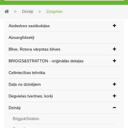
>
Dzinēji
>
Zongshen
Aizdedzes sastāvdaļas
Aizsarglīdzekļi
Blīve, Rotora vārpstas blīves
BRIGGS&STRATTON - oriģinālās detaļas
Celtniecības tehnika
Daļa no dzinējiem
Degvielas tvertnes, korķi
Dzinēji
Briggs&Stratton