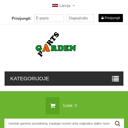
Latvija
Prisijungti
Prisijungti:
KATEGORIJOJE
Gulėk: 0