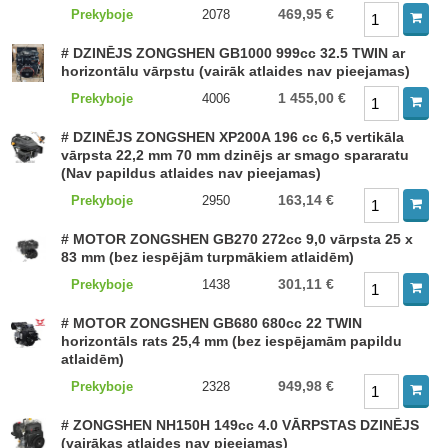
469,95 €
Prekyboje
2078
# DZINĒJS ZONGSHEN GB1000 999cc 32.5 TWIN ar
horizontālu vārpstu (vairāk atlaides nav pieejamas)
1 455,00 €
Prekyboje
4006
# DZINĒJS ZONGSHEN XP200A 196 cc 6,5 vertikāla
vārpsta 22,2 mm 70 mm dzinējs ar smago spararatu
(Nav papildus atlaides nav pieejamas)
163,14 €
Prekyboje
2950
# MOTOR ZONGSHEN GB270 272cc 9,0 vārpsta 25 x
83 mm (bez iespējām turpmākiem atlaidēm)
301,11 €
Prekyboje
1438
# MOTOR ZONGSHEN GB680 680cc 22 TWIN
horizontāls rats 25,4 mm (bez iespējamām papildu
atlaidēm)
949,98 €
Prekyboje
2328
# ZONGSHEN NH150H 149cc 4.0 VĀRPSTAS DZINĒJS
(vairākas atlaides nav pieejamas)