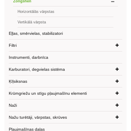
Zongshen
Horizontālās vārpstas
Vertikālā vārpsta
Eļļas, smērvielas, stabilizatori
Filtri
Instrumenti, darbnīca
Karburatori, degvielas sistēma
Ķīļsiksnas
Krūmgriežu un stīgu pļaujmašīnu elementi
Naži
Nažu turētāji, vārpstas, skrūves
Pļaujmašīnas daļas