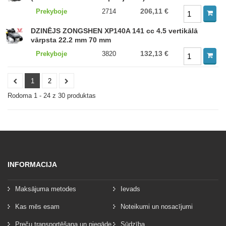
206,11 €
Prekyboje
2714
DZINĒJS ZONGSHEN XP140A 141 cc 4.5 vertikālā
vārpsta 22.2 mm 70 mm
132,13 €
Prekyboje
3820
1
2
Rodoma 1 - 24 z 30 produktas
INFORMACIJA
Maksājuma metodes
Ievads
Kas mēs esam
Noteikumi un nosacījumi
Preču transportēšana un piegāde
Sūdzība