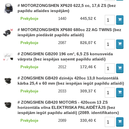
# MOTORZONGSHEN XP620 622,5 cc, 17,6 ZS (bez
papildu atlaides iespējām)
445,52 €
Prekyboje
1440
# MOTORZONGSHEN XP680 680cc 22 AG TWINS (bez
iespējām piedāvāt papildu atlaidi)
826,07 €
Prekyboje
2087
# ZONGSHEN GB200 196 cm³, 6,5 ZS konusveida
vārpsta (bez iespējas saņemt papildu atlaidi)
172,46 €
Prekyboje
2012
# ZONGSHEN GB420 dzinējs 420cc 13,0 horizontālā
kārba 25,4 x 60 mm (bez iespējas iegūt papildu atlaidi)
309,37 €
Prekyboje
2033
# ZONGSHEN GB420 MOTORS - 420ccm 13 ZS
horizontāla vilna ELEKTRISKA PALAIDĒTĀJS (bez
iespējām iegūt papildu atlaidi) (2089. identifikators)
330,40 €
Prekyboje
2089