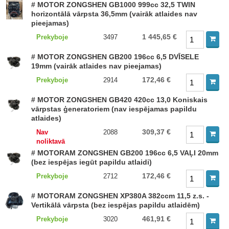
# MOTOR ZONGSHEN GB1000 999cc 32,5 TWIN
horizontālā vārpsta 36,5mm (vairāk atlaides nav
pieejamas)
1 445,65 €
Prekyboje
3497
# MOTOR ZONGSHEN GB200 196cc 6,5 DVĪSELE
19mm (vairāk atlaides nav pieejamas)
172,46 €
Prekyboje
2914
# MOTOR ZONGSHEN GB420 420cc 13,0 Koniskais
vārpstas ģeneratoriem (nav iespējamas papildu
atlaides)
309,37 €
Nav
2088
noliktavā
# MOTORAM ZONGSHEN GB200 196cc 6,5 VAĻI 20mm
(bez iespējas iegūt papildu atlaidi)
172,46 €
Prekyboje
2712
# MOTORAM ZONGSHEN XP380A 382ccm 11,5 z.s. -
Vertikālā vārpsta (bez iespējas papildu atlaidēm)
461,91 €
Prekyboje
3020