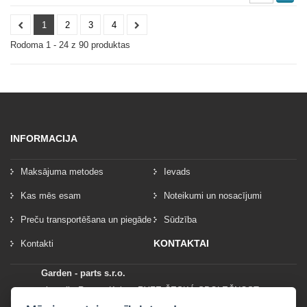
1
2
3
4
Rodoma 1 - 24 z 90 produktas
INFORMACIJA
Maksājuma metodes
Ievads
Kas mēs esam
Noteikumi un nosacījumi
Preču transportēšana un piegāde
Sūdzība
KONTAKTAI
Kontakti
Garden - parts s.r.o.
vlastník: Roman Kylar - RYZE ČESKÁ SPOLEČNOST