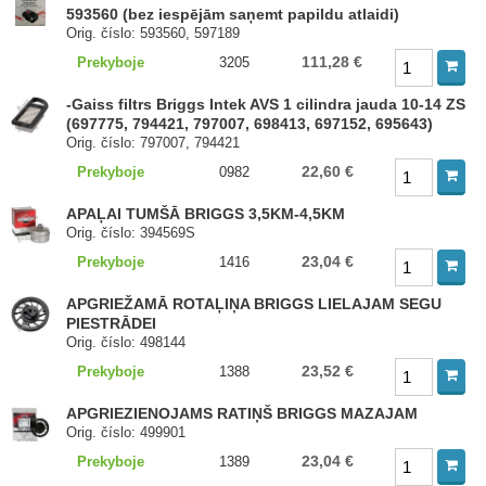
593560 (bez iespējām saņemt papildu atlaidi)
Orig. číslo: 593560, 597189
111,28 €
Prekyboje
3205
-Gaiss filtrs Briggs Intek AVS 1 cilindra jauda 10-14 ZS
(697775, 794421, 797007, 698413, 697152, 695643)
Orig. číslo: 797007, 794421
22,60 €
Prekyboje
0982
APAĻAI TUMŠĀ BRIGGS 3,5KM-4,5KM
Orig. číslo: 394569S
23,04 €
Prekyboje
1416
APGRIEŽAMĀ ROTAĻIŅA BRIGGS LIELAJAM SEGU
PIESTRĀDEI
Orig. číslo: 498144
23,52 €
Prekyboje
1388
APGRIEZIENOJAMS RATIŅŠ BRIGGS MAZAJAM
Orig. číslo: 499901
23,04 €
Prekyboje
1389