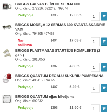
BRIGGS GALVAS BLĪVENE SERIJA 600
Orig. číslo: 272916, 692249, 799874
12,03 €
Prekyboje
1395
BRIGGS MODEĻA 12 SERIJAS 600 KVANTA SKAIDRIE
VADI
Orig. číslo: 794305 497465
17,09 €
Nav
1404
noliktavā
BRIGGS PLASTMASAS STARTĒJS KOMPLEKTS (2
gab.)
Orig. číslo: 281505S
4,80 €
Prekyboje
1387
BRIGGS QUANTUM DEGALU SŪKURIU PUMPĒŠANA
Orig. číslo: 496115, 694395
5,29 €
Prekyboje
1407
BRIGGS QUANTUM eļļas blīvējums
Orig. číslo: 692232
11,50 €
Prekyboje
1396