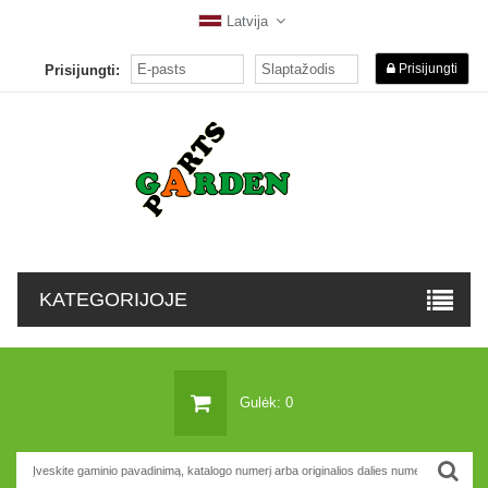
Latvija
Prisijungti
Prisijungti:
KATEGORIJOJE
Gulėk: 0