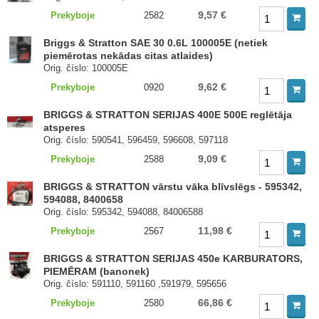
9,57 €
Prekyboje
2582
Briggs & Stratton SAE 30 0.6L 100005E (netiek
piemērotas nekādas citas atlaides)
Orig. číslo: 100005E
9,62 €
Prekyboje
0920
BRIGGS & STRATTON SERIJAS 400E 500E reglētāja
atsperes
Orig. číslo: 590541, 596459, 596608, 597118
9,09 €
Prekyboje
2588
BRIGGS & STRATTON vārstu vāka blīvslēgs - 595342,
594088, 8400658
Orig. číslo: 595342, 594088, 84006588
11,98 €
Prekyboje
2567
BRIGGS & STRATTON SERIJAS 450e KARBURATORS,
PIEMĒRAM (banonek)
Orig. číslo: 591110, 591160 ,591979, 595656
66,86 €
Prekyboje
2580