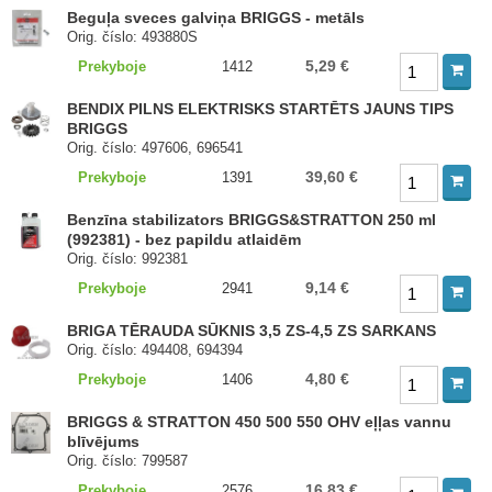
Beguļa sveces galviņa BRIGGS - metāls
Orig. číslo: 493880S
5,29 €
Prekyboje
1412
BENDIX PILNS ELEKTRISKS STARTĒTS JAUNS TIPS
BRIGGS
Orig. číslo: 497606, 696541
39,60 €
Prekyboje
1391
Benzīna stabilizators BRIGGS&STRATTON 250 ml
(992381) - bez papildu atlaidēm
Orig. číslo: 992381
9,14 €
Prekyboje
2941
BRIGA TĒRAUDA SŪKNIS 3,5 ZS-4,5 ZS SARKANS
Orig. číslo: 494408, 694394
4,80 €
Prekyboje
1406
BRIGGS & STRATTON 450 500 550 OHV eļļas vannu
blīvējums
Orig. číslo: 799587
16,83 €
Prekyboje
2576