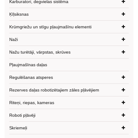
Karburatori, degvielas sistēma
Ķīļsiksnas
Krūmgriežu un stīgu pļaujmašīnu elementi
Naži
Nažu turētāji, vārpstas, skrūves
Pļaujmašīnas daļas
Regulēšanas atsperes
Rezerves daļas robotizētajiem zāles pļāvējiem
Riteņi, riepas, kameras
Roboti pļāvēji
Skriemeļi