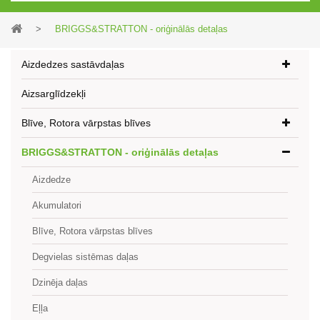
>
BRIGGS&STRATTON - oriģinālās detaļas
Aizdedzes sastāvdaļas
Aizsarglīdzekļi
Blīve, Rotora vārpstas blīves
BRIGGS&STRATTON - oriģinālās detaļas
Aizdedze
Akumulatori
Blīve, Rotora vārpstas blīves
Degvielas sistēmas daļas
Dzinēja daļas
Eļļa