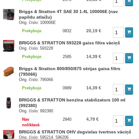
Briggs & Stratton 4T SAE 30 1.4L 100006E (nav
papildu atlaižu)
Orig. číslo: 100006E
20,19 €
Prekyboje
0832
BRIGGS & STRATTON 593228 gaiss filtra vāciņš
Orig. číslo: 593228
14,39 €
Prekyboje
2585
Briggs & Stratton 800/850/875 sērijas gaisa filtrs
(795066)
Orig. číslo: 795066
14,39 €
Prekyboje
0989
BRIGGS & STRATTON benzīna stabilizators 100 ml
(992380)
Orig. číslo: 992380
4,79 €
Nav
2940
noliktavā
BRIGGS & STRATTON OHV degvielas tvertnes vāciņš
Orig. číslo: 595214, 596206