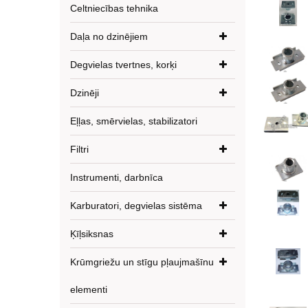
Celtniecības tehnika
Daļa no dzinējiem
Degvielas tvertnes, korķi
Dzinēji
Eļļas, smērvielas, stabilizatori
Filtri
Instrumenti, darbnīca
Karburatori, degvielas sistēma
Ķīļsiksnas
Krūmgriežu un stīgu pļaujmašīnu
elementi