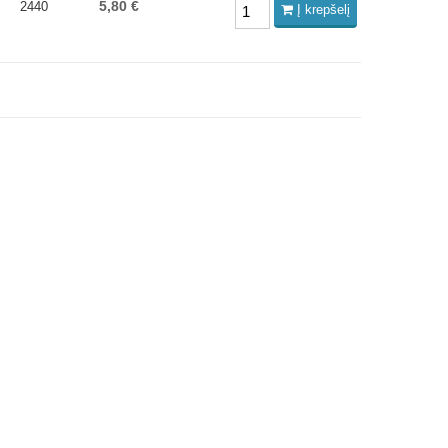
5,80 €
2440
Į krepšelį