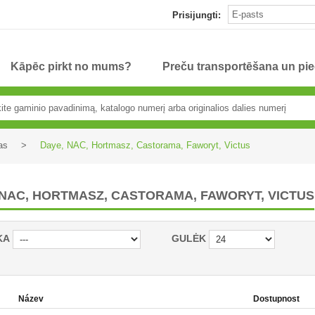
Prisijungti:
Kāpēc pirkt no mums?
Preču transportēšana un pi
as
>
Daye, NAC, Hortmasz, Castorama, Faworyt, Victus
 NAC, HORTMASZ, CASTORAMA, FAWORYT, VICTUS
KA
GULĖK
Název
Dostupnost