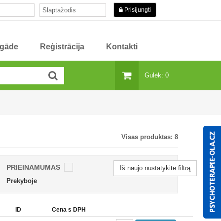
Prisijungti
egāde
Reģistrācija
Kontakti
Gulėk: 0
Visas produktas:
8
PRIEINAMUMAS
Iš naujo nustatykite filtrą
Prekyboje
ID
Cena s DPH