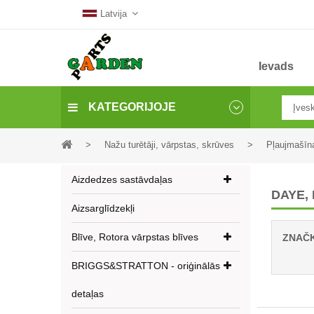
Latvija
Ievads
KATEGORIJOJE
>
Nažu turētāji, vārpstas, skrūves
>
Pļaujmašīn
Aizdedzes sastāvdaļas
DAYE,
Aizsarglīdzekļi
Blīve, Rotora vārpstas blīves
ZNAČ
BRIGGS&STRATTON - oriģinālās
detaļas