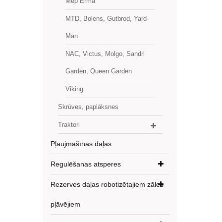
Mep Erma
MTD, Bolens, Gutbrod, Yard-
Man
NAC, Victus, Molgo, Sandri
Garden, Queen Garden
Viking
Skrūves, paplāksnes
Traktori
Pļaujmašīnas daļas
Regulēšanas atsperes
Rezerves daļas robotizētajiem zāles
pļāvējiem