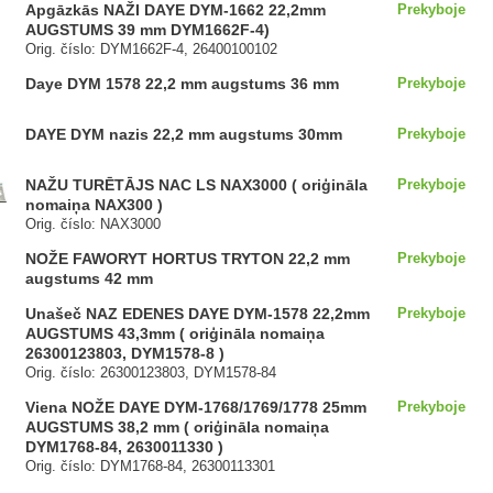
Apgāzkās NAŽI DAYE DYM-1662 22,2mm
Prekyboje
AUGSTUMS 39 mm DYM1662F-4)
Orig. číslo: DYM1662F-4, 26400100102
Daye DYM 1578 22,2 mm augstums 36 mm
Prekyboje
DAYE DYM nazis 22,2 mm augstums 30mm
Prekyboje
NAŽU TURĒTĀJS NAC LS NAX3000 ( oriģināla
Prekyboje
nomaiņa NAX300 )
Orig. číslo: NAX3000
NOŽE FAWORYT HORTUS TRYTON 22,2 mm
Prekyboje
augstums 42 mm
Unašeč NAZ EDENES DAYE DYM-1578 22,2mm
Prekyboje
AUGSTUMS 43,3mm ( oriģināla nomaiņa
26300123803, DYM1578-8 )
Orig. číslo: 26300123803, DYM1578-84
Viena NOŽE DAYE DYM-1768/1769/1778 25mm
Prekyboje
AUGSTUMS 38,2 mm ( oriģināla nomaiņa
DYM1768-84, 2630011330 )
Orig. číslo: DYM1768-84, 26300113301