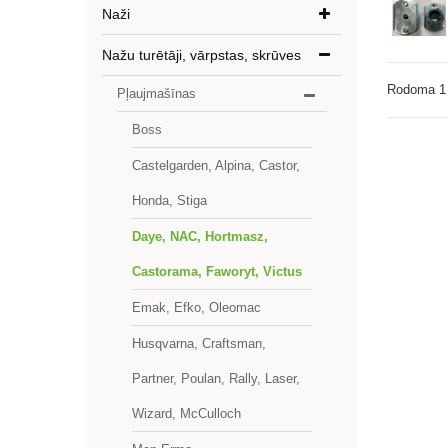
Naži
Nažu turētāji, vārpstas, skrūves
Rodoma 1 
Pļaujmašīnas
Boss
Castelgarden, Alpina, Castor,
Honda, Stiga
Daye, NAC, Hortmasz,
Castorama, Faworyt, Victus
Emak, Efko, Oleomac
Husqvarna, Craftsman,
Partner, Poulan, Rally, Laser,
Wizard, McCulloch