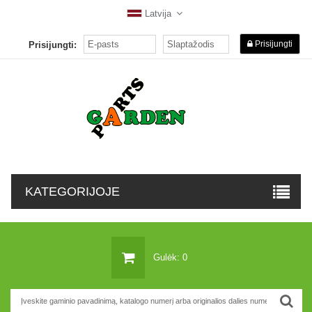
Latvija
Prisijungti
Prisijungti:
KATEGORIJOJE
Gulėk: 0