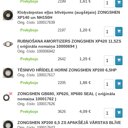
1,61 €
Prekyboje
2199
Kloķvārpstas eļļas blīvējums (augšējais) ZONGSHEN
XP140 un NH150H
Orig. číslo: 100017639
1,20 €
Prekyboje
2197
RUBŅOŠANA AMORTIZERS ZONGSHEN XP420 11,5ZS
( oriģināla nomaiņa 10000694 )
Orig. číslo: 100006942
1,25 €
Prekyboje
2642
TĚSNIVO HŘÍDELE HORNÍ ZONGSHEN XP200 6,5HP
Orig. číslo: 100017617
1,86 €
Prekyboje
2205
ZONGSHEN GB680, XP620, XP680 SEAL ( oriģināla
nomaiņa 10001762 )
Orig. číslo: 100017626
4,09 €
Prekyboje
3626
ZONGSHEN XP200 6,5 ZS APAKŠĒJĀ VĀRSTAS BLĪVE
Orig. číslo: 100017643