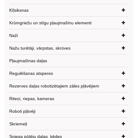
Ķīļsiksnas
Krūmgriežu un stīgu pļaujmašīnu elementi
Naži
Nažu turētāji, vārpstas, skrūves
Pļaujmašīnas daļas
Regulēšanas atsperes
Rezerves daļas robotizētajiem zāles pļāvējiem
Riteņi, riepas, kameras
Roboti pļāvēji
Skriemeļi
Sniega pūtēju daļas, ķēdes