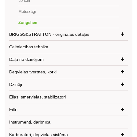
Loncin
Motorzāģi
Zongshen
BRIGGS&STRATTON - oriģinālās detaļas
Celtniecības tehnika
Daļa no dzinējiem
Degvielas tvertnes, korķi
Dzinēji
Eļļas, smērvielas, stabilizatori
Filtri
Instrumenti, darbnīca
Karburatori, degvielas sistēma