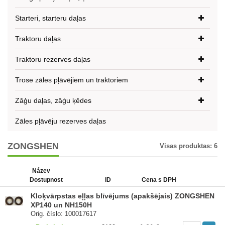
Starteri, starteru daļas
Traktoru daļas
Traktoru rezerves daļas
Trose zāles pļāvējiem un traktoriem
Zāģu daļas, zāģu ķēdes
Zāles pļāvēju rezerves daļas
ZONGSHEN
Visas produktas:
6
Název
Dostupnost
ID
Cena s DPH
Kloķvārpstas eļļas blīvējums (apakšējais) ZONGSHEN
XP140 un NH150H
Orig. číslo: 100017617