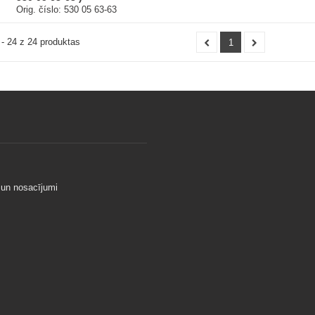
Orig. číslo: 530 05 63-63
- 24 z 24 produktas
1
 un nosacījumi