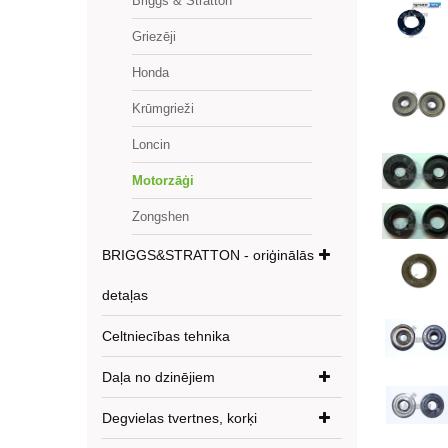
Briggs & Stratton
Griezēji
Honda
Krūmgrieži
Loncin
Motorzāģi
Zongshen
BRIGGS&STRATTON - oriģinālās
detaļas
Celtniecības tehnika
Daļa no dzinējiem
Degvielas tvertnes, korķi