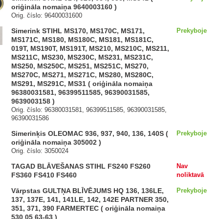
oriģināla nomaiņa 9640003160 )
Orig. číslo: 96400031600
Simerink STIHL MS170, MS170C, MS171,
Prekyboje
MS171C, MS180, MS180C, MS181, MS181C,
019T, MS190T, MS191T, MS210, MS210C, MS211,
MS211C, MS230, MS230C, MS231, MS231C,
MS250, MS250C, MS251, MS251C, MS270,
MS270C, MS271, MS271C, MS280, MS280C,
MS291, MS291C, MS31 ( oriģināla nomaiņa
96380031581, 96399511585, 96390031585,
9639003158 )
Orig. číslo: 96380031581, 96399511585, 96390031585,
96390031586
Simerinķis OLEOMAC 936, 937, 940, 136, 140S (
Prekyboje
oriģināla nomaiņa 305002 )
Orig. číslo: 3050024
TAGAD BLĀVEŠANAS STIHL FS240 FS260
Nav
FS360 FS410 FS460
noliktavā
Vārpstas GULTŅA BLĪVĒJUMS HQ 136, 136LE,
Prekyboje
137, 137E, 141, 141LE, 142, 142E PARTNER 350,
351, 371, 390 FARMERTEC ( oriģināla nomaiņa
530 05 63-63 )