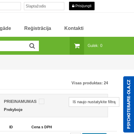
Prisijungti
egāde
Reģistrācija
Kontakti
Gulėk: 0
Visas produktas:
24
PRIEINAMUMAS
Iš naujo nustatykite filtrą
Prekyboje
ID
Cena s DPH