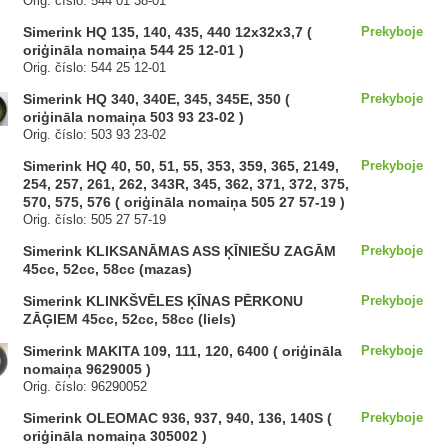
Orig. číslo: 544 01 38-01
Simerink HQ 135, 140, 435, 440 12x32x3,7 (
Prekyboje
oriģināla nomaiņa 544 25 12-01 )
Orig. číslo: 544 25 12-01
Simerink HQ 340, 340E, 345, 345E, 350 (
Prekyboje
oriģināla nomaiņa 503 93 23-02 )
Orig. číslo: 503 93 23-02
Simerink HQ 40, 50, 51, 55, 353, 359, 365, 2149,
Prekyboje
254, 257, 261, 262, 343R, 345, 362, 371, 372, 375,
570, 575, 576 ( oriģināla nomaiņa 505 27 57-19 )
Orig. číslo: 505 27 57-19
Simerink KLIKSANĀMAS ASS ĶĪNIEŠU ZAGĀM
Prekyboje
45cc, 52cc, 58cc (mazas)
Simerink KLINKŠVĒLES ĶĪNAS PĒRKONU
Prekyboje
ZĀĢIEM 45cc, 52cc, 58cc (liels)
Simerink MAKITA 109, 111, 120, 6400 ( oriģināla
Prekyboje
nomaiņa 9629005 )
Orig. číslo: 96290052
Simerink OLEOMAC 936, 937, 940, 136, 140S (
Prekyboje
oriģināla nomaiņa 305002 )