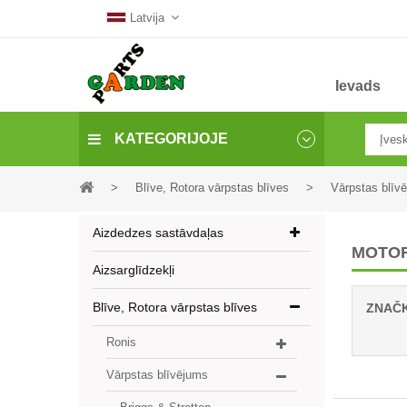
Latvija
Ievads
KATEGORIJOJE
>
Blīve, Rotora vārpstas blīves
>
Vārpstas blīv
Aizdedzes sastāvdaļas
MOTO
Aizsarglīdzekļi
Blīve, Rotora vārpstas blīves
ZNAČ
Ronis
Vārpstas blīvējums