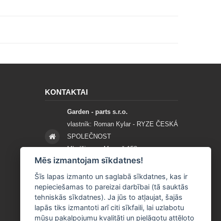
KONTAKTAI
Garden - parts s.r.o.
vlastník: Roman Kylar - RYZE ČESKÁ
SPOLEČNOST
Mladějov na Moravě 153
Mēs izmantojam sīkdatnes!
56935 Mladějov na Moravě
Šīs lapas izmanto un saglabā sīkdatnes, kas ir
+420 777 96 96 03
nepieciešamas to pareizai darbībai (tā sauktās
tehniskās sīkdatnes). Ja jūs to atļaujat, šajās
info@garden-parts.cz
lapās tiks izmantoti arī citi sīkfaili, lai uzlabotu
mūsu pakalpojumu kvalitāti un pielāgotu attēloto