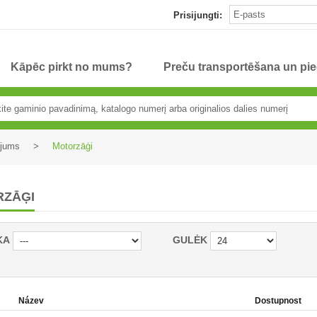
Prisijungti:
Kāpēc pirkt no mums?
Preču transportēšana un pi
ējums
>
Motorzāģi
RZĀĢI
KA
GULĖK
Název
Dostupnost