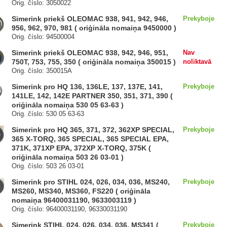
Orig. číslo: 3050022
Simerink priekš OLEOMAC 938, 941, 942, 946,
Prekyboje
956, 962, 970, 981 ( oriģināla nomaiņa 9450000 )
Orig. číslo: 94500004
Simerink priekš OLEOMAC 938, 942, 946, 951,
Nav
750T, 753, 755, 350 ( oriģināla nomaiņa 350015 )
noliktavā
Orig. číslo: 350015A
Simerink pro HQ 136, 136LE, 137, 137E, 141,
Prekyboje
141LE, 142, 142E PARTNER 350, 351, 371, 390 (
oriģināla nomaiņa 530 05 63-63 )
Orig. číslo: 530 05 63-63
Simerink pro HQ 365, 371, 372, 362XP SPECIAL,
Prekyboje
365 X-TORQ, 365 SPECIAL, 365 SPECIAL EPA,
371K, 371XP EPA, 372XP X-TORQ, 375K (
oriģināla nomaiņa 503 26 03-01 )
Orig. číslo: 503 26 03-01
Simerink pro STIHL 024, 026, 034, 036, MS240,
Prekyboje
MS260, MS340, MS360, FS220 ( oriģināla
nomaiņa 96400031190, 9633003119 )
Orig. číslo: 96400031190, 96330031190
Simerink STIHL 024, 026, 034, 036, MS341 (
Prekyboje