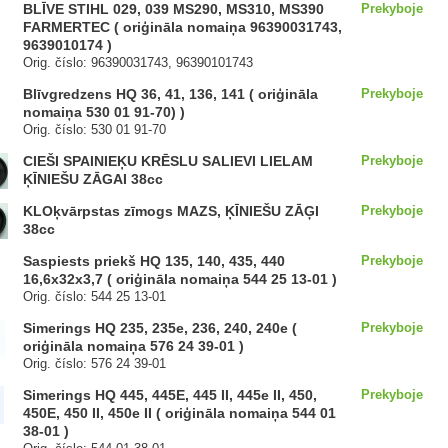
BLĪVE STIHL 029, 039 MS290, MS310, MS390
Prekyboje
FARMERTEC ( oriģināla nomaiņa 96390031743,
9639010174 )
Orig. číslo: 96390031743, 96390101743
Blīvgredzens HQ 36, 41, 136, 141 ( oriģināla
Prekyboje
nomaiņa 530 01 91-70) )
Orig. číslo: 530 01 91-70
CIEŠI SPAINIEĶU KRĒSLU SALIEVI LIELAM
Prekyboje
ĶĪNIEŠU ZĀGAI 38cc
KLOķvārpstas zīmogs MAZS, ĶĪNIEŠU ZĀĢI
Prekyboje
38cc
Saspiests priekš HQ 135, 140, 435, 440
Prekyboje
16,6x32x3,7 ( oriģināla nomaiņa 544 25 13-01 )
Orig. číslo: 544 25 13-01
Simerings HQ 235, 235e, 236, 240, 240e (
Prekyboje
oriģināla nomaiņa 576 24 39-01 )
Orig. číslo: 576 24 39-01
Simerings HQ 445, 445E, 445 II, 445e II, 450,
Prekyboje
450E, 450 II, 450e II ( oriģināla nomaiņa 544 01
38-01 )