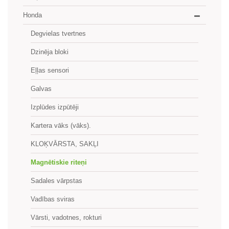
Honda
Degvielas tvertnes
Dzinēja bloki
Eļļas sensori
Galvas
Izplūdes izpūtēji
Kartera vāks (vāks).
KLOĶVĀRSTA, SAKĻI
Magnētiskie riteņi
Sadales vārpstas
Vadības sviras
Vārsti, vadotnes, rokturi