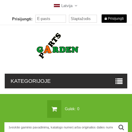
Latvija
Prisijungti
Prisijungti:
KATEGORIJOJE
Gulėk: 0