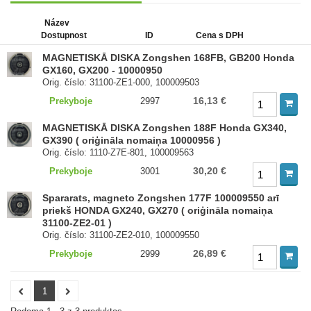
Název
Dostupnost
ID
Cena s DPH
MAGNETISKĀ DISKA Zongshen 168FB, GB200 Honda
GX160, GX200 - 10000950
Orig. číslo: 31100-ZE1-000, 100009503
16,13 €
Prekyboje
2997
MAGNETISKĀ DISKA Zongshen 188F Honda GX340,
GX390 ( oriģināla nomaiņa 10000956 )
Orig. číslo: 1110-Z7E-801, 100009563
30,20 €
Prekyboje
3001
Spararats, magneto Zongshen 177F 100009550 arī
priekš HONDA GX240, GX270 ( oriģināla nomaiņa
31100-ZE2-01 )
Orig. číslo: 31100-ZE2-010, 100009550
26,89 €
Prekyboje
2999
1