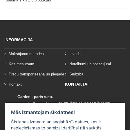
Rodoma 1 - 3 z 3 produktas
INFORMACIJA
Maksājuma metodes
Ievads
Kas mēs esam
Noteikumi un nosacījumi
Preču transportēšana un piegāde
Sūdzība
KONTAKTAI
Kontakti
Garden - parts s.r.o.
vlastník: Roman Kylar - RYZE ČESKÁ SPOLEČNOST
Mladějov na Moravě 153
Mēs izmantojam sīkdatnes!
56935 Mladějov na Moravě
Šīs lapas izmanto un saglabā sīkdatnes, kas ir
nepieciešamas to pareizai darbībai (tā sauktās