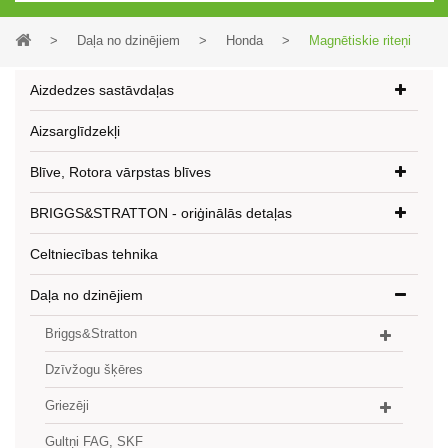
>
Daļa no dzinējiem
>
Honda
>
Magnētiskie riteņi
Aizdedzes sastāvdaļas
Aizsarglīdzekļi
Blīve, Rotora vārpstas blīves
BRIGGS&STRATTON - oriģinālās detaļas
Celtniecības tehnika
Daļa no dzinējiem
Briggs&Stratton
Dzīvžogu šķēres
Griezēji
Gultņi FAG, SKF