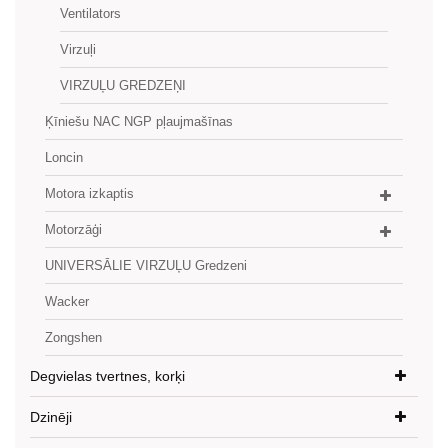
Ventilators
Virzuļi
VIRZUĻU GREDZEŅI
Ķīniešu NAC NGP pļaujmašīnas
Loncin
Motora izkaptis
Motorzāģi
UNIVERSĀLIE VIRZUĻU Gredzeni
Wacker
Zongshen
Degvielas tvertnes, korķi
Dzinēji