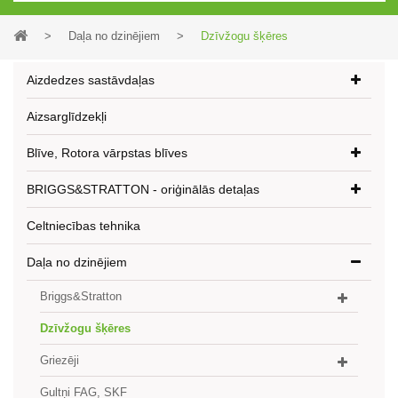
>
Daļa no dzinējiem
>
Dzīvžogu šķēres
Aizdedzes sastāvdaļas
Aizsarglīdzekļi
Blīve, Rotora vārpstas blīves
BRIGGS&STRATTON - oriģinālās detaļas
Celtniecības tehnika
Daļa no dzinējiem
Briggs&Stratton
Dzīvžogu šķēres
Griezēji
Gultņi FAG, SKF