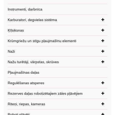
Instrumenti, darbnīca
Karburatori, degvielas sistēma
Ķīļsiksnas
Krūmgriežu un stīgu pļaujmašīnu elementi
Naži
Nažu turētāji, vārpstas, skrūves
Pļaujmašīnas daļas
Regulēšanas atsperes
Rezerves daļas robotizētajiem zāles pļāvējiem
Riteņi, riepas, kameras
Roboti pļāvēji