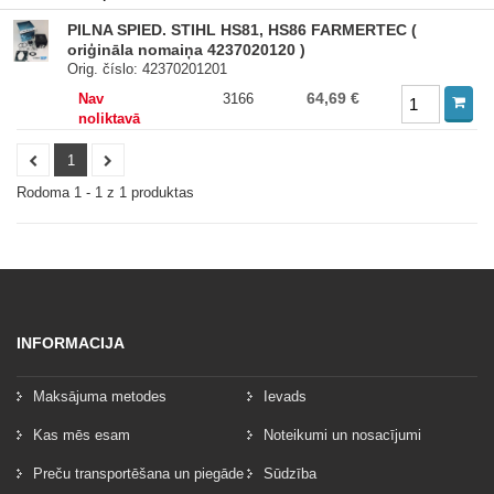
PILNA SPIED. STIHL HS81, HS86 FARMERTEC (
oriģināla nomaiņa 4237020120 )
Orig. číslo: 42370201201
64,69 €
Nav
3166
noliktavā
1
Rodoma 1 - 1 z 1 produktas
INFORMACIJA
Maksājuma metodes
Ievads
Kas mēs esam
Noteikumi un nosacījumi
Preču transportēšana un piegāde
Sūdzība