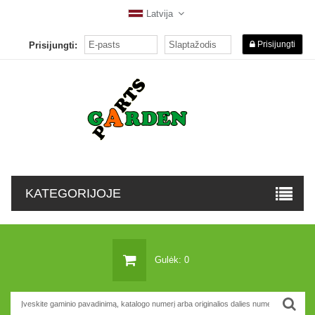
Latvija
Prisijungti
Prisijungti:
KATEGORIJOJE
Gulėk: 0