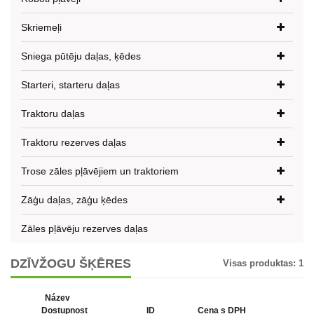
Skriemeļi
Sniega pūtēju daļas, ķēdes
Starteri, starteru daļas
Traktoru daļas
Traktoru rezerves daļas
Trose zāles pļāvējiem un traktoriem
Zāģu daļas, zāģu ķēdes
Zāles pļāvēju rezerves daļas
DZĪVŽOGU ŠĶĒRES
Visas produktas:
1
Název
Dostupnost
ID
Cena s DPH