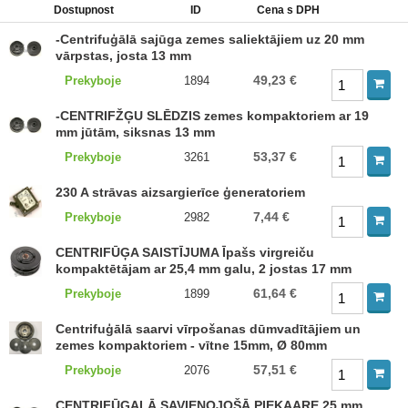
Dostupnost
ID
Cena s DPH
-Centrifuģālā sajūga zemes saliektājiem uz 20 mm
vārpstas, josta 13 mm
49,23 €
Prekyboje
1894
-CENTRIFŽĢU SLĒDZIS zemes kompaktoriem ar 19
mm jūtām, siksnas 13 mm
53,37 €
Prekyboje
3261
230 A strāvas aizsargierīce ģeneratoriem
7,44 €
Prekyboje
2982
CENTRIFŪĢA SAISTĪJUMA Īpašs virgreiču
kompaktētājam ar 25,4 mm galu, 2 jostas 17 mm
61,64 €
Prekyboje
1899
Centrifuģālā saarvi vīrpošanas dūmvadītājiem un
zemes kompaktoriem - vītne 15mm, Ø 80mm
57,51 €
Prekyboje
2076
CENTRIFŪGALĀ SAVIENOJOŠĀ PIEKAARE 25 mm