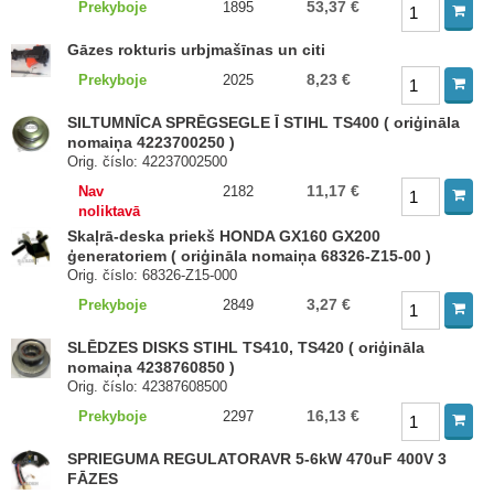
53,37 €
Prekyboje
1895
Gāzes rokturis urbjmašīnas un citi
8,23 €
Prekyboje
2025
SILTUMNĪCA SPRĒGSEGLE Ī STIHL TS400 ( oriģināla
nomaiņa 4223700250 )
Orig. číslo: 42237002500
11,17 €
Nav
2182
noliktavā
Skaļrā-deska priekš HONDA GX160 GX200
ģeneratoriem ( oriģināla nomaiņa 68326-Z15-00 )
Orig. číslo: 68326-Z15-000
3,27 €
Prekyboje
2849
SLĒDZES DISKS STIHL TS410, TS420 ( oriģināla
nomaiņa 4238760850 )
Orig. číslo: 42387608500
16,13 €
Prekyboje
2297
SPRIEGUMA REGULATORAVR 5-6kW 470uF 400V 3
FĀZES