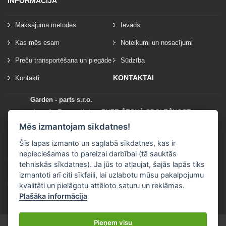
INFORMACIJA
Maksājuma metodes
Ievads
Kas mēs esam
Noteikumi un nosacījumi
Preču transportēšana un piegāde
Sūdzība
KONTAKTAI
Kontakti
Garden - parts s.r.o.
vlastník: Roman Kylar - RYZE ČESKÁ SPOLEČNOST
Mladějov na Moravě 153
Mēs izmantojam sīkdatnes!
56935 Mladějov na Moravě
Šīs lapas izmanto un saglabā sīkdatnes, kas ir
nepieciešamas to pareizai darbībai (tā sauktās
+420 777 96 96 03
tehniskās sīkdatnes). Ja jūs to atļaujat, šajās lapās tiks
izmantoti arī citi sīkfaili, lai uzlabotu mūsu pakalpojumu
info@garden-parts.cz
kvalitāti un pielāgotu attēloto saturu un reklāmas.
Plašāka informācija
Pieņem visu