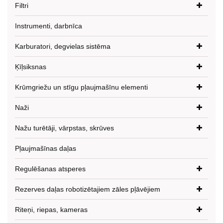
Filtri
Instrumenti, darbnīca
Karburatori, degvielas sistēma
Ķīļsiksnas
Krūmgriežu un stīgu pļaujmašīnu elementi
Naži
Nažu turētāji, vārpstas, skrūves
Pļaujmašīnas daļas
Regulēšanas atsperes
Rezerves daļas robotizētajiem zāles pļāvējiem
Riteņi, riepas, kameras