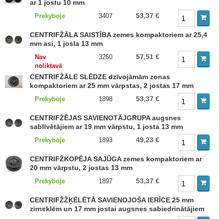
ar 1 jostu 10 mm
53,37 €
Prekyboje
3407
CENTRIFŽĀLA SAISTĪBA zemes kompaktoriem ar 25,4
mm asi, 1 josla 13 mm
57,51 €
Nav
3260
noliktavā
CENTRIFŽĀLE SLĒDZE dzīvojāmām zonas
kompaktoriem ar 25 mm vārpstas, 2 jostas 17 mm
53,37 €
Prekyboje
1898
CENTRIFŽĒJAS SAVIENOTĀJGRUPA augsnes
sablīvētājiem ar 19 mm vārpstu, 1 josta 13 mm
49,23 €
Prekyboje
1893
CENTRIFŽKOPĚJA SAJŪGA zemes kompaktoriem ar
20 mm vārpstu, 2 jostas 13 mm
53,37 €
Prekyboje
1897
CENTRIFŽŽĶĒLĒTĀ SAVIENOJOŠA IERĪCE 25 mm
zirneklēm un 17 mm jostai augsnes sabiedrinātājiem