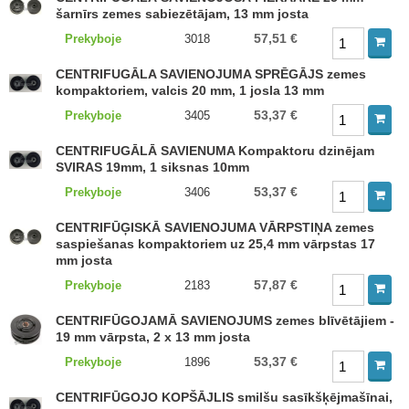
šarnīrs zemes sabiezētājam, 13 mm josta
57,51 €
Prekyboje
3018
CENTRIFUGĀLA SAVIENOJUMA SPRĒGĀJS zemes
kompaktoriem, valcis 20 mm, 1 josla 13 mm
53,37 €
Prekyboje
3405
CENTRIFUGĀLĀ SAVIENUMA Kompaktoru dzinējam
SVIRAS 19mm, 1 siksnas 10mm
53,37 €
Prekyboje
3406
CENTRIFŪĢISKĀ SAVIENOJUMA VĀRPSTIŅA zemes
saspiešanas kompaktoriem uz 25,4 mm vārpstas 17
mm josta
57,87 €
Prekyboje
2183
CENTRIFŪGOJAMĀ SAVIENOJUMS zemes blīvētājiem -
19 mm vārpsta, 2 x 13 mm josta
53,37 €
Prekyboje
1896
CENTRIFŪGOJO KOPŠĀJLIS smilšu sasīkšķējmašīnai,