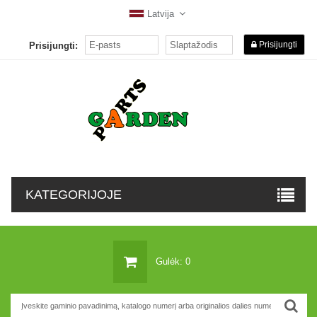
Latvija
Prisijungti
Prisijungti:
KATEGORIJOJE
Gulėk: 0