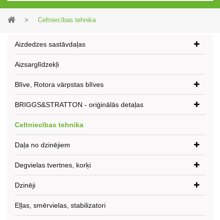
>
Celtniecības tehnika
Aizdedzes sastāvdaļas
Aizsarglīdzekļi
Blīve, Rotora vārpstas blīves
BRIGGS&STRATTON - oriģinālās detaļas
Celtniecības tehnika
Daļa no dzinējiem
Degvielas tvertnes, korķi
Dzinēji
Eļļas, smērvielas, stabilizatori