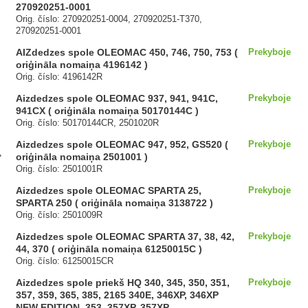
270920251-0001
Orig. číslo: 270920251-0004, 270920251-T370,
270920251-0001
AIZdedzes spole OLEOMAC 450, 746, 750, 753 (
Prekyboje
oriģināla nomaiņa 4196142 )
Orig. číslo: 4196142R
Aizdedzes spole OLEOMAC 937, 941, 941C,
Prekyboje
941CX ( oriģināla nomaiņa 50170144C )
Orig. číslo: 50170144CR, 2501020R
Aizdedzes spole OLEOMAC 947, 952, GS520 (
Prekyboje
oriģināla nomaiņa 2501001 )
Orig. číslo: 2501001R
Aizdedzes spole OLEOMAC SPARTA 25,
Prekyboje
SPARTA 250 ( oriģināla nomaiņa 3138722 )
Orig. číslo: 2501009R
Aizdedzes spole OLEOMAC SPARTA 37, 38, 42,
Prekyboje
44, 370 ( oriģināla nomaiņa 61250015C )
Orig. číslo: 61250015CR
Aizdedzes spole priekš HQ 340, 345, 350, 351,
Prekyboje
357, 359, 365, 385, 2165 340E, 346XP, 346XP
NEW EDITION, 353, 357XP, 357XP,