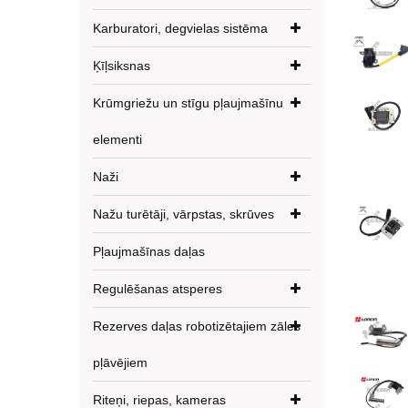
Karburatori, degvielas sistēma
Ķīļsiksnas
Krūmgriežu un stīgu pļaujmašīnu
elementi
Naži
Nažu turētāji, vārpstas, skrūves
Pļaujmašīnas daļas
Regulēšanas atsperes
Rezerves daļas robotizētajiem zāles
pļāvējiem
Riteņi, riepas, kameras