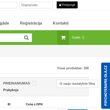
Prisijungti
egāde
Reģistrācija
Kontakti
Gulėk: 0
Visas produktas:
168
PRIEINAMUMAS
Iš naujo nustatykite filtrą
Prekyboje
ID
Cena s DPH