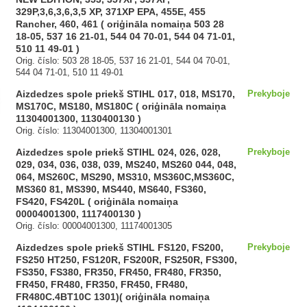
329P,3,6,3,6,3,5 XP, 371XP EPA, 455E, 455
Rancher, 460, 461 ( oriģināla nomaiņa 503 28
18-05, 537 16 21-01, 544 04 70-01, 544 04 71-01,
510 11 49-01 )
Orig. číslo: 503 28 18-05, 537 16 21-01, 544 04 70-01,
544 04 71-01, 510 11 49-01
Aizdedzes spole priekš STIHL 017, 018, MS170,
Prekyboje
MS170C, MS180, MS180C ( oriģināla nomaiņa
11304001300, 1130400130 )
Orig. číslo: 11304001300, 11304001301
Aizdedzes spole priekš STIHL 024, 026, 028,
Prekyboje
029, 034, 036, 038, 039, MS240, MS260 044, 048,
064, MS260C, MS290, MS310, MS360C,MS360C,
MS360 81, MS390, MS440, MS640, FS360,
FS420, FS420L ( oriģināla nomaiņa
00004001300, 1117400130 )
Orig. číslo: 00004001300, 11174001305
Aizdedzes spole priekš STIHL FS120, FS200,
Prekyboje
FS250 HT250, FS120R, FS200R, FS250R, FS300,
FS350, FS380, FR350, FR450, FR480, FR350,
FR450, FR480, FR350, FR450, FR480,
FR480C.4BT10C 1301)( oriģināla nomaiņa