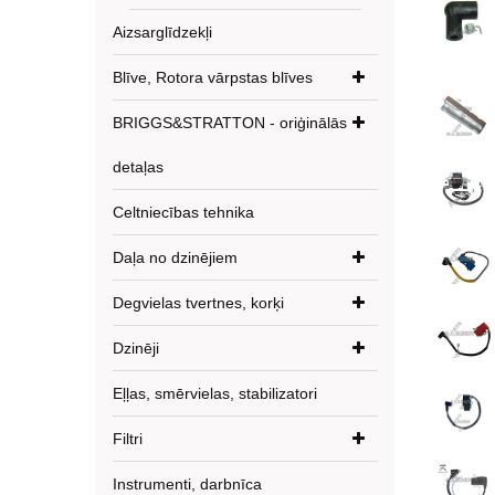
Aizsarglīdzekļi
Blīve, Rotora vārpstas blīves
BRIGGS&STRATTON - oriģinālās
detaļas
Celtniecības tehnika
Daļa no dzinējiem
Degvielas tvertnes, korķi
Dzinēji
Eļļas, smērvielas, stabilizatori
Filtri
Instrumenti, darbnīca