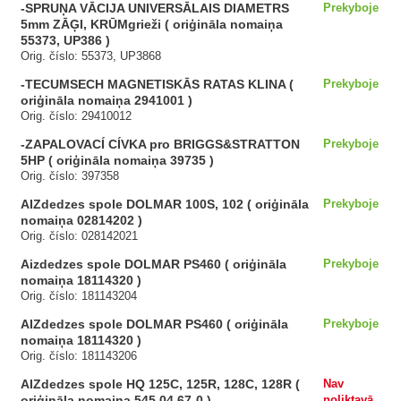
-SPRUŅA VĀCIJA UNIVERSĀLAIS DIAMETRS
Prekyboje
5mm ZĀĢI, KRŪMgrieži ( oriģināla nomaiņa
55373, UP386 )
Orig. číslo: 55373, UP3868
-TECUMSECH MAGNETISKĀS RATAS KLINA (
Prekyboje
oriģināla nomaiņa 2941001 )
Orig. číslo: 29410012
-ZAPALOVACÍ CÍVKA pro BRIGGS&STRATTON
Prekyboje
5HP ( oriģināla nomaiņa 39735 )
Orig. číslo: 397358
AIZdedzes spole DOLMAR 100S, 102 ( oriģināla
Prekyboje
nomaiņa 02814202 )
Orig. číslo: 028142021
Aizdedzes spole DOLMAR PS460 ( oriģināla
Prekyboje
nomaiņa 18114320 )
Orig. číslo: 181143204
AIZdedzes spole DOLMAR PS460 ( oriģināla
Prekyboje
nomaiņa 18114320 )
Orig. číslo: 181143206
AIZdedzes spole HQ 125C, 125R, 128C, 128R (
Nav
oriģināla nomaiņa 545 04 67-0 )
noliktavā