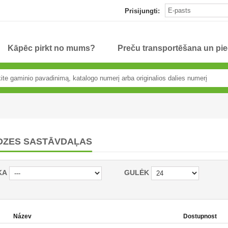
Prisijungti:
Kāpēc pirkt no mums?
Preču transportēšana un pi
DZES SASTĀVDAĻAS
KA
GULĖK
Název
Dostupnost