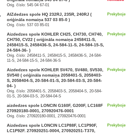
Orig. číslo: 545 04 67-01
AIZdedzes spole HQ 232RJ, 235R, 240RJ (
Prekyboje
oriģināla nomaiņa 537 03 85-0 )
Orig. číslo: 537 03 85-01
Aizdedzes spole KOHLER CH25, CH730, CH740,
Prekyboje
CH750, CV22 ( oriģināla nomaiņa 2458411-S,
2458415-S, 2458436-S, 24-584-11-S, 24-584-15-S,
24-584-36- )
Orig. číslo: 2458411-S, 2458415-S, 2458436-S, 24-584-
11-S, 24-584-15-S, 24-584-36-S
Aizdedzes spole KOHLER SV470, SV480, SV530,
Prekyboje
SV540 ( oriģināla nomaiņa 2058401-S, 2058403-
S, 2058404-S, 20-584-01-S, 20-584-03-S, 20-584-
04- )
Orig. číslo: 2058401-S, 2058403-S, 2058404-S, 20-584-
01-S, 20-584-03-S, 20-584-04-S
aizdedzes spole LONCIN G160F, G200F, LC168F
Prekyboje
270920180-0001, 270920476-0001
Orig. číslo: 270920180-0001, 270920476-0001
Aizdedzes spole LONCIN LC1P88F, LC1P90F,
Prekyboje
LC1P92F. 270920251-0004, 270920251-T370,