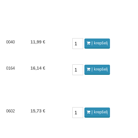
11,99 €
0040
Į krepšelį
16,14 €
0164
Į krepšelį
15,73 €
0602
Į krepšelį