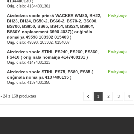
4134400130 )
Orig. číslo: 41344001301
Aizdedzes spole priekš WACKER WM80, BH22,
Prekyboje
BH23, BH24, BS50-2, BS60-2, BS70-2, BS600,
BS700, BS650, BS65, BS45Y, BS52Y, BS60Y,
BS60Y, noplacement 3990 4037)( oriģināla
nomaiņa 49598 103302 015403 )
Orig. číslo: 49598, 103302, 0154037
Aizdedzes spole STIHL FS240, FS260, FS360,
Prekyboje
FS410 ( oriģināla nomaiņa 4147400131 )
Orig. číslo: 41474001313
Aizdedzes spole STIHL FS75, FS80, FS85 (
Prekyboje
oriģināla nomaiņa 4137400135 )
Orig. číslo: 41374001350
- 24 z 168 produktas
1
2
3
4