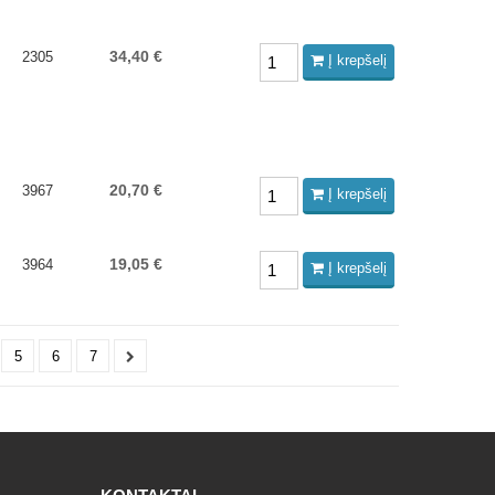
34,40 €
2305
Į krepšelį
20,70 €
3967
Į krepšelį
19,05 €
3964
Į krepšelį
5
6
7